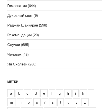
Гомеопатия
(644)
Духовный свет
(9)
Раджан Шанкаран
(298)
Рекомендации
(20)
Случаи
(685)
Человек
(48)
Ян Схолтен
(286)
МЕТКИ
a
b
c
d
e
f
g
h
i
k
l
m
n
o
p
r
s
t
u
v
z