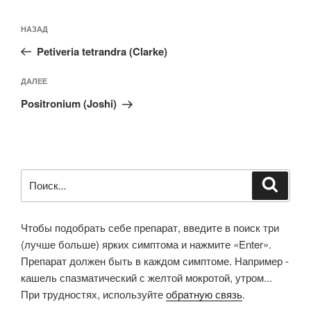
Навигация
Предыдущая
НАЗАД
по
запись:
записям
Petiveria tetrandra (Clarke)
Следующая
ДАЛЕЕ
запись
Positronium (Joshi)
Искать:
Поиск
Чтобы подобрать себе препарат, введите в поиск три
(лучше больше) ярких симптома и нажмите «Enter».
Препарат должен быть в каждом симптоме. Например -
кашель спазматический с желтой мокротой, утром...
При трудностях, используйте
обратную связь
.