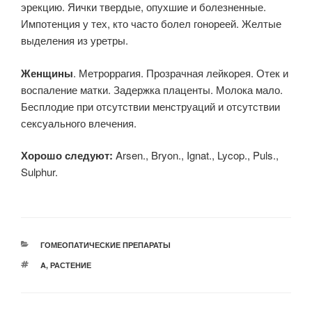
эрекцию. Яички твердые, опухшие и болезненные.
Импотенция у тех, кто часто болел гонореей. Желтые
выделения из уретры.
Женщины
. Метроррагия. Прозрачная лейкорея. Отек и
воспаление матки. Задержка плаценты. Молока мало.
Бесплодие при отсутствии менструаций и отсутствии
сексуального влечения.
Хорошо следуют:
Arsen., Bryon., Ignat., Lycop., Puls.,
Sulphur.
РУБРИКИ
ГОМЕОПАТИЧЕСКИЕ ПРЕПАРАТЫ
МЕТКИ
A
,
РАСТЕНИЕ