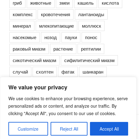
гриб
животные
змеи
кашель
кислота
комплекс
кровотечения
лантаноиды
минерал
млекопитающие
моллюск
насекомые
нозод
пауки
понос
раковый миазм
растение
рептилии
сикотический миазм
сифилитический миазм
случай
схолтен
фатак
шанкаран
We value your privacy
We use cookies to enhance your browsing experience, serve
personalized ads or content, and analyze our traffic. By
clicking "Accept All", you consent to our use of cookies.
Сайт работает на WordPress
Customize
Reject All
Accept All