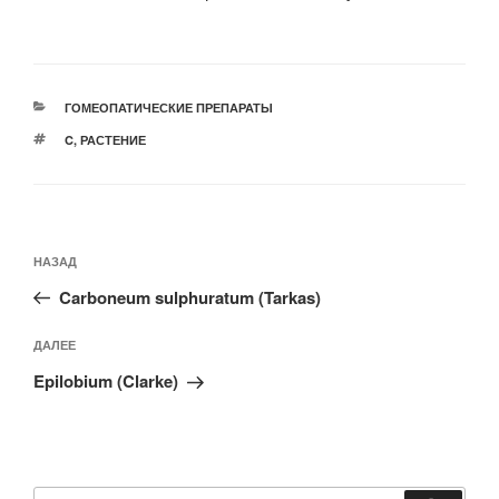
РУБРИКИ
ГОМЕОПАТИЧЕСКИЕ ПРЕПАРАТЫ
МЕТКИ
C
,
РАСТЕНИЕ
Навигация
Предыдущая
НАЗАД
по
запись:
записям
Carboneum sulphuratum (Tarkas)
Следующая
ДАЛЕЕ
запись
Epilobium (Clarke)
Искать: