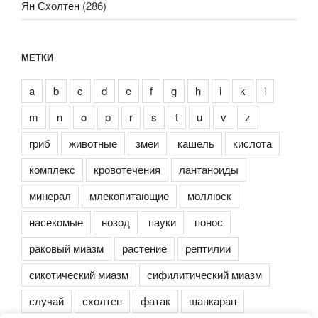
Ян Схолтен
(286)
МЕТКИ
a
b
c
d
e
f
g
h
i
k
l
m
n
o
p
r
s
t
u
v
z
гриб
животные
змеи
кашель
кислота
комплекс
кровотечения
лантаноиды
минерал
млекопитающие
моллюск
насекомые
нозод
пауки
понос
раковый миазм
растение
рептилии
сикотический миазм
сифилитический миазм
случай
схолтен
фатак
шанкаран