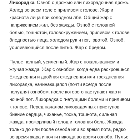
Лихорадка
. Озноб с дрожью или лихорадочная дрожь.
Холод во всем теле с приливом к голове. Жар и
краснота лица при холодном лбе. Общий жар с
напряжением жил, без жажды. Озноб с головной
болью, тошнотой, головокружением, приливом к голове,
бледностью лица, холодом рук и ног, рвотой. Озноб,
усиливающийся после питья. Жар с бредом.
Пульс полный, усиленный. Жар с покалыванием и
жгучая жажда. Жар с ознобом, когда едва раскроешься.
Ежедневная и двойная ежедневная или трехдневная
лихорадка, начинающаяся (почти всегда после
полудня) ознобом, после которого наступают жар и
ночной пот. Лихорадка с гнетущими болями и приливом
к голове. Перед началом лихорадочных приступов
биение сердца, чиханье, тоска, тошнота, сильная
жажда, прожорливый голод и головная боль. Жажда
только до или после озноба или во время пота, редко
во время жара и почти никогда во время озноба. Пульс