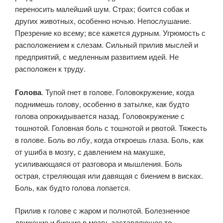
переносить малейший шум. Страх; боится собак и
других животных, особенно ночью. Непослушание.
Презрение ко всему; все кажется дурным. Угрюмость с
расположением к слезам. Сильный прилив мыслей и
предприятий, с медленным развитием идей. Не
расположен к труду.
Голова
. Тупой гнет в голове. Головокружение, когда
поднимешь голову, особенно в затылке, как будто
голова опрокидывается назад. Головокружение с
тошнотой. Головная боль с тошнотой и рвотой. Тяжесть
в голове. Боль во лбу, когда откроешь глаза. Боль, как
от ушиба в мозгу, с давлением на макушке,
усиливающаяся от разговора и мышления. Боль
острая, стреляющая или давящая с биением в висках.
Боль, как будто голова лопается.
Прилив к голове с жаром и полнотой. Болезненное
движение и биение в мозгу, заставляющее то