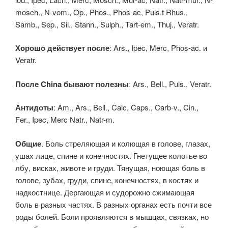
mosch., N-vom., Op., Phos., Phos-ac, Puls.t Rhus.,
Samb., Sep., Sil., Stann., Sulph., Tart-em., Thuj., Veratr.
Хорошо действует после
: Ars., Ipec, Merc, Phos-ac. и
Veratr.
После China бывают полезны
: Ars., Bell., Puls., Veratr.
Антидоты
: Am., Ars., Bell., Calc, Caps., Carb-v., Cin.,
Fer., Ipec, Merc Natr., Natr-m.
Общие
. Боль стреляющая и колющая в голове, глазах,
ушах лице, спине и конечностях. Гнетущее колотье во
лбу, висках, животе и груди. Тянущая, ноющая боль в
голове, зубах, груди, спине, конечностях, в костях и
надкостнице. Дергающая и судорожно сжимающая
боль в разных частях. В разных органах есть почти все
роды болей. Боли проявляются в мышцах, связках, но