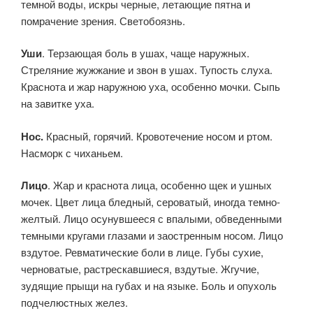
темной воды, искры черные, летающие пятна и
помрачение зрения. Светобоязнь.
Уши
. Терзающая боль в ушах, чаще наружных.
Стреляние жужжание и звон в ушах. Тупость слуха.
Краснота и жар наружною уха, особенно мочки. Сыпь
на завитке уха.
Нос.
Красный, горячий. Кровотечение носом и ртом.
Насморк с чиханьем.
Лицо
. Жар и краснота лица, особенно щек и ушных
мочек. Цвет лица бледный, сероватый, иногда темно-
желтый. Лицо осунувшееся с впалыми, обведенными
темными кругами глазами и заостренным носом. Лицо
вздутое. Ревматические боли в лице. Губы сухие,
черноватые, растрескавшиеся, вздутые. Жгучие,
зудящие прыщи на губах и на языке. Боль и опухоль
подчелюстных желез.