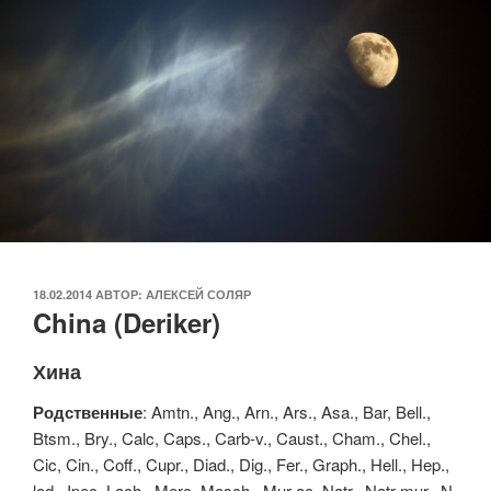
ОПУБЛИКОВАНО
18.02.2014
АВТОР:
АЛЕКСЕЙ СОЛЯР
China (Deriker)
Хина
Родственные
: Amtn., Ang., Arn., Ars., Asa., Bar, Bell.,
Btsm., Bry., Calc, Caps., Carb-v., Caust., Cham., Chel.,
Cic, Cin., Coff., Cupr., Diad., Dig., Fer., Graph., Hell., Hep.,
lod., Ipec, Lach., Merc, Mosch., Mur-ac, Natr., Natr-mur., N-