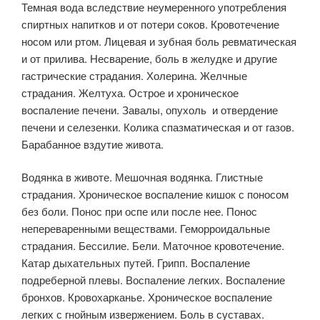
Темная вода вследствие неумеренного употребления
спиртных напитков и от потери соков. Кровотечение
носом или ртом. Лицевая и зубная боль ревматическая
и от прилива. Несварение, боль в желудке и другие
гастрические страдания. Холерина. Желчные
страдания. Желтуха. Острое и хроническое
воспаление печени. Завалы, опухоль и отвердение
печени и селезенки. Колика спазматическая и от газов.
Барабанное вздутие живота.
Водянка в животе. Мешочная водянка. Глистные
страдания. Хроническое воспаление кишок с поносом
без боли. Понос при оспе или после нее. Понос
непереваренными веществами. Геморроидальные
страдания. Бессилие. Бели. Маточное кровотечение.
Катар дыхательных путей. Грипп. Воспаление
подреберной плевы. Воспаление легких. Воспаление
бронхов. Кровохарканье. Хроническое воспаление
легких с гнойным извержением. Боль в суставах.