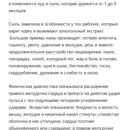
и появляются зуд и сыпь, которая держится от 1 до 3
месяцев.
Сыпь замечена в особенности у тех рабочих, которые
варят корку и выжимают алкогольный экстракт.
Большие приемы хины производят: потерю аппетита,
тошноту, рвоту, давление в желудке, резь в животе,
продолжительное расстройство пищеварения, понос,
лихорадку, озноб, холодный пот, жар и боль в голове,
головокружение, шум в ушах, беспокойство, тоску,
сердцебиение, дрожание и слабость в ногах.
Физическая диагностика показывала расширение
правого желудочка сердца и пропуск на девятом ударе
пульса с последующими четырьмя ускоренными
ударами. Вскрытия показывали: бледность и вялость
мышц; желудок и кишечный канал стянуты; слизистая
оболочка в них утолщена; сердце плотнее
обыкновенного или сокращено; в правом желудочке