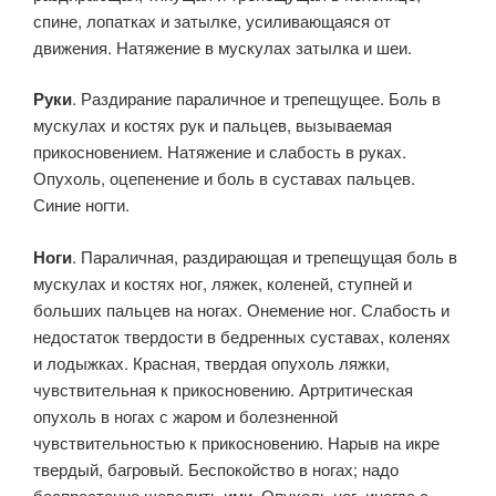
спине, лопатках и затылке, усиливающаяся от
движения. Натяжение в мускулах затылка и шеи.
Руки
. Раздирание параличное и трепещущее. Боль в
мускулах и костях рук и пальцев, вызываемая
прикосновением. Натяжение и слабость в руках.
Опухоль, оцепенение и боль в суставах пальцев.
Синие ногти.
Ноги
. Параличная, раздирающая и трепещущая боль в
мускулах и костях ног, ляжек, коленей, ступней и
больших пальцев на ногах. Онемение ног. Слабость и
недостаток твердости в бедренных суставах, коленях
и лодыжках. Красная, твердая опухоль ляжки,
чувствительная к прикосновению. Артритическая
опухоль в ногах с жаром и болезненной
чувствительностью к прикосновению. Нарыв на икре
твердый, багровый. Беспокойство в ногах; надо
беспрестанно шевелить ими. Опухоль ног, иногда с