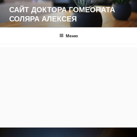
Перейти
САЙТ ДОКТОРА ГОМЕОПАТА
к
СОЛЯРА АЛЕКСЕЯ
содержимому
Меню