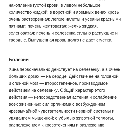
накопление густой крови, в левом небольшое
количество жидкой; в воротной и яремных венах кровь
очень растворенная; легкие налиты и усеяны красными
пятнами; печень желтоватая; желчь жидкая,
зеленоватая; печень и селезенка сильно распухшие и
твердые. Выпущенная кровь долго не дает сгустка.
Болезни
Хина первоначально действует на селезенку, а в очень
больших дозах — на сердце. Действие ее на головной
и спинной мозг — второстепенное, производимое
действием на селезенку. Общий характер этого
действия — непосредственная астения и ослабление
всех жизненных сил организма с возбуждением
чрезвычайной чувствительности нервной системы и
увяданием мышечной; с убылью животной теплоты,
расположением к кровотечениям и разложению