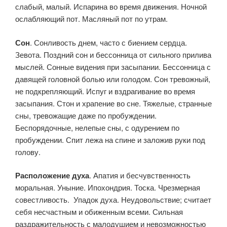
слабый, малый. Испарина во время движения. Ночной
ослабляющий пот. Масляный пот по утрам.
Сон
. Сонливость днем, часто с биением сердца.
Зевота. Поздний сон и бессонница от сильного прилива
мыслей. Сонные видения при засыпании. Бессонница с
давящей головной болью или голодом. Сон тревожный,
не подкрепляющий. Испуг и вздрагивание во время
засыпания. Стон и храпение во сне. Тяжелые, странные
сны, тревожащие даже по пробуждении.
Беспорядочные, нелепые сны, с одурением по
пробуждении. Спит лежа на спине и заложив руки под
голову.
Расположение духа
. Апатия и бесчувственность
моральная. Уныние. Ипохондрия. Тоска. Чрезмерная
совестливость. Упадок духа. Неудовольствие; считает
себя несчастным и обиженным всеми. Сильная
раздражительность с малодушием и невозможностью