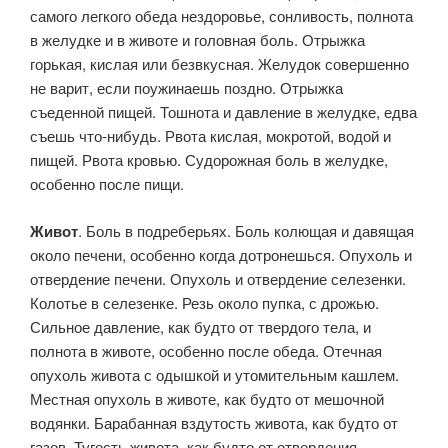
самого легкого обеда нездоровье, сонливость, полнота
в желудке и в животе и головная боль. Отрыжка
горькая, кислая или безвкусная. Желудок совершенно
не варит, если поужинаешь поздно. Отрыжка
съеденной пищей. Тошнота и давление в желудке, едва
съешь что-нибудь. Рвота кислая, мокротой, водой и
пищей. Рвота кровью. Судорожная боль в желудке,
особенно после пищи.
Живот
. Боль в подреберьях. Боль колющая и давящая
около печени, особенно когда дотронешься. Опухоль и
отвердение печени. Опухоль и отвердение селезенки.
Колотье в селезенке. Резь около пупка, с дрожью.
Сильное давление, как будто от твердого тела, и
полнота в животе, особенно после обеда. Отечная
опухоль живота с одышкой и утомительным кашлем.
Местная опухоль в животе, как будто от мешочной
водянки. Барабанная вздутость живота, как будто от
газов. Тугость живота, как будто от отвердения