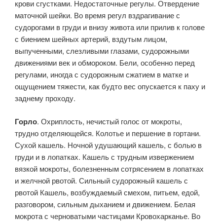
крови сгустками. Недостаточные регулы. Отвердение
маточной шейки. Во время регул вздрагивание с
судорогами в груди и внизу живота или прилив к голове
с биением шейных артерий, вздутым лицом,
выпученными, слезливыми глазами, судорожными
движениями век и обмороком. Бели, особенно перед
регулами, иногда с судорожным сжатием в матке и
ощущением тяжести, как будто вес опускается к паху и
заднему проходу.
Горло
. Охриплость, нечистый голос от мокроты,
трудно отделяющейся. Колотье и першение в гортани.
Сухой кашель. Ночной удушающий кашель, с болью в
груди и в лопатках. Кашель с трудным извержением
вязкой мокроты, болезненным сотрясением в лопатках
и желчной рвотой. Сильный судорожный кашель с
рвотой Кашель, возбуждаемый смехом, питьем, едой,
разговором, сильным дыханием и движением. Белая
мокрота с черноватыми частицами Кровохарканье. Во