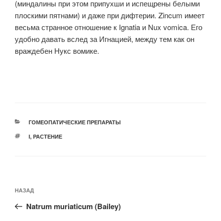
(миндалины при этом припухши и испещрены белыми
плоскими пятнами) и даже при дифтерии. Zincum имеет
весьма странное отношение к Ignatia и Nux vomica. Его
удобно давать вслед за Игнацией, между тем как он
враждебен Нукс вомике.
РУБРИКИ
ГОМЕОПАТИЧЕСКИЕ ПРЕПАРАТЫ
МЕТКИ
I
,
РАСТЕНИЕ
Навигация
Предыдущая
НАЗАД
по
запись:
записям
Natrum muriaticum (Bailey)