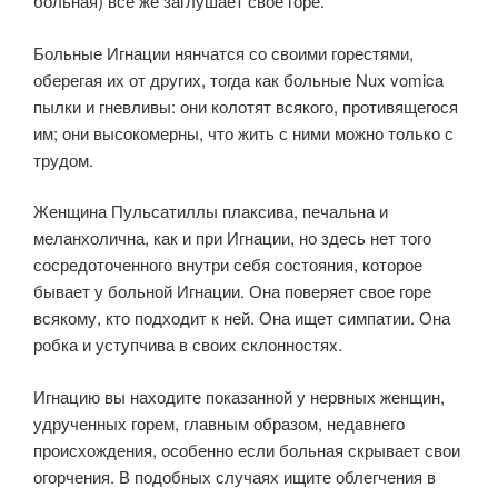
больная) все же заглушает свое горе.
Больные Игнации нянчатся со своими горестями,
оберегая их от других, тогда как больные Nux vomica
пылки и гневливы: они колотят всякого, противящегося
им; они высокомерны, что жить с ними можно только с
трудом.
Женщина Пульсатиллы плаксива, печальна и
меланхолична, как и при Игнации, но здесь нет того
сосредоточенного внутри себя состояния, которое
бывает у больной Игнации. Она поверяет свое горе
всякому, кто подходит к ней. Она ищет симпатии. Она
робка и уступчива в своих склонностях.
Игнацию вы находите показанной у нервных женщин,
удрученных горем, главным образом, недавнего
происхождения, особенно если больная скрывает свои
огорчения. В подобных случаях ищите облегчения в