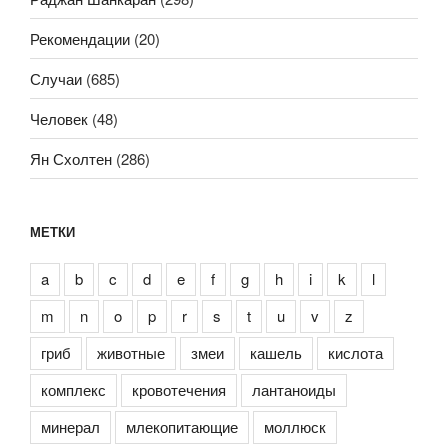
Рекомендации
(20)
Случаи
(685)
Человек
(48)
Ян Схолтен
(286)
МЕТКИ
a
b
c
d
e
f
g
h
i
k
l
m
n
o
p
r
s
t
u
v
z
гриб
животные
змеи
кашель
кислота
комплекс
кровотечения
лантаноиды
минерал
млекопитающие
моллюск