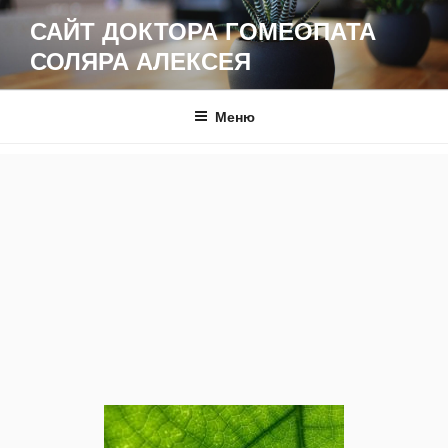
Перейти
САЙТ ДОКТОРА ГОМЕОПАТА
к
СОЛЯРА АЛЕКСЕЯ
содержимому
Меню