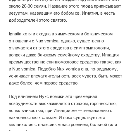
около 20-30 семян. Название этого плода приписывают
иезуитам, назвавшим его бобом св. Игнатия, в честь
добродетелей этого святого.
Ignatia хотя и сходна в химическом и ботаническом
отношении с Nux vomica, однако, существенно
отличается от этого средства в симптоматологии,
вопреки даже близкому семейному сходству. Игнация
преимущественно спинномозговое средство так же, как
и Nux vomica. Подобно Nux vomica она, по-видимому,
усиливает впечатлительность всех чувств, быть может
даже более, чем первое средство.
Под влиянием Нукс вомики эта чрезмерная
возбудимость высказывается страхом, горячностью,
вспыльчивостью; при Игнации же — меланхолию с
наклонностью к слезам. И пока существует эта
меланхолия с плаксивым настроением, больной (или