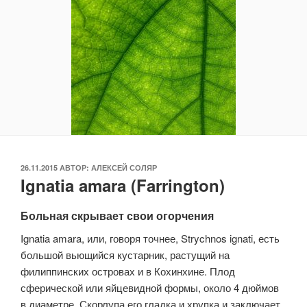
ОПУБЛИКОВАНО
26.11.2015
АВТОР:
АЛЕКСЕЙ СОЛЯР
Ignatia amara (Farrington)
Больная скрывает свои огорчения
Ignatia amara, или, говоря точнее, Strychnos ignati, есть
большой вьющийся кустарник, растущий на
филиппинских островах и в Кохинхине. Плод
сферической или яйцевидной формы, около 4 дюймов
в диаметре. Скорлупа его гладка и хрупка и заключает