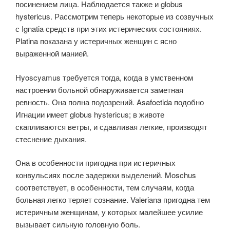
посинением лица. Наблюдается также и globus
hystericus. Рассмотрим теперь некоторые из созвучных
с Ignatia средств при этих истерических состояниях.
Platina показана у истеричных женщин с ясно
выраженной манией.
Hyoscyamus требуется тогда, когда в умственном
настроении больной обнаруживается заметная
ревность. Она полна подозрений. Asafoetida подобно
Игнации имеет globus hystericus; в животе
скапливаются ветры, и сдавливая легкие, производят
стеснение дыхания.
Она в особенности пригодна при истеричных
конвульсиях после задержки выделений. Moschus
соответствует, в особенности, тем случаям, когда
больная легко теряет сознание. Valeriana пригодна тем
истеричным женщинам, у которых малейшее усилие
вызывает сильную головную боль.