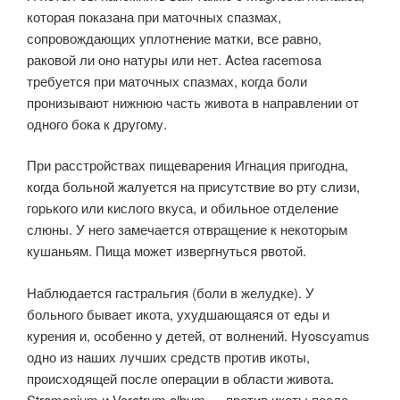
которая показана при маточных спазмах,
сопровождающих уплотнение матки, все равно,
раковой ли оно натуры или нет. Actea racemosa
требуется при маточных спазмах, когда боли
пронизывают нижнюю часть живота в направлении от
одного бока к другому.
При расстройствах пищеварения Игнация пригодна,
когда больной жалуется на присутствие во рту слизи,
горького или кислого вкуса, и обильное отделение
слюны. У него замечается отвращение к некоторым
кушаньям. Пища может извергнуться рвотой.
Наблюдается гастральгия (боли в желудке). У
больного бывает икота, ухудшающаяся от еды и
курения и, особенно у детей, от волнений. Hyoscyamus
одно из наших лучших средств против икоты,
происходящей после операции в области живота.
Stramonium и Veratrum album — против икоты после