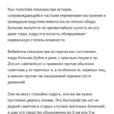
Nux moschata показана при истерии,
сопровождающейся частыми переменами настроения и
громадным вздутием живота после легкого обеда.
Больная жалуется на чрезвычайную сухость во рту
даже тогда, когда эта полость обнаруживает
нормальную степень влажности.
Belladonna показана при истерических состояниях,
когда больная буйна и дика, с красным лицом и пр.
Zincum valerianicum я применял против обычного
симптома у истеричных и, в особенности, нервных лиц,
а именно против так называемой порывистости
движений.
Они не могут спокойно сидеть, или же им нужно
постоянно двигать ногами. Это беспокойство ног не
редкий симптом в старых случаях маточных болезней;
я даю это средство обыкновенно во 2-ом или 3-м