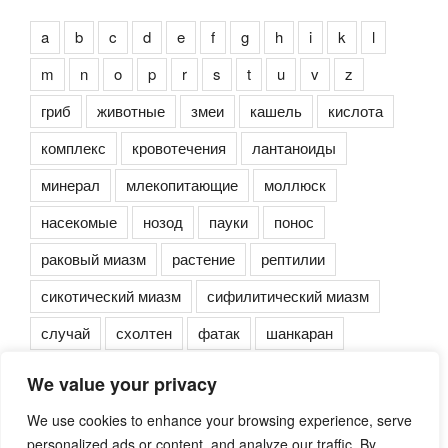
a
b
c
d
e
f
g
h
i
k
l
m
n
o
p
r
s
t
u
v
z
гриб
животные
змеи
кашель
кислота
комплекс
кровотечения
лантаноиды
минерал
млекопитающие
моллюск
насекомые
нозод
пауки
понос
раковый миазм
растение
рептилии
сикотический миазм
сифилитический миазм
случай
схолтен
фатак
шанкаран
We value your privacy
We use cookies to enhance your browsing experience, serve
personalized ads or content, and analyze our traffic. By