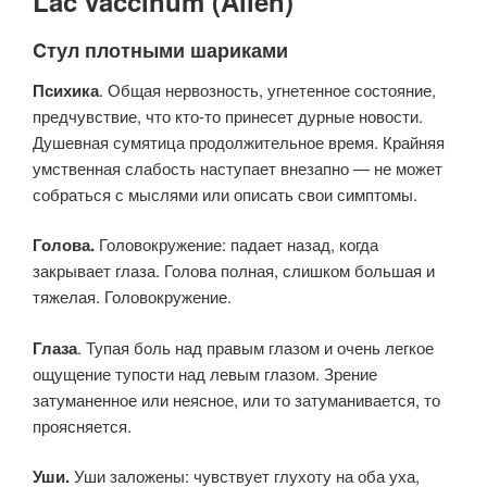
Lac vaccinum (Allen)
Cтул плотными шариками
Психика
. Общая нервозность, угнетенное состояние,
предчувствие, что кто-то принесет дурные новости.
Душевная сумятица продолжительное время. Крайняя
умственная слабость наступает внезапно — не может
собраться с мыслями или описать свои симптомы.
Голова.
Головокружение: падает назад, когда
закрывает глаза. Голова полная, слишком большая и
тяжелая. Головокружение.
Глаза
. Тупая боль над правым глазом и очень легкое
ощущение тупости над левым глазом. Зрение
затуманенное или неясное, или то затуманивается, то
проясняется.
Уши.
Уши заложены: чувствует глухоту на оба уха,