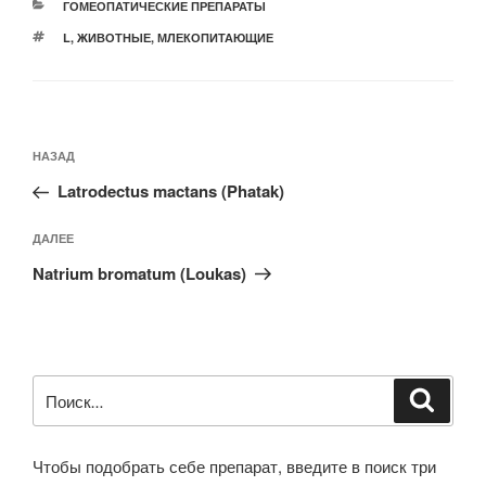
РУБРИКИ
ГОМЕОПАТИЧЕСКИЕ ПРЕПАРАТЫ
МЕТКИ
L
,
ЖИВОТНЫЕ
,
МЛЕКОПИТАЮЩИЕ
Навигация
Предыдущая
НАЗАД
по
запись:
записям
Latrodectus mactans (Phatak)
Следующая
ДАЛЕЕ
запись
Natrium bromatum (Loukas)
Искать:
Поиск
Чтобы подобрать себе препарат, введите в поиск три