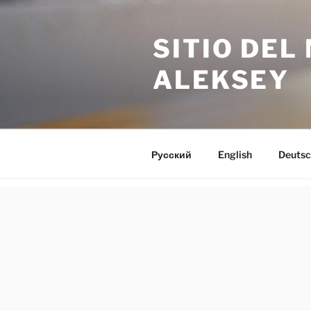
Saltar
al
SITIO DE
contenido
ALEKSEY
Русский
English
Deutsc