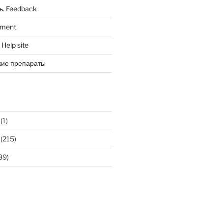
ь. Feedback
tment
Help site
кие препараты
(1)
(215)
89)