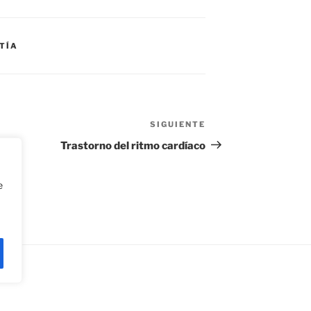
TÍA
SIGUIENTE
Siguiente
entrada
d
Trastorno del ritmo cardíaco
e