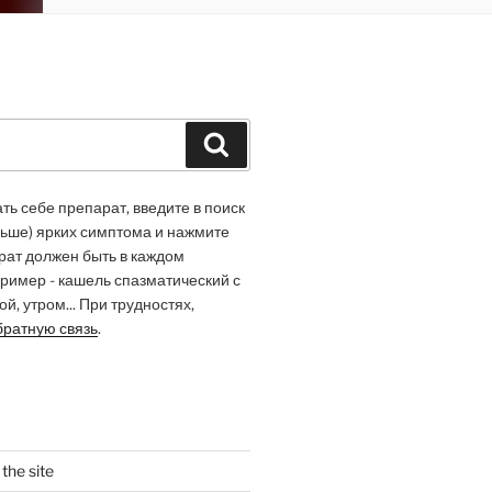
Buscar
ь себе препарат, введите в поиск
льше) ярких симптома и нажмите
арат должен быть в каждом
ример - кашель спазматический с
й, утром... При трудностях,
братную связь
.
the site