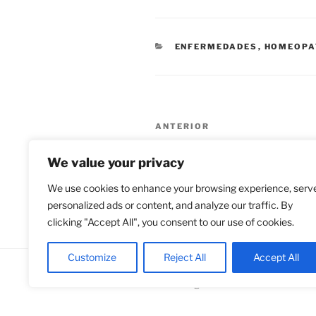
CATEGORÍAS
ENFERMEDADES
,
HOMEOPA
Navegación
Entrada
ANTERIOR
de
anterior:
Homeopatía para la enfermeda
We value your privacy
renal
entradas
We use cookies to enhance your browsing experience, serv
personalized ads or content, and analyze our traffic. By
clicking "Accept All", you consent to our use of cookies.
Customize
Reject All
Accept All
Funciona gracias a WordPress