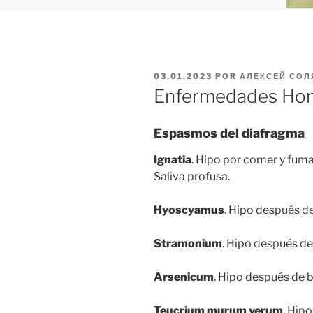
PUBLICADO
03.01.2023
POR
АЛЕКСЕЙ СОЛ
EL
Enfermedades Home
Espasmos del diafragma
Ignatia
. Hipo por comer y fumar
Saliva profusa.
Hyoscyamus
. Hipo después d
Stramonium
. Hipo después de
Arsenicum
. Hipo después de be
Teucrium murum verum
. Hip