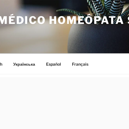
L MÉDICO HOMEÓPATA
h
Українська
Español
Français