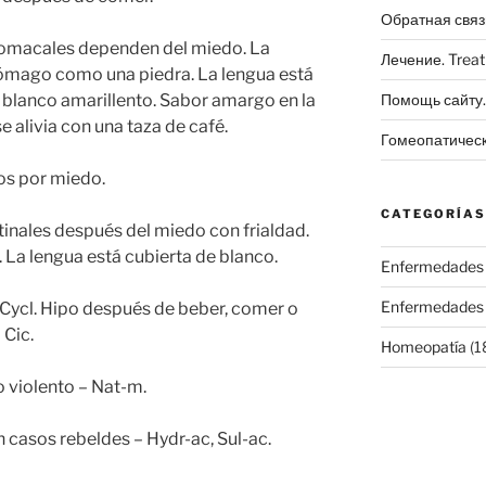
Обратная связ
tomacales dependen del miedo. La
Лечение. Trea
tómago como una piedra. La lengua está
 blanco amarillento. Sabor amargo en la
Помощь сайту. 
e alivia con una taza de café.
Гомеопатичес
ños por miedo.
CATEGORÍAS
tinales después del miedo con frialdad.
. La lengua está cubierta de blanco.
Enfermedades
Enfermedades
 Cycl. Hipo después de beber, comer o
 Cic.
Homeopatía
(1
 violento – Nat-m.
 casos rebeldes – Hydr-ac, Sul-ac.