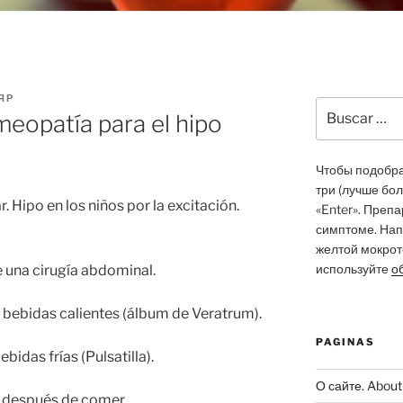
ЯР
Buscar
opatía para el hipo
por:
Чтобы подобрат
три (лучше бо
. Hipo en los niños por la excitación.
«Enter». Преп
симптоме. Нап
желтой мокрото
используйте
о
e una cirugía abdominal.
 bebidas calientes (álbum de Veratrum).
PAGINAS
bidas frías (Pulsatilla).
О сайте. About 
o después de comer.