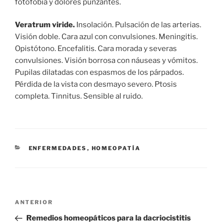
fotofobia y dolores punzantes.
Veratrum viride.
Insolación. Pulsación de las arterias.
Visión doble. Cara azul con convulsiones. Meningitis.
Opistótono. Encefalitis. Cara morada y severas
convulsiones. Visión borrosa con náuseas y vómitos.
Pupilas dilatadas con espasmos de los párpados.
Pérdida de la vista con desmayo severo. Ptosis
completa. Tinnitus. Sensible al ruido.
CATEGORÍAS
ENFERMEDADES
,
HOMEOPATÍA
Navegación
Entrada
ANTERIOR
de
anterior:
Remedios homeopáticos para la dacriocistitis