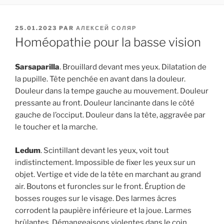
PUBLIÉ
25.01.2023
PAR
АЛЕКСЕЙ СОЛЯР
LE
Homéopathie pour la basse vision
Sarsaparilla
. Brouillard devant mes yeux. Dilatation de
la pupille. Tête penchée en avant dans la douleur.
Douleur dans la tempe gauche au mouvement. Douleur
pressante au front. Douleur lancinante dans le côté
gauche de l’occiput. Douleur dans la tête, aggravée par
le toucher et la marche.
Ledum
. Scintillant devant les yeux, voit tout
indistinctement. Impossible de fixer les yeux sur un
objet. Vertige et vide de la tête en marchant au grand
air. Boutons et furoncles sur le front. Éruption de
bosses rouges sur le visage. Des larmes âcres
corrodent la paupière inférieure et la joue. Larmes
brûlantes. Démangeaisons violentes dans le coin