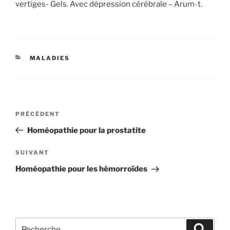
vertiges- Gels. Avec dépression cérébrale – Arum-t.
CATÉGORIES
MALADIES
Navigation
Article
PRÉCÉDENT
de
précédent
Homéopathie pour la prostatite
l’article
Article
SUIVANT
suivant
Homéopathie pour les hémorroïdes
Recherche
Recher