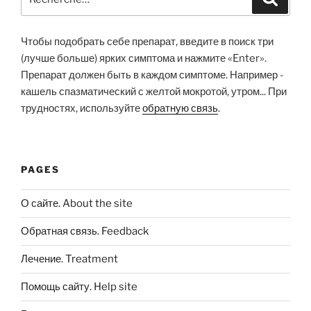
pour
:
Чтобы подобрать себе препарат, введите в поиск три
(лучше больше) ярких симптома и нажмите «Enter».
Препарат должен быть в каждом симптоме. Например -
кашель спазматический с желтой мокротой, утром... При
трудностях, используйте
обратную связь
.
PAGES
О сайте. About the site
Обратная связь. Feedback
Лечение. Treatment
Помощь сайту. Help site