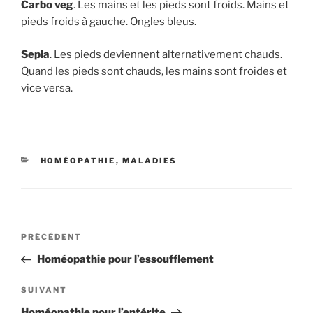
Carbo veg
. Les mains et les pieds sont froids. Mains et
pieds froids à gauche. Ongles bleus.
Sepia
. Les pieds deviennent alternativement chauds.
Quand les pieds sont chauds, les mains sont froides et
vice versa.
CATÉGORIES
HOMÉOPATHIE
,
MALADIES
Navigation
Article
PRÉCÉDENT
de
précédent
Homéopathie pour l’essoufflement
l’article
Article
SUIVANT
suivant
Homéopathie pour l’entérite