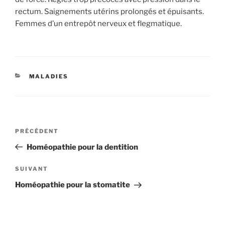
rectum. Saignements utérins prolongés et épuisants.
Femmes d’un entrepôt nerveux et flegmatique.
CATÉGORIES
MALADIES
Navigation
Article
PRÉCÉDENT
de
précédent
Homéopathie pour la dentition
l’article
Article
SUIVANT
suivant
Homéopathie pour la stomatite