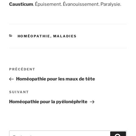
Causticum
. Épuisement. Évanouissement. Paralysie.
CATÉGORIES
HOMÉOPATHIE
,
MALADIES
Navigation
Article
PRÉCÉDENT
de
précédent
Homéopathie pour les maux de tête
l’article
Article
SUIVANT
suivant
Homéopathie pour la pyélonéphrite
Recherche
Recher