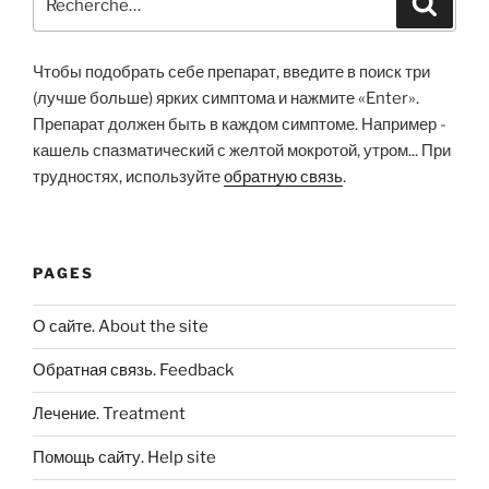
pour
:
Чтобы подобрать себе препарат, введите в поиск три
(лучше больше) ярких симптома и нажмите «Enter».
Препарат должен быть в каждом симптоме. Например -
кашель спазматический с желтой мокротой, утром... При
трудностях, используйте
обратную связь
.
PAGES
О сайте. About the site
Обратная связь. Feedback
Лечение. Treatment
Помощь сайту. Help site