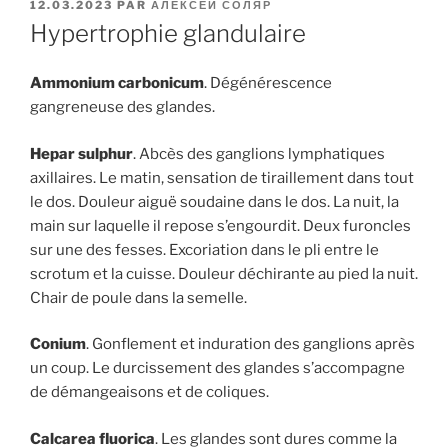
PUBLIÉ
12.03.2023
PAR
АЛЕКСЕЙ СОЛЯР
LE
Hypertrophie glandulaire
Ammonium carbonicum
. Dégénérescence
gangreneuse des glandes.
Hepar sulphur
. Abcès des ganglions lymphatiques
axillaires. Le matin, sensation de tiraillement dans tout
le dos. Douleur aiguë soudaine dans le dos. La nuit, la
main sur laquelle il repose s’engourdit. Deux furoncles
sur une des fesses. Excoriation dans le pli entre le
scrotum et la cuisse. Douleur déchirante au pied la nuit.
Chair de poule dans la semelle.
Conium
. Gonflement et induration des ganglions après
un coup. Le durcissement des glandes s’accompagne
de démangeaisons et de coliques.
Calcarea fluorica
. Les glandes sont dures comme la