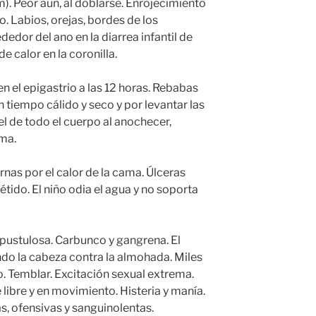
). Peor aún, al doblarse. Enrojecimiento
o. Labios, orejas, bordes de los
edor del ano en la diarrea infantil de
de calor en la coronilla.
en el epigastrio a las 12 horas. Rebabas
n tiempo cálido y seco y por levantar las
el de todo el cuerpo al anochecer,
ama.
rnas por el calor de la cama. Úlceras
tido. El niño odia el agua y no soporta
 pustulosa. Carbunco y gangrena. El
ando la cabeza contra la almohada. Miles
o. Temblar. Excitación sexual extrema.
re libre y en movimiento. Histeria y manía.
s, ofensivas y sanguinolentas.