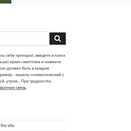
Buscar
ь себе препарат, введите в поиск
льше) ярких симптома и нажмите
арат должен быть в каждом
ример - кашель спазматический с
й, утром... При трудностях,
братную связь
.
the site