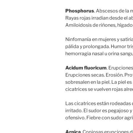
Phosphorus
. Abscesos de la m
Rayas rojas irradian desde el ab
Amiloidosis de riñones, hígad
Ninfomanía en mujeres y satiri
pálida y prolongada. Humor tri
hemorragia nasal u orina sangu
Acidum fluoricum
. Erupciones
Erupciones secas. Erosión. P
sobresalen en la piel. La piel es
cicatrices se vuelven rojas alr
Las cicatrices están rodeadas 
irritado. El sudor es pegajoso y
ofensivo. Fiebre con sudor agri
Arnica
. Copiosas erupciones d