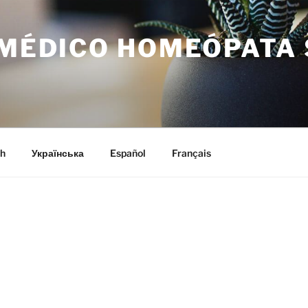
L MÉDICO HOMEÓPATA
h
Українська
Español
Français