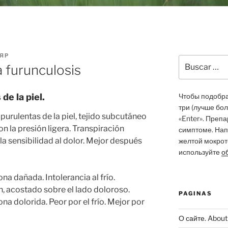
ЯР
Buscar
 furunculosis
por:
e la piel.
Чтобы подобрат
три (лучше бо
purulentas de la piel, tejido subcutáneo
«Enter». Преп
 la presión ligera. Transpiración
симптоме. Нап
a sensibilidad al dolor. Mejor después
желтой мокрото
используйте
о
na dañada. Intolerancia al frío.
n, acostado sobre el lado doloroso.
PAGINAS
ona dolorida. Peor por el frío. Mejor por
О сайте. About 