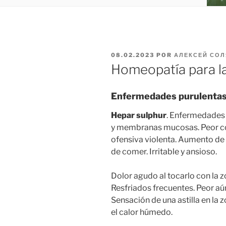
PUBLICADO
08.02.2023
POR
АЛЕКСЕЙ СОЛ
EL
Homeopatía para la
Enfermedades purulentas d
Hepar sulphur
. Enfermedades 
y membranas mucosas. Peor con
ofensiva violenta. Aumento de l
de comer. Irritable y ansioso.
Dolor agudo al tocarlo con la zo
Resfriados frecuentes. Peor aú
Sensación de una astilla en la z
el calor húmedo.