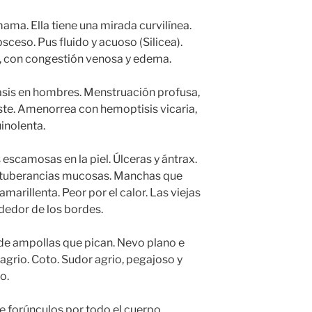
ama. Ella tiene una mirada curvilínea.
sceso. Pus fluido y acuoso (Silicea).
o, con congestión venosa y edema.
asis en hombres. Menstruación profusa,
ste. Amenorrea con hemoptisis vicaria,
inolenta.
 escamosas en la piel. Úlceras y ántrax.
rotuberancias mucosas. Manchas que
 amarillenta. Peor por el calor. Las viejas
ededor de los bordes.
de ampollas que pican. Nevo plano e
 agrio. Coto. Sudor agrio, pegajoso y
o.
e forúnculos por todo el cuerpo.