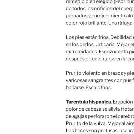
remedio bien elegido (Psorinum
de todos los orificios del cuerp
párpados y enrojecimiento alred
color rojo brillante. Una ráfaga 
Los pies están fríos. Debilidad 
en los dedos. Urticaria. Mejor e
extremidades. Escozor en la pi
después de calentarse en la c
Prurito violento en brazos y pie
varicosas sangrantes con pus fé
bañarse. Escalofríos.
Tarentula hispanica
. Erupción
dolor de cabeza se alivia frot
de agujas perforaron el cerebr
Prurito de la vulva. Mejor al ai
Las heces son profusas, oscura