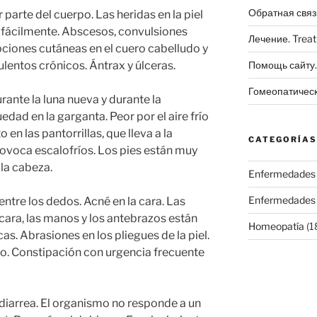
Обратная связ
 parte del cuerpo. Las heridas en la piel
an fácilmente. Abscesos, convulsiones
Лечение. Trea
ciones cutáneas en el cuero cabelludo y
ulentos crónicos. Ántrax y úlceras.
Помощь сайту. 
Гомеопатичес
ante la luna nueva y durante la
dad en la garganta. Peor por el aire frío
 en las pantorrillas, que lleva a la
CATEGORÍAS
rovoca escalofríos. Los pies están muy
 la cabeza.
Enfermedades
Enfermedades
 entre los dedos. Acné en la cara. Las
cara, las manos y los antebrazos están
Homeopatía
(1
s. Abrasiones en los pliegues de la piel.
do. Constipación con urgencia frecuente
 diarrea. El organismo no responde a un