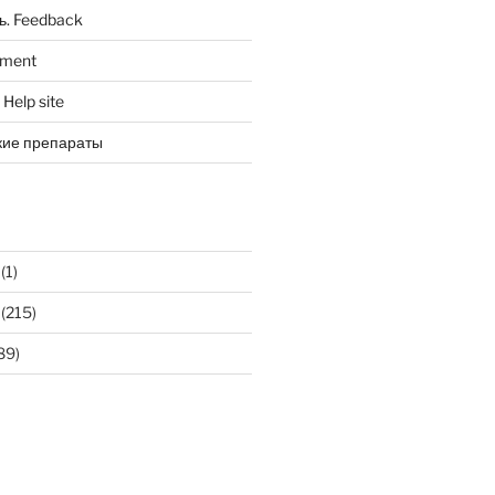
ь. Feedback
tment
Help site
кие препараты
(1)
(215)
89)