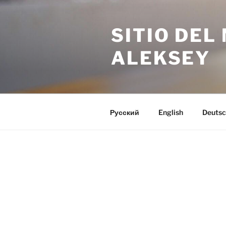
Saltar
al
SITIO DE
contenido
ALEKSEY
Русский
English
Deutsc