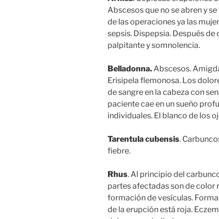
Abscesos que no se abren y se
de las operaciones ya las mujer
sepsis. Dispepsia. Después de 
palpitante y somnolencia.
Belladonna.
Abscesos. Amigdal
Erisipela flemonosa. Los dolor
de sangre en la cabeza con sens
paciente cae en un sueño pro
individuales. El blanco de los o
Tarentula cubensis
. Carbuncos
fiebre.
Rhus
. Al principio del carbunc
partes afectadas son de color r
formación de vesículas. Formac
de la erupción está roja. Eczem