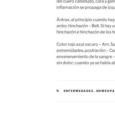
del cuero cabelludo, cara y geni
inflamación se propaga de izqu
Ántrax, al principio cuando hay
ardor, hinchazón – Bell. Si hay 
hinchazón e hinchazón de los t
Color rojo azul oscuro – Arn. S
extremidades, postración – Car
envenenamiento de la sangre –
sin dolor; cuando ya se había ab
CATEGORÍAS
ENFERMEDADES
,
HOMEOPA