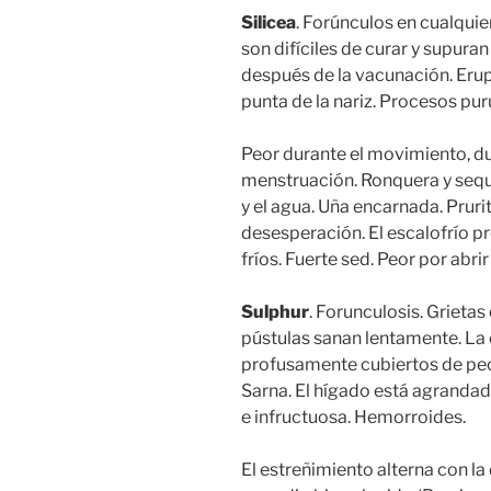
Silicea
. Forúnculos en cualquier
son difíciles de curar y supur
después de la vacunación. Erup
punta de la nariz. Procesos pur
Peor durante el movimiento, dur
menstruación. Ronquera y seque
y el agua. Uña encarnada. Prurito
desesperación. El escalofrío p
fríos. Fuerte sed. Peor por abrir
Sulphur
. Forunculosis. Grietas
pústulas sanan lentamente. La 
profusamente cubiertos de peca
Sarna. El hígado está agranda
e infructuosa. Hemorroides.
El estreñimiento alterna con la