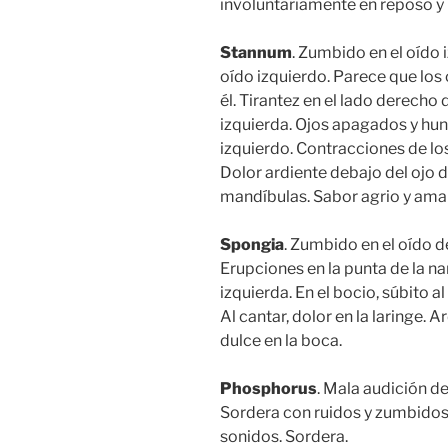
involuntariamente en reposo y 
Stannum
. Zumbido en el oído 
oído izquierdo. Parece que los
él. Tirantez en el lado derecho 
izquierda. Ojos apagados y hund
izquierdo. Contracciones de lo
Dolor ardiente debajo del ojo
mandíbulas. Sabor agrio y amar
Spongia
. Zumbido en el oído d
Erupciones en la punta de la nari
izquierda. En el bocio, súbito a
Al cantar, dolor en la laringe. 
dulce en la boca.
Phosphorus
. Mala audición de
Sordera con ruidos y zumbidos e
sonidos. Sordera.