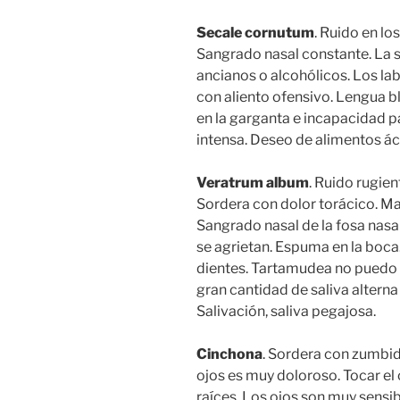
Secale cornutum
. Ruido en l
Sangrado nasal constante. La s
ancianos o alcohólicos. Los lab
con aliento ofensivo. Lengua b
en la garganta e incapacidad p
intensa. Deseo de alimentos ác
Veratrum album
. Ruido rugien
Sordera con dolor torácico. Man
Sangrado nasal de la fosa nasal 
se agrietan. Espuma en la boca
dientes. Tartamudea no puedo 
gran cantidad de saliva altern
Salivación, saliva pegajosa.
Cinchona
. Sordera con zumbid
ojos es muy doloroso. Tocar el 
raíces. Los ojos son muy sensibl