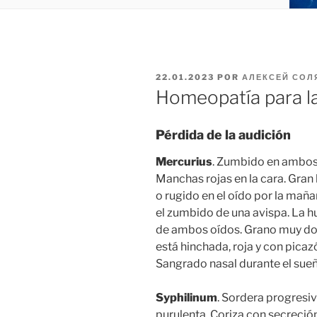
PUBLICADO
22.01.2023
POR
АЛЕКСЕЙ СОЛ
EL
Homeopatía para l
Pérdida de la audición
Mercurius
. Zumbido en ambos 
Manchas rojas en la cara. Gran 
o rugido en el oído por la mañ
el zumbido de una avispa. La 
de ambos oídos. Grano muy dolo
está hinchada, roja y con picaz
Sangrado nasal durante el sueñ
Syphilinum
. Sordera progresiv
purulenta. Coriza con secreción