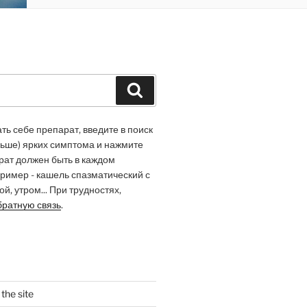
Buscar
ь себе препарат, введите в поиск
льше) ярких симптома и нажмите
арат должен быть в каждом
ример - кашель спазматический с
й, утром... При трудностях,
братную связь
.
the site