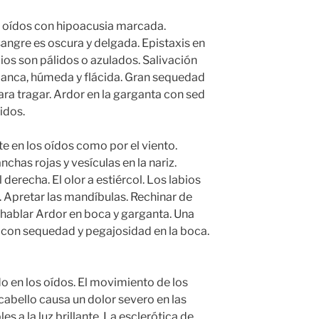
os oídos con hipoacusia marcada.
angre es oscura y delgada. Epistaxis en
ios son pálidos o azulados. Salivación
lanca, húmeda y flácida. Gran sequedad
ara tragar. Ardor en la garganta con sed
idos.
te en los oídos como por el viento.
chas rojas y vesículas en la nariz.
derecha. El olor a estiércol. Los labios
. Apretar las mandíbulas. Rechinar de
hablar Ardor en boca y garganta. Una
a con sequedad y pegajosidad en la boca.
o en los oídos. El movimiento de los
cabello causa un dolor severo en las
es a la luz brillante. La esclerótica de