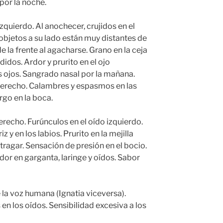
por la noche.
izquierdo. Al anochecer, crujidos en el
 objetos a su lado están muy distantes de
de la frente al agacharse. Grano en la ceja
idos. Ardor y prurito en el ojo
s ojos. Sangrado nasal por la mañana.
 derecho. Calambres y espasmos en las
go en la boca.
erecho. Furúnculos en el oído izquierdo.
z y en los labios. Prurito en la mejilla
l tragar. Sensación de presión en el bocio.
Ardor en garganta, laringe y oídos. Sabor
 la voz humana (Ignatia viceversa).
n los oídos. Sensibilidad excesiva a los