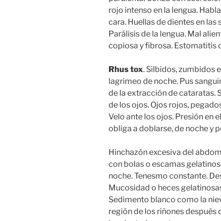
rojo intenso en la lengua. Habla 
cara. Huellas de dientes en las 
Parálisis de la lengua. Mal alien
copiosa y fibrosa. Estomatitis 
Rhus tox
. Silbidos, zumbidos e
lagrimeo de noche. Pus sangui
de la extracción de cataratas. 
de los ojos. Ojos rojos, pegad
Velo ante los ojos. Presión en
obliga a doblarse, de noche y 
Hinchazón excesiva del abdom
con bolas o escamas gelatinos
noche. Tenesmo constante. Des
Mucosidad o heces gelatinosas.
Sedimento blanco como la nieve
región de los riñones después 