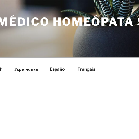
L MÉDICO HOMEÓPATA
h
Українська
Español
Français