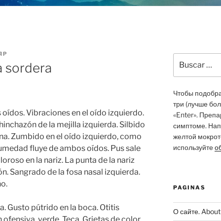
ЯР
Buscar
a sordera
por:
Чтобы подобрат
три (лучше бо
oídos. Vibraciones en el oído izquierdo.
«Enter». Преп
hinchazón de la mejilla izquierda. Silbido
симптоме. Нап
ana. Zumbido en el oído izquierdo, como
желтой мокрото
используйте
о
humedad fluye de ambos oídos. Pus sale
roso en la nariz. La punta de la nariz
ón. Sangrado de la fosa nasal izquierda.
o.
PAGINAS
a. Gusto pútrido en la boca. Otitis
О сайте. About 
 ofensiva, verde. Teca. Grietas de color