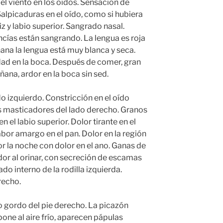
del viento en los oídos. Sensación de
Salpicaduras en el oído, como si hubiera
iz y labio superior. Sangrado nasal.
ncías están sangrando. La lengua es roja
ana la lengua está muy blanca y seca.
d en la boca. Después de comer, gran
ana, ardor en la boca sin sed.
do izquierdo. Constricción en el oído
s masticadores del lado derecho. Granos
n el labio superior. Dolor tirante en el
abor amargo en el pan. Dolor en la región
por la noche con dolor en el ano. Ganas de
rdor al orinar, con secreción de escamas
do interno de la rodilla izquierda.
recho.
 gordo del pie derecho. La picazón
one al aire frío, aparecen pápulas