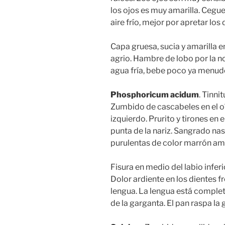
los ojos es muy amarilla. Cegue
aire frío, mejor por apretar los 
Capa gruesa, sucia y amarilla 
agrio. Hambre de lobo por la n
agua fría, bebe poco ya menudo
Phosphoricum acidum
. Tinni
Zumbido de cascabeles en el oí
izquierdo. Prurito y tirones en 
punta de la nariz. Sangrado nasa
purulentas de color marrón amari
Fisura en medio del labio inferi
Dolor ardiente en los dientes fr
lengua. La lengua está complet
de la garganta. El pan raspa la 