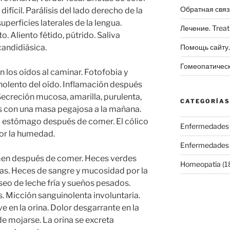
Обратная связ
difícil. Parálisis del lado derecho de la
superficies laterales de la lengua.
Лечение. Trea
to. Aliento fétido, pútrido. Saliva
candidiásica.
Помощь сайту. 
Гомеопатичес
n los oídos al caminar. Fotofobia y
nolento del oído. Inflamación después
Secreción mucosa, amarilla, purulenta,
CATEGORÍAS
os con una masa pegajosa a la mañana.
 el estómago después de comer. El cólico
Enfermedades
por la humedad.
Enfermedades
en después de comer. Heces verdes
Homeopatía
(1
as. Heces de sangre y mucosidad por la
eo de leche fría y sueños pesados.
 Micción sanguinolenta involuntaria.
 en la orina. Dolor desgarrante en la
de mojarse. La orina se excreta