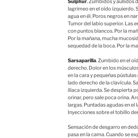
Sulphur
. Zumbidos y aullidos 
lagrimeo en el oído izquierdo. 
agua en él. Poros negros en nar
Tumor del labio superior. Las e
con puntos blancos. Por la mañ
Por la mañana, mucha mucosida
sequedad de la boca. Por la mañ
Sarsaparilla
. Zumbido en el oí
derecho. Dolor en los músculo
en la cara y pequeñas pústulas e
lado derecho de la clavícula. S
ilíaca izquierda. Se despierta 
orinar, pero sale poca orina. A
largas. Puntadas agudas en el la
Inyecciones sobre el tobillo de
Sensación de desgarro en dedo
pasa en la cama. Cuando se exp