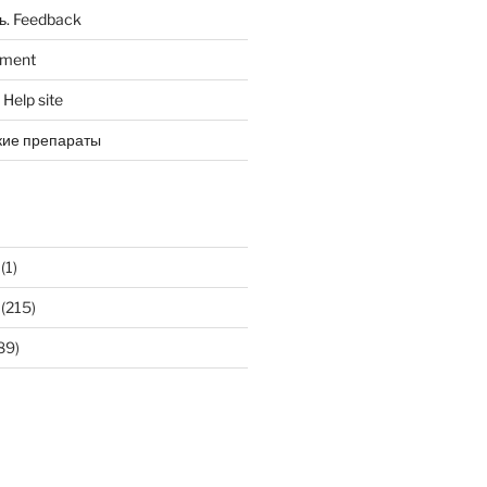
ь. Feedback
tment
Help site
кие препараты
(1)
(215)
89)