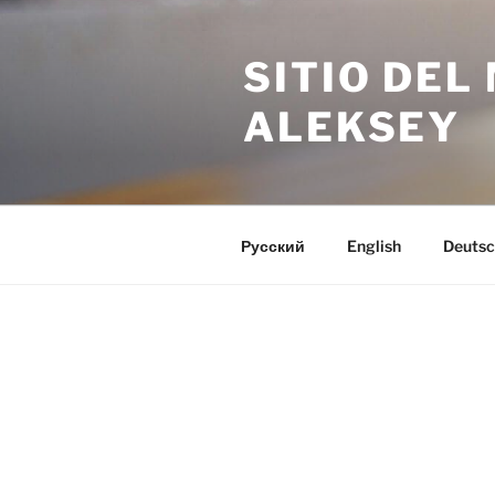
Saltar
al
SITIO DE
contenido
ALEKSEY
Русский
English
Deutsc