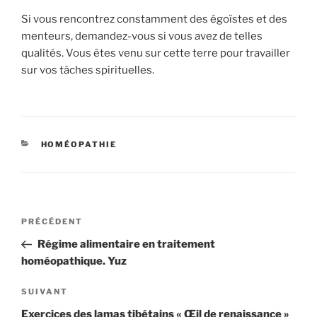
Si vous rencontrez constamment des égoïstes et des
menteurs, demandez-vous si vous avez de telles
qualités. Vous êtes venu sur cette terre pour travailler
sur vos tâches spirituelles.
CATÉGORIES
HOMÉOPATHIE
Navigation
Article
PRÉCÉDENT
de
précédent
Régime alimentaire en traitement
l’article
homéopathique. Yuz
Article
SUIVANT
suivant
Exercices des lamas tibétains « Œil de renaissance »