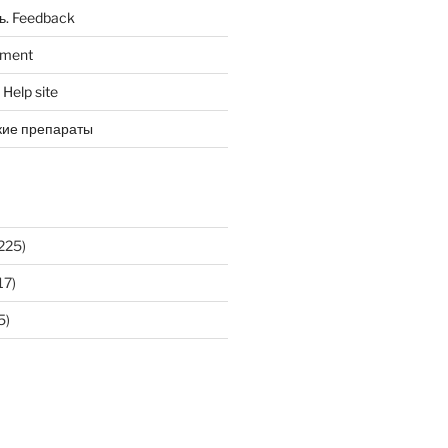
ь. Feedback
tment
Help site
кие препараты
225)
17)
5)