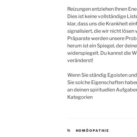
Reizungen entziehen Ihnen En
Dies ist keine vollständige Lis
klar, dass uns die Krankheit ei
signalisiert, die wir nicht lös
Präparate werden unsere Probl
herum ist ein Spiegel, der dei
widerspiegelt. Du kannst die W
veränderst!
Wenn Sie ständig Egoisten und
Sie solche Eigenschaften habe
an deinen spirituellen Aufgaben
Kategorien
KATEGORIEN
HOMÖOPATHIE