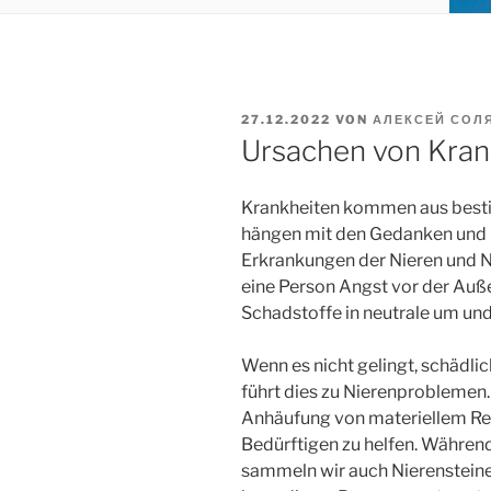
VERÖFFENTLICHT
27.12.2022
VON
АЛЕКСЕЙ СОЛ
AM
Ursachen von Kran
Krankheiten kommen aus best
hängen mit den Gedanken und
Erkrankungen der Nieren und N
eine Person Angst vor der Auß
Schadstoffe in neutrale um und
Wenn es nicht gelingt, schädl
führt dies zu Nierenproblemen
Anhäufung von materiellem Re
Bedürftigen zu helfen. Während
sammeln wir auch Nierensteine ​