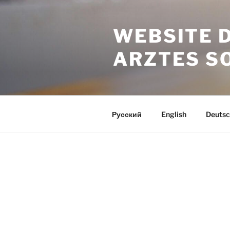
Zum
Inhalt
WEBSITE 
springen
ARZTES S
Русский
English
Deutsc