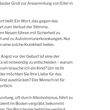
uter Groll zur Ansammlung von Eiter in
t heilt. Ein Wort, das gegen das
rt zum Verlust der Stimme.
em Neuen führen mit Sicherheit zu
st und zu Autoimmunerkrankungen. Nur
 eine solche Krankheit heilen.
Angst vor der Geburt ist eine der
Es ist notwendig zu entscheiden – warum
arum brauche ich ein Kind? Um nicht
oder möchten Sie Ihre Liebe für das
ind ausdrücken? Der Mensch ist für
rtlich.
rtung, oft durch Alkoholismus, führt zu
Talent im Boden vergräbt, bekommt
g. Die Bauchspeicheldrüse verdaut