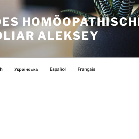
DES HOMÖOPATHISCH
OLIAR ALEKSEY
h
Українська
Español
Français