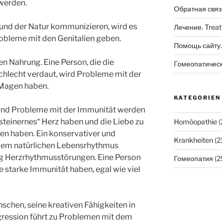
werden.
Обратная связ
und der Natur kommunizieren, wird es
Лечение. Trea
obleme mit den Genitalien geben.
Помощь сайту. 
 Nahrung. Eine Person, die die
Гомеопатичес
schlecht verdaut, wird Probleme mit der
Magen haben.
KATEGORIEN
und Probleme mit der Immunität werden
steinernes“ Herz haben und die Liebe zu
Homöopathie
(
en haben. Ein konservativer und
Krankheiten
(2
h dem natürlichen Lebensrhythmus
ung Herzrhythmusstörungen. Eine Person
Гомеопатия
(2
e starke Immunität haben, egal wie viel
nschen, seine kreativen Fähigkeiten in
ggression führt zu Problemen mit dem