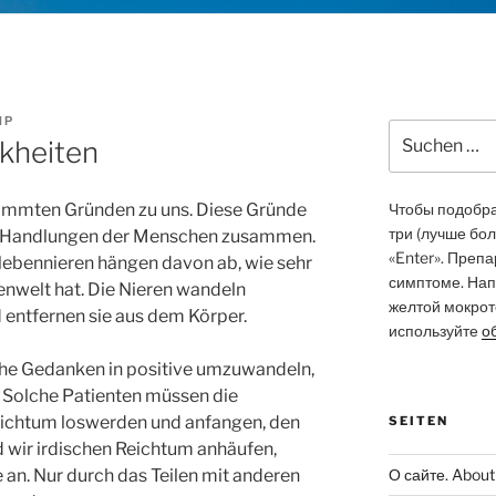
ЯР
Suchen
kheiten
nach:
immten Gründen zu uns. Diese Gründe
Чтобы подобрат
три (лучше бо
 Handlungen der Menschen zusammen.
«Enter». Преп
ebennieren hängen davon ab, wie sehr
симптоме. Нап
enwelt hat. Die Nieren wandeln
желтой мокрото
 entfernen sie aus dem Körper.
используйте
о
iche Gedanken in positive umzuwandeln,
. Solche Patienten müssen die
ichtum loswerden und anfangen, den
SEITEN
 wir irdischen Reichtum anhäufen,
​an. Nur durch das Teilen mit anderen
О сайте. About 