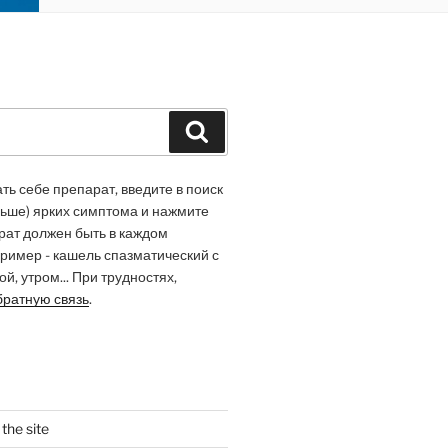
Suchen
ь себе препарат, введите в поиск
льше) ярких симптома и нажмите
арат должен быть в каждом
ример - кашель спазматический с
й, утром... При трудностях,
братную связь
.
the site