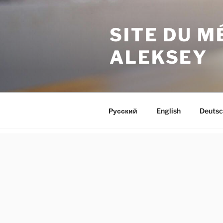
Aller
au
SITE DU 
contenu
principal
ALEKSEY
Русский
English
Deutsc