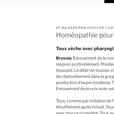
PUBLIÉ
27.02.2023
PAR
АЛЕКСЕЙ СОЛ
LE
Homéopathie pour l
Toux sèche avec pharyngit
Bryonia
. Enrouement de la voi
respirer profondément. Pointes 
toussant. Le désir de tousser vi
de chatouillement dans la gor
production d’expectorations. T
Enrouement de la voix avec soi
Toux, comme par irritation de
étouffement après minuit. Toux
avec mucus rougeâtre. Toux av