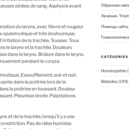
Обратная связ
uses striées de sang. Asphyxie avant
Лечение. Trea
mmation du larynx, avec fièvre et rougeur
Помощь сайту. 
Toux spasmodique et très douloureuse.
Гомеопатичес
irritation de la trachée. Tousser. Toux
 le larynx et la trachée. Douleurs
se dans le larynx. Brûlure dans le larynx.
CATÉGORIES
Enrouement pendant le coryza.
Homéopathie
(
modique. Essoufflement, soir et nuit.
Maladies
(199)
uante dans la poitrine lors de la
ans la poitrine en toussant. Douleur
ssant. Pleurésie droite. Palpitations
ynx et de la trachée, lorsqu’il y a une
constriction. Pas de râles humides