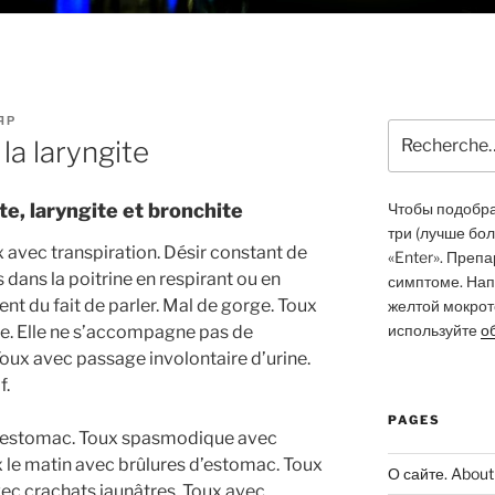
ЯР
Recherche
a laryngite
pour
:
e, laryngite et bronchite
Чтобы подобрат
три (лучше бо
x avec transpiration. Désir constant de
«Enter». Преп
dans la poitrine en respirant ou en
симптоме. Нап
ent du fait de parler. Mal de gorge. Toux
желтой мокрото
используйте
о
ge. Elle ne s’accompagne pas de
oux avec passage involontaire d’urine.
f.
PAGES
 l’estomac. Toux spasmodique avec
 le matin avec brûlures d’estomac. Toux
О сайте. About 
ec crachats jaunâtres. Toux avec