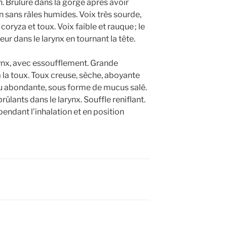
n. Brûlure dans la gorge après avoir
 sans râles humides. Voix très sourde,
ryza et toux. Voix faible et rauque ; le
eur dans le larynx en tournant la tête.
ynx, avec essoufflement. Grande
 la toux. Toux creuse, sèche, aboyante
peu abondante, sous forme de mucus salé.
lants dans le larynx. Souffle reniflant.
pendant l’inhalation et en position