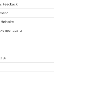
ь. Feedback
tment
Help site
кие препараты
118)