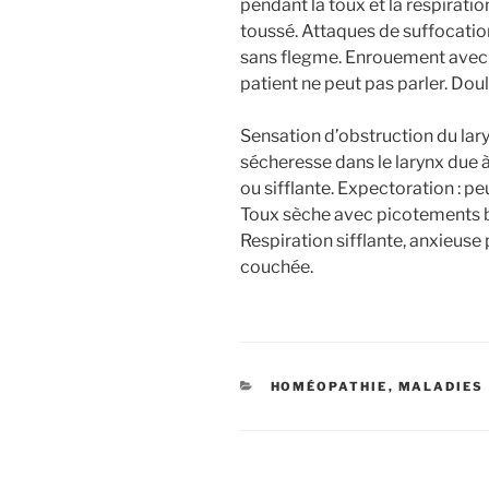
pendant la toux et la respiratio
toussé. Attaques de suffocation
sans flegme. Enrouement avec co
patient ne peut pas parler. Doul
Sensation d’obstruction du lar
sécheresse dans le larynx due à
ou sifflante. Expectoration : 
Toux sèche avec picotements brû
Respiration sifflante, anxieuse 
couchée.
CATÉGORIES
HOMÉOPATHIE
,
MALADIES