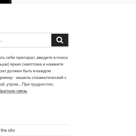
Recherche
ь себе препарат, введите в поиск
льше) ярких симптома и нажмите
арат должен быть в каждом
ример - кашель спазматический с
й, утром... При трудностях,
братную связь
.
the site