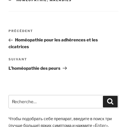
HOMÉOPATHIE
,
MALADIES
Navigation
Article
PRÉCÉDENT
de
précédent
Homéopathie pour les adhérences et les
l’article
cicatrices
Article
SUIVANT
suivant
L’homéopathie des peurs
Recherche
Recher
pour
:
Чтобы подобрать себе препарат, введите в поиск три
(лучше больше) ярких симптома и нажмите «Enter».