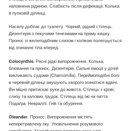
наповнена рідиною. Слабкість після дефекації. Колька
в пупковій ділянці.
Насилу добігає до туалету. Чорний, рідкий стілець.
Дизентерія з пекучими тенезмами на пряму кишку.
Пронос із желеподібним слизом і колікою полегшується
від згинання тіла вперед.
Colocynthis
. Рясні рідкі випорожнення. Колька,
блювання та пронос. Дизентерія. Сильні емоції у дітей
викликають судоми (Chamomilla). Переймоподібні болі
в черевній ділянці змушують хворого згинатися вдвічі.
Він міцно притискає руки до живота. Стілець з крові,
слизу та калових грудок. Стілець від їжі чи пиття.
Подагра. Невралгії. Гнів та обурення.
Oleander
. Пронос. Випорожнення містять
неперетравлену їжу. Уповільнення розумового
сприйняття. Хворий ледве вловлює сенс слів.