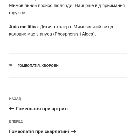
Мимовільний пронос після їди. Найгірше від приймання
фруктів.
Apis mellifica
. Дитяча холера. Мимовільний вихід
калових мас з ануса (Phosphorus і Aloes).
КАТЕГОРІЇ
ГОМЕОПАТІЯ
,
ХВОРОБИ
Навігація
Попередній
НАЗАД
записів
запис:
Гомеопатія при артриті
Наступний
ВПЕРЕД
запис
Гомеопатія при скарлатині