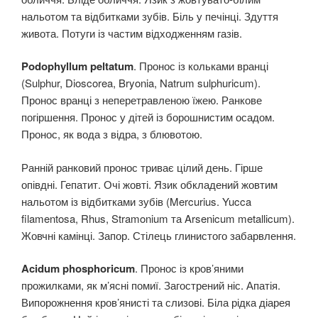
нальотом та відбитками зубів. Біль у печінці. Здуття
живота. Потуги із частим відходженням газів.
Podophyllum peltatum
. Пронос із кольками вранці
(Sulphur, Dioscorea, Bryonia, Natrum sulphuricum).
Пронос вранці з неперетравленою їжею. Ранкове
погіршення. Пронос у дітей із борошнистим осадом.
Пронос, як вода з відра, з блювотою.
Ранній ранковий пронос триває цілий день. Гірше
опівдні. Гепатит. Очі жовті. Язик обкладений жовтим
нальотом із відбитками зубів (Mercurius. Yucca
filamentosa, Rhus, Stramonium та Arsenicum metallicum).
Жовчні камінці. Запор. Стілець глинистого забарвлення.
Acidum phosphoricum
. Пронос із кров’яними
прожилками, як м’ясні помиї. Загострений ніс. Апатія.
Випорожнення кров’янисті та слизові. Біла рідка діарея