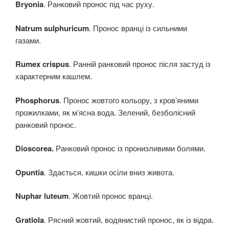
Bryonia
. Ранковий пронос під час руху.
Natrum sulphuricum
. Пронос вранці із сильними
газами.
Rumex crispus
. Ранній ранковий пронос після застуд із
характерним кашлем.
Phosphorus
. Пронос жовтого кольору, з кров’яними
прожилками, як м’ясна вода. Зелений, безболісний
ранковий пронос.
Dioscorea.
Ранковий пронос із пронизливими болями.
Opuntia
. Здається, кишки осіли вниз живота.
Nuphar luteum
. Жовтий пронос вранці.
Gratiola
. Рясний жовтий, водянистий пронос, як із відра.