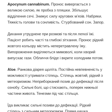
Apocynum cannabinum.
Пронос вивергається з
великою силою, як пробка з пляшки. Збільшує
відділення сечі. Знижує силу кругових м’язів. Набряки.
Тяжкість голови та сонливість. Стурбований сон. Запор.
Дихання утруднене при розмові та після легкої їжі.
Пацієнт робить часті та глибокі зітхання. Пронос рідкий
жовтого кольору містить неперетравлену їжу.
Випорожнення виділяються мимоволі, коли хворий
випускає гази. Обличчя бліде і вкрите холодним потом.
Aloe
. Ранкова діарея щоліта. Постійна невпевненість у
можливості утримати стілець. Стілець жовтий, рідкий з
метеоризмом. Неприборканий позив до дефекації після
ознобу. Сильні болі, що стискають, поперек нижньої
частини живота. Тенезми під час стільця.
Їда викликає сильні позиви до дефекації. Рідкий
стілець з сильним метеоризмом. Пряма кишка