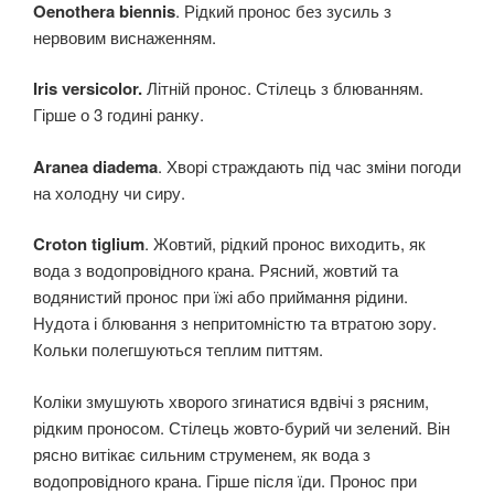
Oenothera biennis
. Рідкий пронос без зусиль з
нервовим виснаженням.
Iris versicolor.
Літній пронос. Стілець з блюванням.
Гірше о 3 годині ранку.
Aranea diadema
. Хворі страждають під час зміни погоди
на холодну чи сиру.
Croton tiglium
. Жовтий, рідкий пронос виходить, як
вода з водопровідного крана. Рясний, жовтий та
водянистий пронос при їжі або приймання рідини.
Нудота і блювання з непритомністю та втратою зору.
Кольки полегшуються теплим питтям.
Коліки змушують хворого згинатися вдвічі з рясним,
рідким проносом. Стілець жовто-бурий чи зелений. Він
рясно витікає сильним струменем, як вода з
водопровідного крана. Гірше після їди. Пронос при