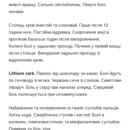
животі вранці. Сильна світлобоязнь. Пекучі болі
ночами.
Стілець кров’янистий та слизовий. Гірше після 12
години ночі. Постійна відрижка. Скорочення ануса
протягом багатьох годин після випорожнення.
Колючі болі у задньому проході. Печіння у прямій кишці
після стільця. Випадання заднього проходу із
виділенням крові.
Lithium carb
. Пронос від шоколаду чи какао. Болі йдуть
по сечоводу в яєчка. Червона сеча зі слизом. Симптоми
ліворуч. Біль у серці при нахилах уперед. Серцевий
біль полегшується при сечовипусканні.
Набрякання та почервоніння останніх суглобів пальців.
Хитка хода. Сверблячка ступнів і кистей. Болі в
колінних, гомілковостопних та міжфалангових суглобах.
Оніміння та біль тіла.