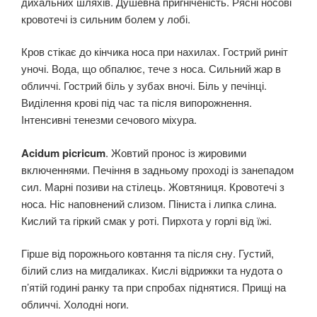
дихальних шляхів. Душевна пригніченість. Рясні носові
кровотечі із сильним болем у лобі.
Кров стікає до кінчика носа при нахилах. Гострий риніт
уночі. Вода, що обпалює, тече з носа. Сильний жар в
обличчі. Гострий біль у зубах вночі. Біль у печінці.
Виділення крові під час та після випорожнення.
Інтенсивні тенезми сечового міхура.
Acidum picricum
. Жовтий пронос із жировими
включеннями. Печіння в задньому проході із занепадом
сил. Марні позиви на стілець. Жовтяниця. Кровотечі з
носа. Ніс наповнений слизом. Піниста і липка слина.
Кислий та гіркий смак у роті. Пирхота у горлі від їжі.
Гірше від порожнього ковтання та після сну. Густий,
білий слиз на мигдаликах. Кислі відрижки та нудота о
п’ятій годині ранку та при спробах піднятися. Прищі на
обличчі. Холодні ноги.