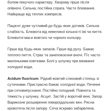
болем пекучого характеру. Хворому гірше після
опівночі. Сильна, постійна спрага. Часте блювання.
Найкраще від теплих компресів.
Пацієнт дуже чутливий до будь-яких дотиків. Сильна
слабкість. Блювота від невеликої кількості їжі чи пиття.
Блювотні маси жовтого чи чорного кольору.
Гірше від будь-яких запахів. Гірше від руху. Бажає
теплого пиття. Страх та занепокоєння вночі. П’є часто
маленькими ковтками. Болі у шлунку при вживанні
холодної води.
Acidum fluoricum
. Рідкий жовтий слизовий стілець зі
сутичками. Пристрасно бажає холодної води. Печіння
при сечовипусканні. Постійно голодний. Повнота та
тяжкість у шлунку. Асцит. Застій у воротній вені. Запор.
Варикозне розширення гемороїдальних вен. Рясна
кровотеча після запору. Сеча яскраво забарвлена.