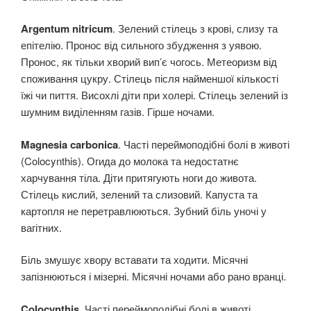
Argentum nitricum
. Зелений стілець з крові, слизу та
епітелію. Пронос від сильного збудження з уявою.
Пронос, як тільки хворий вип’є чогось. Метеоризм від
споживання цукру. Стілець після найменшої кількості
їжі чи пиття. Висохлі діти при холері. Стілець зелений із
шумним виділенням газів. Гірше ночами.
Magnesia carbonica
. Часті переймоподібні болі в животі
(Colocynthis). Огида до молока та недостатнє
харчування тіла. Діти притягують ноги до живота.
Стілець кислий, зелений та слизовий. Капуста та
картопля не перетравлюються. Зубний біль уночі у
вагітних.
Біль змушує хвору вставати та ходити. Місячні
запізнюються і мізерні. Місячні ночами або рано вранці.
Colocynthis
. Часті переймоподібні болі в животі