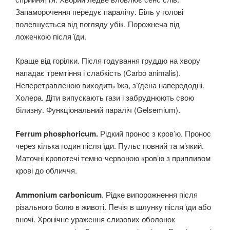
Запаморочення передує паралічу. Біль у голові
полегшується від погляду убік. Порожнеча під
ложечкою після їди.
Краще від горілки. Після годування груддю на хвору
нападає тремтіння і слабкість (Carbo animalis).
Неперетравленою виходить їжа, з’їдена напередодні.
Холера. Діти випускають гази і забруднюють свою
білизну. Функціональний параліч (Gelsemium).
Ferrum phosphoricum.
Рідкий пронос з кров’ю. Пронос
через кілька годин після їди. Пульс повний та м’який.
Маточні кровотечі темно-червоною кров’ю з припливом
крові до обличчя.
Ammonium carbonicum
. Рідке випорожнення після
різального болю в животі. Печія в шлунку після їди або
вночі. Хронічне ураження слизових оболонок