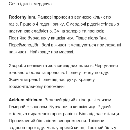
Сеча їдка і смердюча.
Rodorhyllum
. Ранкові проноси з великою кількістю
газів. Гірше о 4 годині ранку. Смердючі рідкий стілець з
наступною слабкістю. Зміна запорів та проносів.
Постійне бурчання у кишківнику. Гірше після їди.
Переймоподібні болі в животі зменшуються при лежанні
на животі. Найкраще при масажі.
Хвороби печінки та жовчовивідних шляхів. Чергування
головного болю та проносів. Гірше у теплу погоду.
Жовчні мігрені. Гірше під час руху. Краще у
горизонтальному положенні.
Acidum nitricum.
Зелений рідкий стілець зі слизом.
Геморой із запором. Бурчання в кишківнику. Рідкий
стілець з вираженою прострацією. Біль під час стільця.
Пронизливий біль після випорожнення. Тріщини
заднього проходу. Біль у прямій кишці. Гострий біль у