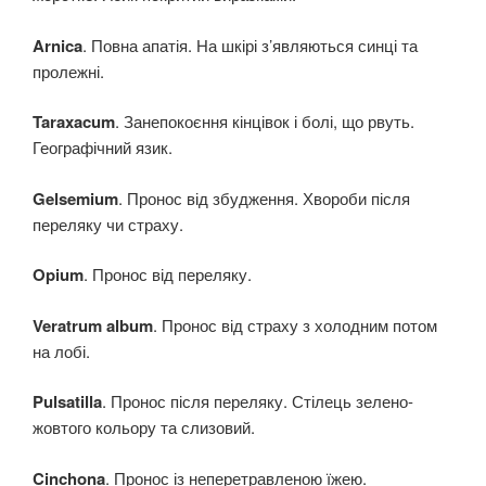
Arnica
. Повна апатія. На шкірі з’являються синці та
пролежні.
Taraxacum
. Занепокоєння кінцівок і болі, що рвуть.
Географічний язик.
Gelsemium
. Пронос від збудження. Хвороби після
переляку чи страху.
Opium
. Пронос від переляку.
Veratrum album
. Пронос від страху з холодним потом
на лобі.
Pulsatilla
. Пронос після переляку. Стілець зелено-
жовтого кольору та слизовий.
Cinchona
. Пронос із неперетравленою їжею.