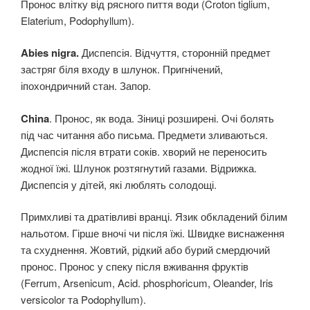
Пронос влітку від рясного пиття води (Croton tiglium,
Elaterium, Podophyllum).
Abies nigra.
Диспепсія. Відчуття, сторонній предмет
застряг біля входу в шлунок. Пригнічений,
іпохондричний стан. Запор.
China
. Пронос, як вода. Зіниці розширені. Очі болять
під час читання або письма. Предмети зливаються.
Диспепсія після втрати соків. хворий не переносить
жодної їжі. Шлунок розтягнутий газами. Відрижка.
Диспепсія у дітей, які люблять солодощі.
Примхливі та дратівливі вранці. Язик обкладений білим
нальотом. Гірше вночі чи після їжі. Швидке виснаження
та схуднення. Жовтий, рідкий або бурий смердючий
пронос. Пронос у спеку після вживання фруктів
(Ferrum, Arsenicum, Acid. phosphoricum, Oleander, Iris
versicolor та Podophyllum).