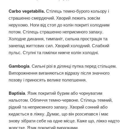
Carbo vegetabilis.
Стілець темно-бурого кольору і
страшенно смердючий. Хворий лежить зовсім
нерухомо. Ноги від стоп до колін покриті холодним
потом. Стілець страшенно неприємного запаху.
Холодне дихання, тимпаніт, сильна прострація та
занепад життєвих сил. Хворий холодний. Слабкий
пульс. Ступні та гомілки нижче колін холодні.
Gambogia
. Сильні різі в ділянці пупка перед стільцем.
Випорожнення виганяються відразу після значного
позову і приносять велике полегшення.
Baptisia
. Язик покритий бурим або чорнуватим
нальотом. Обличчя темно-червоне. Стілець темний,
рідкий та неприємного запаху. Хворий сонний або
кидається в ліжку. Думає, що він розсипався і має
знову зібрати себе на одне місце. Каже що, ліжко надто
жорстке. Язик покритий виразками.