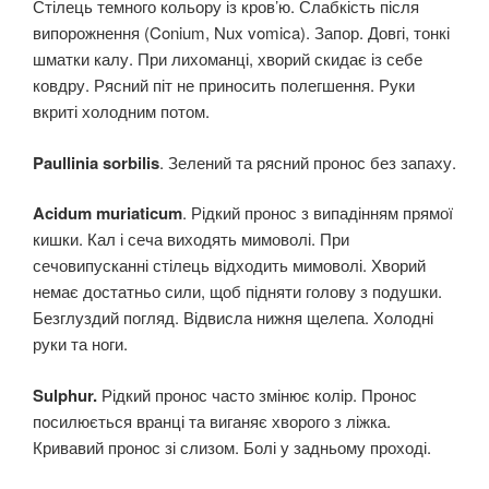
Стілець темного кольору із кров’ю. Слабкість після
випорожнення (Conium, Nux vomica). Запор. Довгі, тонкі
шматки калу. При лихоманці, хворий скидає із себе
ковдру. Рясний піт не приносить полегшення. Руки
вкриті холодним потом.
Paullinia sorbilis
. Зелений та рясний пронос без запаху.
Acidum muriaticum
. Рідкий пронос з випадінням прямої
кишки. Кал і сеча виходять мимоволі. При
сечовипусканні стілець відходить мимоволі. Хворий
немає достатньо сили, щоб підняти голову з подушки.
Безглуздий погляд. Відвисла нижня щелепа. Холодні
руки та ноги.
Sulphur.
Рідкий пронос часто змінює колір. Пронос
посилюється вранці та виганяє хворого з ліжка.
Кривавий пронос зі слизом. Болі у задньому проході.