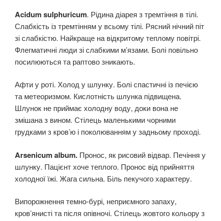
Acidum sulphuricum
. Рідина діарея з тремтіння в тілі.
Слабкість із тремтінням у всьому тілі. Рясний нічний піт
зі слабкістю. Найкраще на відкритому теплому повітрі.
Флегматичні люди зі слабкими м’язами. Болі повільно
посилюються та раптово зникають.
Афти у роті. Холод у шлунку. Болі спастичні із печією
та метеоризмом. Кислотність шлунка підвищена.
Шлунок не приймає холодну воду, доки вона не
змішана з вином. Стілець маленькими чорними
грудками з кров’ю і поколюванням у задньому проході.
Arsenicum album.
Пронос, як рисовий відвар. Печіння у
шлунку. Пацієнт хоче теплого. Пронос від прийняття
холодної їжі. Жага сильна. Біль пекучого характеру.
Випорожнення темно-бурі, неприємного запаху,
кров’янисті та після опівночі. Стілець жовтого кольору з