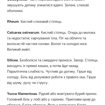
змушують дитину згинатися вдвічі. Зелені, слизові
оболонки.
Rheum
. Кислий слизовий стілець.
Calcarea ostrearum
. Кислий стілець. Огида до молока
та недостатнє харчування тіла. Піт на обличчі та
волосистій частині голови. Вологі та холодні ноги.
Великий живіт.
Silicea
. Безболісні та смердючі проноси. Запор. Стілець
виходять із прямої кишки, а потім йде назад.
Паралітична слабкість. Чутливі до дотику. Гірше від
холоду. Біль від розумової роботи з правого ока. Гірше
від шуму, руху чи струсу.
Yucca filamentosa
. Рідкий або жовтувато-бурий пронос.
Головний біль у лобі або у скронях. Припливи крові до
обличчя. Бліде обличчя. Язик з жовтувато-білим