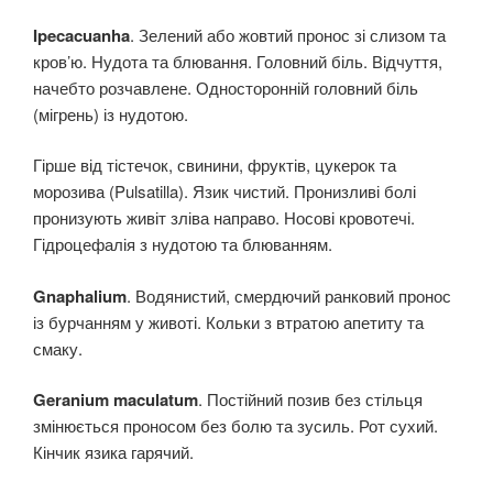
Ipecacuanha
. Зелений або жовтий пронос зі слизом та
кров’ю. Нудота та блювання. Головний біль. Відчуття,
начебто розчавлене. Односторонній головний біль
(мігрень) із нудотою.
Гірше від тістечок, свинини, фруктів, цукерок та
морозива (Pulsatilla). Язик чистий. Пронизливі болі
пронизують живіт зліва направо. Носові кровотечі.
Гідроцефалія з нудотою та блюванням.
Gnaphalium
. Водянистий, смердючий ранковий пронос
із бурчанням у животі. Кольки з втратою апетиту та
смаку.
Geranium maculatum
. Постійний позив без стільця
змінюється проносом без болю та зусиль. Рот сухий.
Кінчик язика гарячий.