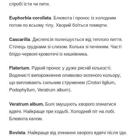
спробі їсти чи пити.
Euphorbia corollata
. Блювота і пронос із холодним
потом по всьому тілу. Хворий боїться померти.
Cascarilla
. Диспепсія полегшується від теплого пиття.
Стілець грудками зі слизом. Колька зі печінням. Часті
блідо-червоні кровотечі із кишківника.
Flaterium
. Рідкий пронос у дуже рясній кількості.
Водянисті випорожнення оливково-зеленого кольору,
що випливають сильним струменем (Croton tiglium,
Podophyllum, Veratrum album).
Veratrum album.
Болі змушують хворого згинатися
вдвічі. Найкраще при ходьбі. Холодний піт на лобі.
Блювота калом.
Bovista
. Найкраще від згинання хворого вдвічі після їди.