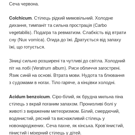
Сеча червона.
Colchicum
. Стілець рідкий мимовільний. Холодне
дихання, тимпаніт та сильна прострація (Carbo
vegetabilis). Подагра та ревматизм. Слабкість від втрати
сну (Nux vomica). Огида до їжі. Дратується від запаху
їжі, що готується.
Зіниці сильно розширені та чутливі до світла. Холодний
піт на лобі (Veratrum album). Риси обличчя загострені.
Язик синій на основі. Втрата мови. Нудота та блювання
з судомами в ногах. Тіло гаряче, а кінцівки холодні.
Acidum benzoicum
. Сіро-білий, як брудна мильна піна
стілець з вкрай поганим запахом. Пронизливі болі у
животі з вираженим метеоризмом. Білий, смердючий,
водянистий, рясний та виснажливий стілець у
новонароджених. Сеча пахне, як кінська. Кров’янистий,
пінистий і мізерний стілець у дітей.