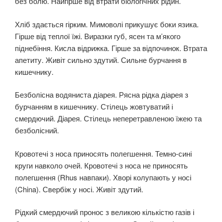
без болю. Найгірше від втрати біологічних рідин.
Хліб здається гірким. Мимоволі прикушує боки язика.
Гірше від теплої їжі. Виразки губ, ясен та м’якого
піднебіння. Кисла відрижка. Гірше за відпочинок. Втрата
апетиту. Живіт сильно здутий. Сильне бурчання в
кишечнику.
Безболісна водяниста діарея. Рясна рідка діарея з
бурчанням в кишечнику. Стілець жовтуватий і
смердючий. Діарея. Стілець неперетравленою їжею та
безболісний.
Кровотечі з носа приносять полегшення. Темно-сині
круги навколо очей. Кровотечі з носа не приносять
полегшення (Rhus навпаки). Хворі колупають у носі
(China). Свербіж у носі. Живіт здутий.
Рідкий смердючий пронос з великою кількістю газів і