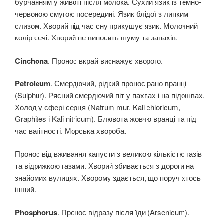
бурчанням у животі після молока. Сухий язик із темно-
червоною смугою посередині. Язик блідої з липким
слизом. Хворий під час сну прикушує язик. Молочний
колір сечі. Хворий не виносить шуму та запахів.
Cinchona
. Пронос вкрай виснажує хворого.
Petroleum
. Смердючий, рідкий пронос рано вранці
(Sulphur). Рясний смердючий піт у пахвах і на підошвах.
Холод у сфері серця (Natrum mur. Kali chloricum,
Graphites і Kali nitricum). Блювота жовчю вранці та під
час вагітності. Морська хвороба.
Пронос від вживання капусти з великою кількістю газів
та відрижкою газами. Хворий збивається з дороги на
знайомих вулицях. Хворому здається, що поруч хтось
інший.
Phosphorus
. Пронос відразу після їди (Arsenicum).