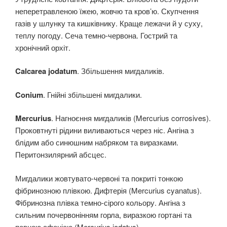
неперетравленою їжею, жовчю та кров’ю. Скупчення
газів у шлунку та кишківнику. Краще лежачи й у суху,
теплу погоду. Сеча темно-червона. Гострий та
хронічний орхіт.
Calcarea jodatum
. Збільшення мигдаликів.
Conium
. Гнійні збільшені мигдалики.
Mercurius
. Нагноєння мигдаликів (Mercurius corrosives).
Проковтнуті рідини виливаються через ніс. Ангіна з
блідим або синюшним набряком та виразками.
Перитонзилярний абсцес.
Мигдалики жовтувато-червоні та покриті тонкою
фібринозною плівкою. Дифтерія (Mercurius cyanatus).
Фібринозна плівка темно-сірого кольору. Ангіна з
сильним почервонінням горла, виразкою гортані та
повною афонією (Mercurius iodatus).