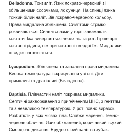
Belladonna.
Тонзиліт. Язик яскраво-червоний зі
збільшеними сосочками, як суниця. На спинці язика
тонкий білий наліт. Зів яскраво-червоного кольору.
Права мигдалина збільшена. Симптоми стрімко
розвиваються. Сильні спазми у горлі заважають
ковтати. Їжа вивергається через ніс та рот. Гірше при
ковтанні рідини, ніж при ковтанні твердої їжі. Мигдалики
швидко нагноюються.
Lycopodium
. Збільшена та запалена права мигдалина.
Висока температура і скрикування уві сні. Діти
примхливі та дратівливі (Беладонна).
Baptisia
. Плівчастий наліт покриває мигдалики.
Септичні захворювання з пригніченням ЦНС, з гниттям
та з невеликою температурою. У роті повно виразок.
Розбитість у всіх м’язах тіла. Слабке марення. Темно-
червоне обличчя. Язик обкладений, коричневий і сухий.
Смердюче дихання. Брудно-сірий наліт на зубах.