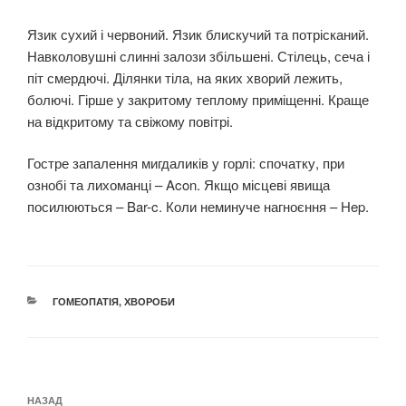
Язик сухий і червоний. Язик блискучий та потрісканий.
Навколовушні слинні залози збільшені. Стілець, сеча і
піт смердючі. Ділянки тіла, на яких хворий лежить,
болючі. Гірше у закритому теплому приміщенні. Краще
на відкритому та свіжому повітрі.
Гостре запалення мигдаликів у горлі: спочатку, при
ознобі та лихоманці – Acon. Якщо місцеві явища
посилюються – Bar-c. Коли неминуче нагноєння – Hep.
КАТЕГОРІЇ
ГОМЕОПАТІЯ
,
ХВОРОБИ
Навігація
Попередній
НАЗАД