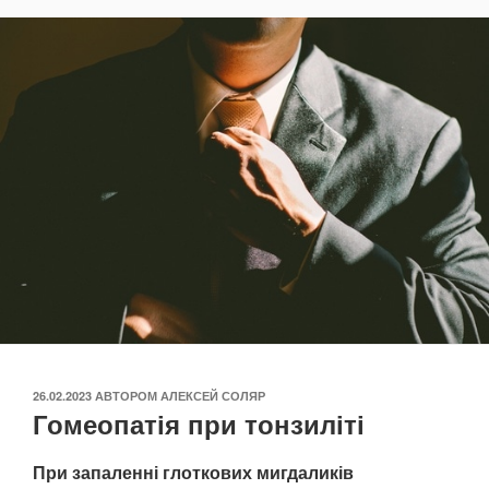
ОПУБЛІКОВАНО
26.02.2023
АВТОРОМ
АЛЕКСЕЙ СОЛЯР
Гомеопатія при тонзиліті
При запаленні глоткових мигдаликів