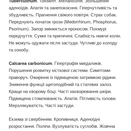
Tuberculinum
. Тонзиліт. Меланхолія. Збільшення
аденоїдів. Апатія та занепокоєння. Гіперчутливість та
збудливість. Прагнення свіжого повітря. Страх собак.
Передчують початок грози (Medorrhinum, Phosphorus,
Psorinum). Запор змінюється проносом. Похмурі
передчуття. Сумні та пригнічені. Слабкість нижче колін.
Не можуть одужати після застуди. Чутливі до холоду
та ознобу.
Calcarea carbonicum
. Гіпертрофія мигдаликів.
Порушення розвитку кісткової системи. Симптоми
праворуч. Ожиріння із підвищеною затримкою рідини.
Зниження функції щитоподібний та статевих залоз.
Краще на хворому боці. Часті захворювання шкіри.
Підвищена стомлюваність. Апатія. Пітливість голови.
Мерзлякуватість. Часті застуди.
Екзема зі свербінням. Кропивниця. Аденоїдні
розростання. Поліпи. Вузлуватість суглобів. Жовчна