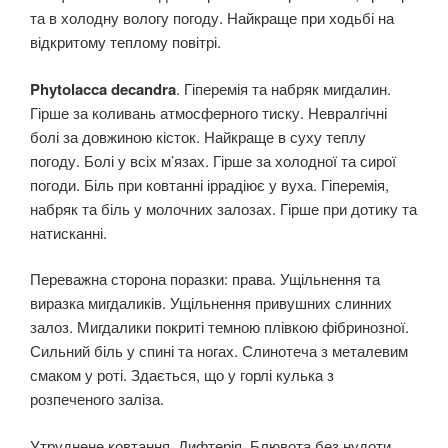
та в холодну вологу погоду. Найкраще при ходьбі на
відкритому теплому повітрі.
Phytolacca decandra
. Гіперемія та набряк мигдалин.
Гірше за коливань атмосферного тиску. Невралгічні
болі за довжиною кісток. Найкраще в суху теплу
погоду. Болі у всіх м’язах. Гірше за холодної та сирої
погоди. Біль при ковтанні іррадіює у вуха. Гіперемія,
набряк та біль у молочних залозах. Гірше при дотику та
натисканні.
Переважна сторона поразки: права. Ущільнення та
виразка мигдаликів. Ущільнення привушних слинних
залоз. Мигдалики покриті темною плівкою фібринозної.
Сильний біль у спині та ногах. Слинотеча з металевим
смаком у роті. Здається, що у горлі кулька з
розпеченого заліза.
Утруднене ковтання. Дифтерія. Блювота без нудоти