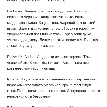
Lachesis
. Збільшення лівого мигдалика. Горло має
синювато-червоний колір. Набряк навколишніх
мигдаликів тканин. Заціпеніння. Багряний і синюватий
висип. Відчуття стискання у горлі. Грудка в горлі, яку
хворий повинен постійно ковтати. Горло зовні дуже
чутливе до дотику. Легше ковтати тверду їжу. Біль, що
лоскоче і дратує, при засинанні.
Pulsatilla
. Ангіна. Мигдалики яскраво-червоні. Темно-
червоний зів. Колючі болі у горлі (Апіс). Гірше при
ковтанні слини або після їди.
Ignatia
. Мигдалики покриті маленькими поверхневими
виразками жовтувато-білого кольору. У горлі сидить
цвях. Гірше, коли хворий не ковтає. Стягування в горлі з
нервозністю та безсонням.