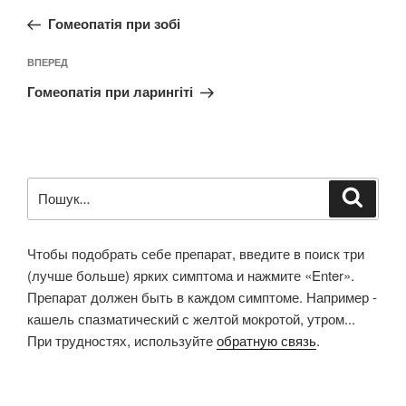
записів
запис:
Гомеопатія при зобі
Наступний
ВПЕРЕД
запис
Гомеопатія при ларингіті
Пошук
Шукат
за
запитом:
Чтобы подобрать себе препарат, введите в поиск три
(лучше больше) ярких симптома и нажмите «Enter».
Препарат должен быть в каждом симптоме. Например -
кашель спазматический с желтой мокротой, утром...
При трудностях, используйте
обратную связь
.