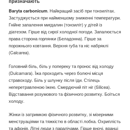
призначають
Baryta carbonicum
. Найкращий засіб при тонзилітах.
Застуджується при найменшому зниженні температури.
Гнійне запалення мигдалин (тонзиліт) у дітей із
діатезом. Гірше від сирої холодної погоди. Запалюється
права сторона горлянки (Беладонна). Гірше за
порожнього ковтання. Верхня губа та ніс набряклі
(Calcarea).
Головний біль, біль у попереку та пронос від холоду
(Dulcamara). Їжа проходить через болючі місця
стравоходу. Біль у шлунку після їди. Стілець
неперетравленою їжею. Смердючий піт ніг (Silicea).
Відставання розумового та фізичного розвитку. Боїться
холоду.
Жінки із затримкою фізичного розвитку, зі мізерними
менструаціями та тяжкістю в області лобка. Охриплість
та афонія. Літні люди з паралічами. Гірше вночі, вранці