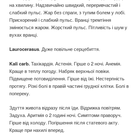
на хвилину. Надзвичайно швидкий, переривчастий і
слабкий пульс. Жар без спраги, з тупим болем у лобі.
Прискорений і слабкий пульс. Вранці тремтіння
змінюється жаром. Жорсткий пульс. Пітливість і шум у
вухах вранці.
Laurocerasus
. Дуже повільне серцебиття.
Kali carb.
Тахікардія. Астенія. Гірше о 2 ночі. Анемія.
Краще в теплу погоду. Набряк верхньої повіки.
Підвищене потовиділення. Гірше від їжі. Нестерпність
протягу. Різкі болі в правій частині грудної клітки. Болі в
попереку.
Здуття живота відразу після їди. Відрижка повітрям.
Задуха. Аритмія о 2 годині ночі. Симптоми праворуч.
Гірше від холоду. Погіршення після статевого акту.
Краще при нахилі вперед.