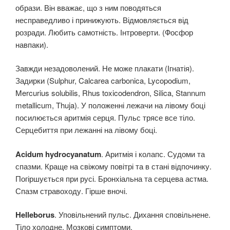
образи. Він вважає, що з ним поводяться
несправедливо і принижують. Відмовляється від
розради. Любить самотність. Інтроверти. (Фосфор
навпаки).
Завжди незадоволений. Не може плакати (Ігнатія).
Задирки (Sulphur, Calcarea carbonica, Lycopodium,
Mercurius solubilis, Rhus toxicodendron, Silica, Stannum
metallicum, Thuja). У положенні лежачи на лівому боці
посилюється аритмія серця. Пульс трясе все тіло.
Серцебиття при лежанні на лівому боці.
Acidum hydrocyanatum
. Аритмія і колапс. Судоми та
спазми. Краще на свіжому повітрі та в стані відпочинку.
Погіршується при русі. Бронхіальна та серцева астма.
Спазм стравоходу. Гірше вночі.
Helleborus
. Уповільнений пульс. Дихання сповільнене.
Тіло холодне. Мозкові симптоми.