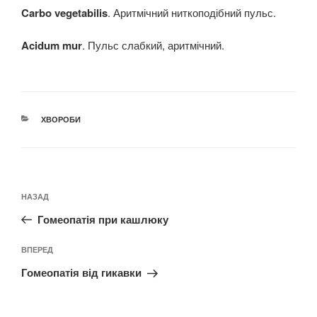
Carbo vegetabilis
. Аритмічний ниткоподібний пульс.
Acidum mur
. Пульс слабкий, аритмічний.
КАТЕГОРІЇ
ХВОРОБИ
Навігація
Попередній
НАЗАД
записів
запис:
Гомеопатія при кашлюку
Наступний
ВПЕРЕД
запис
Гомеопатія від гикавки