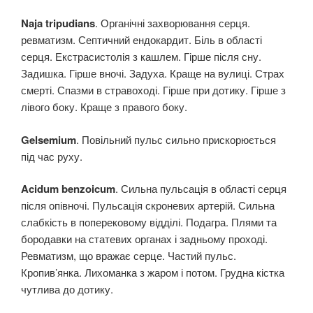
Naja tripudians
. Органічні захворювання серця.
ревматизм. Септичний ендокардит. Біль в області
серця. Екстрасистолія з кашлем. Гірше після сну.
Задишка. Гірше вночі. Задуха. Краще на вулиці. Страх
смерті. Спазми в стравоході. Гірше при дотику. Гірше з
лівого боку. Краще з правого боку.
Gelsemium
. Повільний пульс сильно прискорюється
під час руху.
Acidum benzoicum
. Сильна пульсація в області серця
після опівночі. Пульсація скроневих артерій. Сильна
слабкість в поперековому відділі. Подагра. Плями та
бородавки на статевих органах і задньому проході.
Ревматизм, що вражає серце. Частий пульс.
Кропив’янка. Лихоманка з жаром і потом. Грудна кістка
чутлива до дотику.