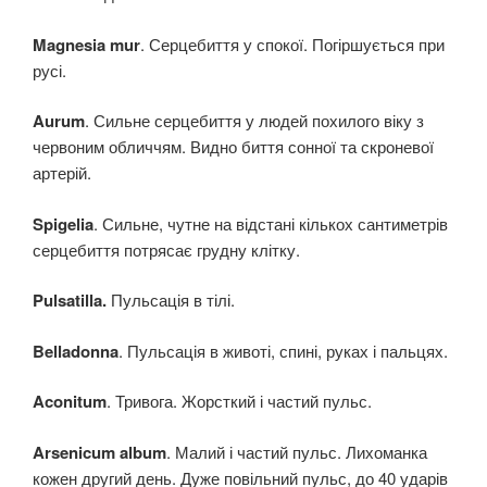
Magnesia mur
. Серцебиття у спокої. Погіршується при
русі.
Aurum
. Сильне серцебиття у людей похилого віку з
червоним обличчям. Видно биття сонної та скроневої
артерій.
Spigelia
. Сильне, чутне на відстані кількох сантиметрів
серцебиття потрясає грудну клітку.
Pulsatilla.
Пульсація в тілі.
Belladonna
. Пульсація в животі, спині, руках і пальцях.
Aconitum
. Тривога. Жорсткий і частий пульс.
Arsenicum album
. Малий і частий пульс. Лихоманка
кожен другий день. Дуже повільний пульс, до 40 ударів