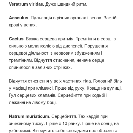
Veratrum viridae.
Дуже швидкий ритм.
Aesculus
. Пульсація в різних органах і венах. Застій
крові у венах.
Cactus
. Важка серцева аритмія. Тремтіння в серці, з
сильною меланхолією від диспепсії. Порушення
серцевої діяльності з нервовим збудженням і
тремтінням. Відчуття стиснення, неначе серце
опинилося в залізних стрічках.
Відчуття стиснення у всіх частинах тіла. Головний біль
у маківці при клімаксі. Гірше від руху. Краще на вулиці.
Гул серцевих клапанів. Серцебиття при ходьбі і
лежанні на лівому боці.
Natrum muriaticum
. Серцебиття. Тахікардія при
зниженому тиску. Гірше о 10 ранку. Гірше на сонці, на
узбережжі. Він мучить себе спогадами про образи та