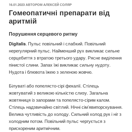
ОПУБЛІКОВАНО
16.01.2023
АВТОРОМ
АЛЕКСЕЙ СОЛЯР
Гомеопатичні препарати від
аритмій
Порушення серцевого ритму
Digitalis
. Пульс повільний і слабкий. Повільний
нерегулярний пульс. Найменший рух викликає сильне
серцебиття з втратою третього удару. Рясне виділення
пінистої слини. Запах їжі викликає сильну нудоту.
Нудота і блювота їжею з зеленою жовчю.
Білуваті або попелясто-сірі фекалії. Стілець
жовтуватий з великою кількістю слизу. Загальна
жовтяниця із запорами та попелясто-сірим калом.
Стілець надзвичайно світлий. Нічні сім’явипорскування.
Велика чутливість до холоду. Сильний холод рук і ніг з
холодним потом. Повільний пульс чергується з
прискореним аритмічним.