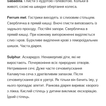
Sabadilla
. Глисти з нудотою і блювотою. Кольки в
животі, схожі на швидке обертання колеса.
Ferrum met
. Гострики виходять зі слизовим стільцем.
Сверблячка в прямій кишці. Вночі глисти виповзають із
заднього проходу. Постійні запори. Сверблячка в
прямій кишці. При кожному випорожненні виділяється
слиз і кров. Бурхливе виділення крові з гемороїдальних
шишок. Часта діарея.
Sulphur
. Аскаридоз. Ненажерливі діти, які не
виростають. Почервоніння всіх природних отворів.
Нетримання сечі. Дуже часте сечовипускання
Каламутна сеча з дратівливим запахом. Після
сечовипускання різі в уретрі. Як тільки він бачить їжу, у
нього пропадає апетит. Ранкова діарея вириває хворого
з ліжка. Кислий стілець у дитини викликає екскоріацію.
Їдкий стілець.