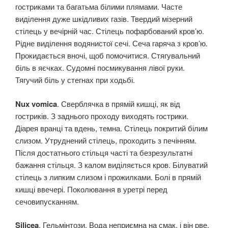
гостриками та багатьма білими плямами. Часте
виділення дуже шкідливих газів. Твердий мізерний
стілець у вечірній час. Стілець пофарбований кров’ю.
Рідне виділення водянистої сечі. Сеча гаряча з кров’ю.
Прокидається вночі, щоб помочитися. Стягувальний
біль в яєчках. Судомні посмикування лівої руки.
Тягучий біль у стегнах при ходьбі.
Nux vomica
. Сверблячка в прямій кишці, як від
гостриків. З заднього проходу виходять гострики.
Діарея вранці та вдень, темна. Стілець покритий білим
слизом. Утруднений стілець, проходить з печінням.
Після достатнього стільця часті та безрезультатні
бажання стільця. З калом виділяється кров. Білуватий
стілець з липким слизом і прожилками. Болі в прямій
кишці ввечері. Поколювання в уретрі перед
сечовипусканням.
Silicea
. Гельмінтози. Вода неприємна на смак, і він рве,