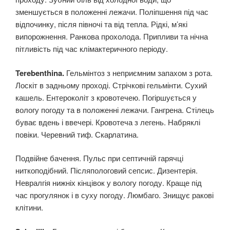
зменшується в положенні лежачи. Поліпшення під час
відпочинку, після півночі та від тепла. Рідкі, м’які
випорожнення. Ранкова прохолода. Припливи та нічна
пітливість під час клімактеричного періоду.
Terebenthina.
Гельмінтоз з неприємним запахом з рота.
Лоскіт в задньому проході. Стрічкові гельмінти. Сухий
кашель. Ентероколіт з кровотечею. Погіршується у
вологу погоду та в положенні лежачи. Гангрена. Стілець
буває вдень і ввечері. Кровотеча з легень. Набряклі
повіки. Черевний тиф. Скарлатина.
Подвійне бачення. Пульс при септичній гарячці
ниткоподібний. Післяпологовий сепсис. Дизентерія.
Невралгія нижніх кінцівок у вологу погоду. Краще під
час прогулянок і в суху погоду. Люмбаго. Знищує ракові
клітини.