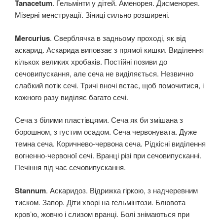
Tanacetum
. Гельмінти у дітей. Аменорея. Дисменорея.
Мізерні менструації. Зіниці сильно розширені.
Mercurius
. Сверблячка в задньому проході, як від
аскарид. Аскарида виповзає з прямої кишки. Виділення
кількох великих хробаків. Постійні позиви до
сечовипускання, але сеча не виділяється. Незвично
слабкий потік сечі. Тричі вночі встає, щоб помочитися, і
кожного разу виділяє багато сечі.
Сеча з білими пластівцями. Сеча як би змішана з
борошном, з густим осадом. Сеча червонувата. Дуже
темна сеча. Коричнево-червона сеча. Рідкісні виділення
вогненно-червоної сечі. Вранці різі при сечовипусканні.
Печіння під час сечовипускання.
Stannum
. Аскаридоз. Відрижка гіркою, з надчеревним
тиском. Запор. Діти хворі на гельмінтози. Блювота
кров’ю, жовчю і слизом вранці. Болі знімаються при