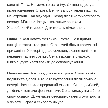
коли він її п’є. Не може ковтати їжу. Дитина відригує
після годування. Спрага. Великі запори перед і під час
менструації. Кал відходить назад після його часткового
виходу. М’який стілець з жахливим запахом.
Хворобливий геморой. Діти мочать ліжко вночі.
China
. У калі багато гостриків. Схоже, що в прямій
кишці повзають гострики. Стрілючий біль в промежині
при сидінні. Увечері під час сечовипускання печіння в
передній частині уретри. Сеча відходить слабкою
цівкою, дуже часті позиви до сечовипускання.
Hyoscyamus
. Часті виділення гостриків. Слизова або
водяниста діарея. Рясне газоутворення після помірної
вечері. Частий, але природний стілець. Стілець м’який,
дрібними тонкими фрагментами. Сеча каламутна з біло-
сірим осадом. Дуже часте сечовипускання з бурчанням
у животі. Параліч сечового міхура.