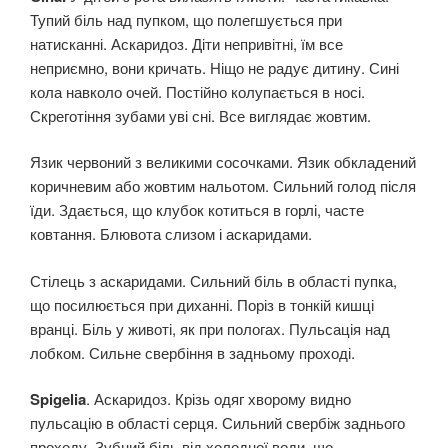
Тупий біль над пупком, що полегшується при
натисканні. Аскаридоз. Діти непривітні, їм все
неприємно, вони кричать. Ніщо не радує дитину. Сині
кола навколо очей. Постійно колупається в носі.
Скреготіння зубами уві сні. Все виглядає жовтим.
Язик червоний з великими сосочками. Язик обкладений
коричневим або жовтим нальотом. Сильний голод після
їди. Здається, що клубок котиться в горлі, часте
ковтання. Блювота слизом і аскаридами.
Стілець з аскаридами. Сильний біль в області пупка,
що посилюється при диханні. Поріз в тонкій кишці
вранці. Біль у животі, як при пологах. Пульсація над
лобком. Сильне свербіння в задньому проході.
Spigelia
. Аскаридоз. Крізь одяг хворому видно
пульсацію в області серця. Сильний свербіж заднього
проходу. Зубний біль від холодної води, що