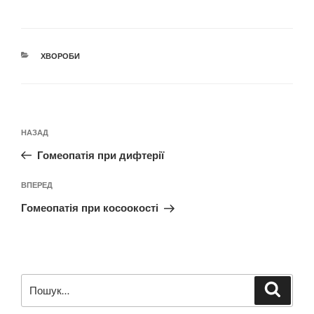
КАТЕГОРІЇ
ХВОРОБИ
Навігація
Попередній
НАЗАД
записів
запис:
Гомеопатія при дифтерії
Наступний
ВПЕРЕД
запис
Гомеопатія при косоокості
Пошук
Шукат
за