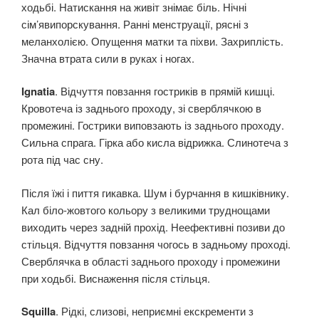
ходьбі. Натискання на живіт знімає біль. Нічні
сім’явипорскування. Ранні менструації, рясні з
меланхолією. Опущення матки та піхви. Захриплість.
Значна втрата сили в руках і ногах.
Ignatia
. Відчуття повзання гостриків в прямій кишці.
Кровотеча із заднього проходу, зі сверблячкою в
промежині. Гострики виповзають із заднього проходу.
Сильна спрага. Гірка або кисла відрижка. Слинотеча з
рота під час сну.
Після їжі і пиття гикавка. Шум і бурчання в кишківнику.
Кал біло-жовтого кольору з великими труднощами
виходить через задній прохід. Неефективні позиви до
стільця. Відчуття повзання чогось в задньому проході.
Сверблячка в області заднього проходу і промежини
при ходьбі. Виснаження після стільця.
Squilla
. Рідкі, слизові, неприємні екскременти з