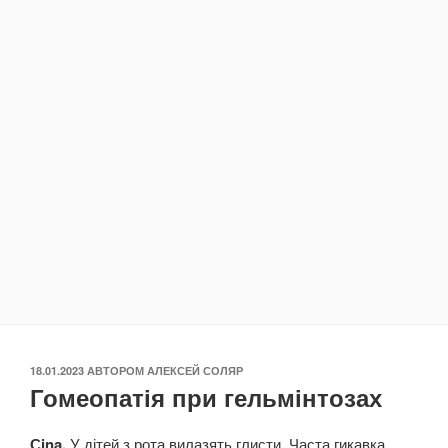
ОПУБЛІКОВАНО
18.01.2023
АВТОРОМ
АЛЕКСЕЙ СОЛЯР
Гомеопатія при гельмінтозах
Сina.
У дітей з рота вилазять глисти. Часта гикавка.