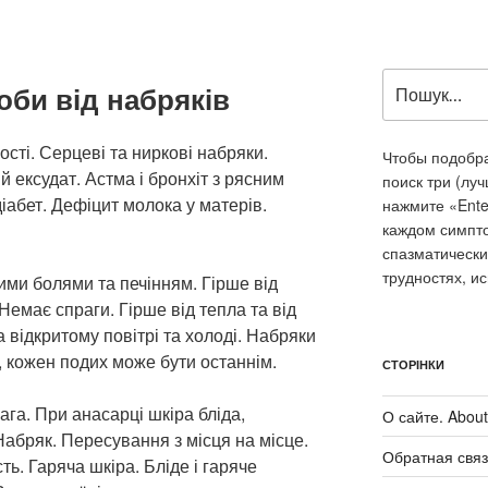
Пошук
оби від набряків
за
запитом:
сті. Серцеві та ниркові набряки.
Чтобы подобра
й ексудат. Астма і бронхіт з рясним
поиск три (лу
іабет. Дефіцит молока у матерів.
нажмите «Ente
каждом симпт
спазматически
трудностях, и
ими болями та печінням. Гірше від
Немає спраги. Гірше від тепла та від
 відкритому повітрі та холоді. Набряки
я, кожен подих може бути останнім.
СТОРІНКИ
ага. При анасарці шкіра бліда,
О сайте. About 
абряк. Пересування з місця на місце.
Обратная связ
ть. Гаряча шкіра. Бліде і гаряче