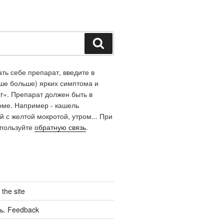
Шукати
ть себе препарат, введите в
чше больше) ярких симптома и
r». Препарат должен быть в
оме. Например - кашель
й с желтой мокротой, утром... При
спользуйте
обратную связь
.
the site
ь. Feedback