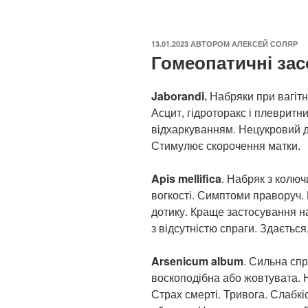
ОПУБЛІКОВАНО
13.01.2023
АВТОРОМ
АЛЕКСЕЙ СОЛЯР
Гомеопатичні зас
Jaborandi.
Набряки при вагітно
Асцит, гідроторакс і плевритни
відхаркуванням. Нецукровий д
Стимулює скорочення матки.
Apis mellifica
. Набряк з колюч
вогкості. Симптоми праворуч. 
дотику. Краще застосування на
з відсутністю спраги. Здаєтьс
Arsenicum album
. Сильна спр
воскоподібна або жовтувата. Н
Страх смерті. Тривога. Слабкіс