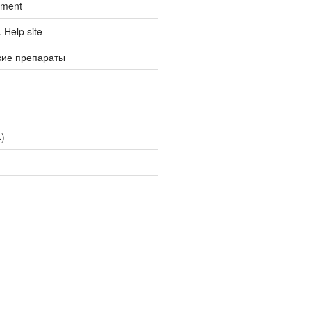
tment
Help site
кие препараты
)