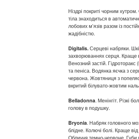
Ніздрі покриті чорним хутром.
тіла знаходиться в автоматич
лобових м’язів разом із пості
жадібністю.
Digitalis.
Серцеві набряки. Шкі
захворюваннях серця. Краще в
Венозний застій. Гідроторакс 
та пеніса. Водянка яєчка з с
червона. Жовтяниця з попеляст
вкритий білувато-жовтим нальо
Belladonna
. Менінгіт. Різкі бо
голову в подушку.
Bryonia
. Набряк головного мо
блідне. Колючі болі. Краще від
Обличчя темно-червоне. Губи п