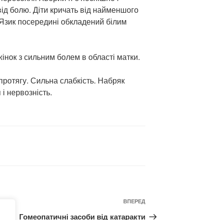
від болю. Діти кричать від найменшого
. Язик посередині обкладений білим
жінок з сильним болем в області матки.
і протягу. Сильна слабкість. Набряк
 і нервозність.
Наступний
ВПЕРЕД
запис
Гомеопатичні засоби від катаракти