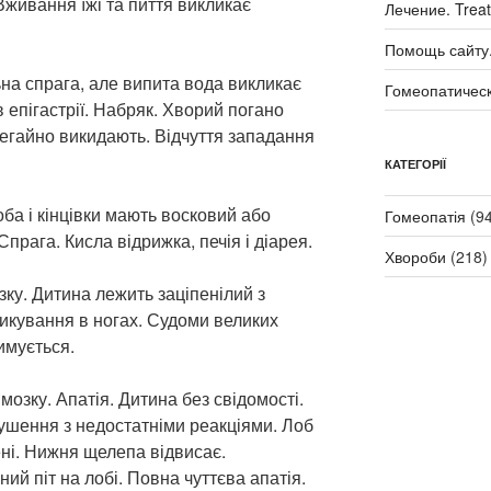
Вживання їжі та пиття викликає
Лечение. Trea
Помощь сайту. 
ьна спрага, але випита вода викликає
Гомеопатичес
 в епігастрії. Набряк. Хворий погано
негайно викидають. Відчуття западання
КАТЕГОРІЇ
оба і кінцівки мають восковий або
Гомеопатія
(94
Спрага. Кисла відрижка, печія і діарея.
Хвороби
(218)
зку. Дитина лежить заціпенілий з
икування в ногах. Судоми великих
имується.
мозку. Апатія. Дитина без свідомості.
лушення з недостатніми реакціями. Лоб
ні. Нижня щелепа відвисає.
ний піт на лобі. Повна чуттєва апатія.