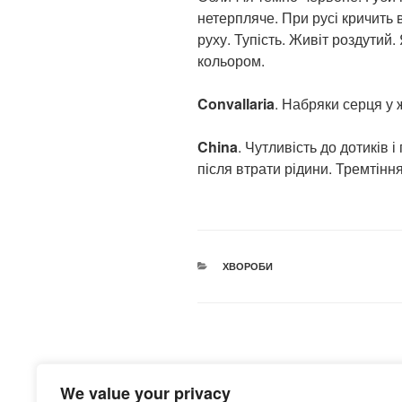
нетерпляче. При русі кричить 
руху. Тупість. Живіт роздутий
кольором.
Convallaria
. Набряки серця у 
China
. Чутливість до дотиків 
після втрати рідини. Тремтіння
КАТЕГОРІЇ
ХВОРОБИ
Навігація
Попередній
НАЗАД
записів
We value your privacy
запис:
Гомеопатія за синдромами