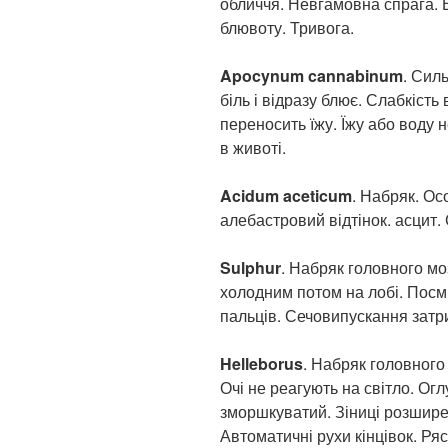
обличчя. Невгамовна спрага. 
блювоту. Тривога.
Apocynum cannabinum
. Сил
біль і відразу блює. Слабкість
переносить їжу. Їжу або воду 
в животі.
Acidum aceticum
. Набряк. Ос
алебастровий відтінок. асцит. 
Sulphur
. Набряк головного мо
холодним потом на лобі. Посм
пальців. Сечовипускання затр
Helleborus
. Набряк головного 
Очі не реагують на світло. Ог
зморшкуватий. Зіниці розшире
Автоматичні рухи кінцівок. Ряс