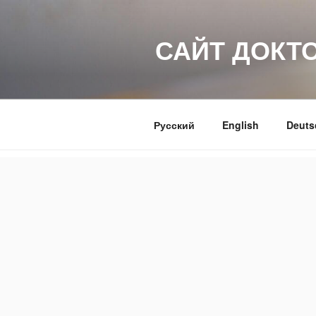
Перейти
до
САЙТ ДОКТ
вмісту
Русский
English
Deuts