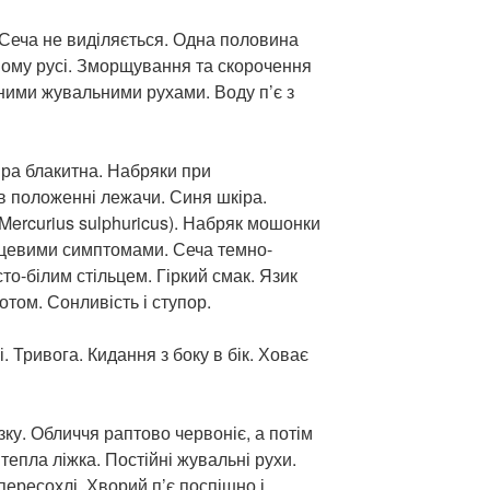
 Сеча не виділяється. Одна половина
ному русі. Зморщування та скорочення
йними жувальними рухами. Воду п’є з
ра блакитна. Набряки при
 положенні лежачи. Синя шкіра.
(Mercurius sulphuricus). Набряк мошонки
ерцевими симптомами. Сеча темно-
о-білим стільцем. Гіркий смак. Язик
том. Сонливість і ступор.
лі. Тривога. Кидання з боку в бік. Ховає
зку. Обличчя раптово червоніє, а потім
 тепла ліжка. Постійні жувальні рухи.
ересохлі. Хворий п’є поспішно і