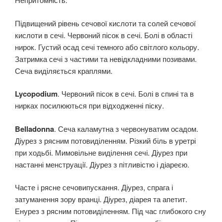
Підвищений рівень сечової кислоти та солей сечової
кислоти в сечі. Червоний пісок в сечі. Болі в області
нирок. Густий осад сечі темного або світлого кольору.
Затримка сечі з частими та невідкладними позивами.
Сеча виділяється краплями.
Lycopodium
. Червоний пісок в сечі. Болі в спині та в
нирках посилюються при відходженні піску.
Belladonna
. Сеча каламутна з червонуватим осадом.
Діурез з рясним потовиділенням. Різкий біль в уретрі
при ходьбі. Мимовільне виділення сечі. Діурез при
настанні менструації. Діурез з пітливістю і діареєю.
Часте і рясне сечовипускання. Діурез, спрага і
затуманення зору вранці. Діурез, діарея та апетит.
Енурез з рясним потовиділенням. Під час глибокого сну