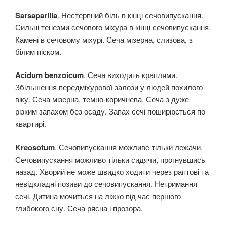
Sarsaparilla
. Нестерпний біль в кінці сечовипускання.
Сильні тенезми сечового міхура в кінці сечовипускання.
Камені в сечовому міхурі. Сеча мізерна, слизова, з
білим піском.
Acidum benzoicum
. Сеча виходить краплями.
Збільшення передміхурової залози у людей похилого
віку. Сеча мізерна, темно-коричнева. Сеча з дуже
різким запахом без осаду. Запах сечі поширюється по
квартирі.
Kreosotum
. Сечовипускання можливе тільки лежачи.
Сечовипускання можливо тільки сидячи, прогнувшись
назад. Хворий не може швидко ходити через раптові та
невідкладні позиви до сечовипускання. Нетримання
сечі. Дитина мочиться на ліжко під час першого
глибокого сну. Сеча рясна і прозора.