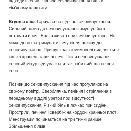
відходить сеча. Під час сечовипускання біль в
сім’яному канатику.
Bryonia alba
. Гаряча сеча під час сечовипускання.
Сильний позив до сечовипускання змушує його
вставати вночі. Болі в животі при сечовипусканні. Не
може довго затримувати сечу після позиву до
сечовипускання. При русі часто мимоволі виділяється
кілька крапель гарячої сечі. Після сечовипускання
сечовий міхур відчувається так, ніби вийшла не вся
сеча.
Позиви до сечовипускання під час прогулянок на
свіжому повітрі. Сверблячка, печіння і стрілянина в
передньому відділі уретри при відсутності
сечовипускання. Різкий біль в яєчках при сидінні.
Простріли, печіння і свербіж на кордоні крайньої плоті.
Менструація починається на три тижні раніше.
Збільшення білків.