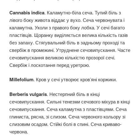
Cannabis indica
. Каламутно-біла сеча. Тупий біль з
лівого боку живота віддає у вухо. Сеча червонувата і
каламутна. Уколи з правого боку лобка. У сечі багато
пластівців. Щоранку виділяється велика кількість газів
без запаху. Стягувальний біль в задньому проході та
свербіж в промежині. Утруднене сечовипускання. Часте
сечовипускання великою кількістю прозорої сечі.
Свербіж і лоскотання перед уретрою.
Millefolium
. Кров у сечі утворює кров’яні коржики.
Berberis vulgaris
. Нестерпний біль в кінці
сечовипускання. Сильні тенезми сечового міхура в кінці
сечовипускання. Сеча каламутна з пластівцями. Сеча
глиниста, рясна, зі слизом. Сеча червоного кольору зі
слизовим осадом. Стійкі болі в спині. Сеча криваво-
червона.