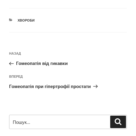
КАТЕГОРІЇ
ХВОРОБИ
Навігація
Попередній
НАЗАД
записів
запис:
Гомеопатія від гикавки
Наступний
ВПЕРЕД
запис
Гомеопатія при гіпертрофії простати
Пошук
Шукат
за
запитом: