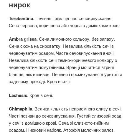
нирок
Terebentina
. Печіння і різь під час сечовипускання.
Сеча червона, коричнева або чорна з домішками крові.
Ambra grisea
. Сеча лимонного кольору, без запаху.
Сеча схожа на сироватку. Невелика кількість сечі з
червонуватим осадом. Часте сечовипускання вночі.
Невелика кількість сечі темно-коричневого кольору з
червонуватим помутнінням. Вранці мочиться втричі
більше, ніж випиває. Печіння і посмикування в уретрі та
задньому проході. Кров в сечі.
Lachesis
. Кров в сечі.
Chimaphila
. Велика кількість неприємного слизу в сечі.
Часті позиви до сечовипускання. Густий слизовий осад
у сечі з домішкою крові. Сеча зі слизисто-гнійним
осадом. Нирковий набряк. Атрофія молочних залоз.