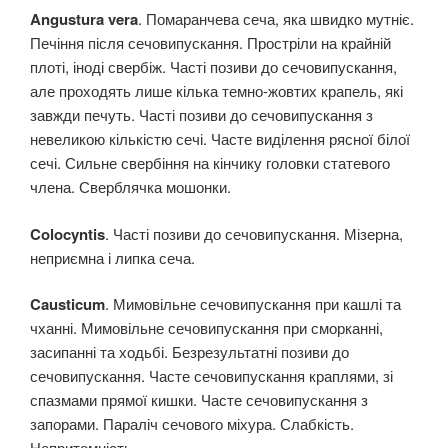
Angustura vera
. Помаранчева сеча, яка швидко мутніє.
Печіння після сечовипускання. Простріли на крайній
плоті, іноді свербіж. Часті позиви до сечовипускання,
але проходять лише кілька темно-жовтих крапель, які
завжди печуть. Часті позиви до сечовипускання з
невеликою кількістю сечі. Часте виділення рясної білої
сечі. Сильне свербіння на кінчику головки статевого
члена. Сверблячка мошонки.
Colocyntis
. Часті позиви до сечовипускання. Мізерна,
неприємна і липка сеча.
Causticum
. Мимовільне сечовипускання при кашлі та
чханні. Мимовільне сечовипускання при сморканні,
засипанні та ходьбі. Безрезультатні позиви до
сечовипускання. Часте сечовипускання краплями, зі
спазмами прямої кишки. Часте сечовипускання з
запорами. Параліч сечового міхура. Слабкість.
Непритомність.