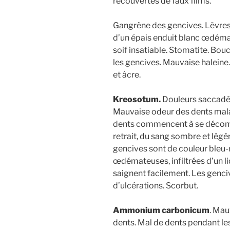
recouvertes de faux films.
Gangrène des gencives. Lèvres
d’un épais enduit blanc œdéma
soif insatiable. Stomatite. Bo
les gencives. Mauvaise haleine.
et âcre.
Kreosotum.
Douleurs saccadées
Mauvaise odeur des dents mala
dents commencent à se décompo
retrait, du sang sombre et lég
gencives sont de couleur bleu
œdémateuses, infiltrées d’un l
saignent facilement. Les genc
d’ulcérations. Scorbut.
Ammonium carbonicum
. Mau
dents. Mal de dents pendant les