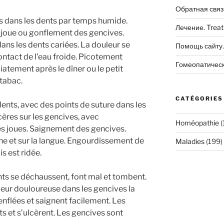
Обратная связ
 dans les dents par temps humide.
Лечение. Trea
 joue ou gonflement des gencives.
dans les dents cariées. La douleur se
Помощь сайту. 
ontact de l’eau froide. Picotement
Гомеопатичес
atement après le dîner ou le petit
tabac.
CATÉGORIES
ents, avec des points de suture dans les
cères sur les gencives, avec
Homéopathie
(
s joues. Saignement des gencives.
e et sur la langue. Engourdissement de
Maladies
(199)
s est ridée.
ts se déchaussent, font mal et tombent.
leur douloureuse dans les gencives la
 enflées et saignent facilement. Les
s et s’ulcèrent. Les gencives sont