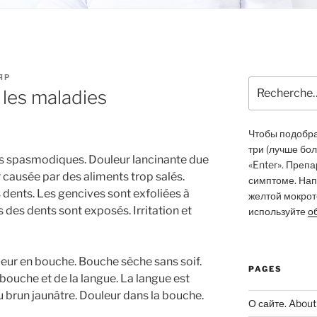
ЯР
Recherche
les maladies
pour
:
Чтобы подобрат
три (лучше бо
ts spasmodiques. Douleur lancinante due
«Enter». Преп
r causée par des aliments trop salés.
симптоме. Нап
ents. Les gencives sont exfoliées à
желтой мокрото
ts des dents sont exposés. Irritation et
используйте
о
eur en bouche. Bouche sèche sans soif.
PAGES
ouche et de la langue. La langue est
u brun jaunâtre. Douleur dans la bouche.
О сайте. About 