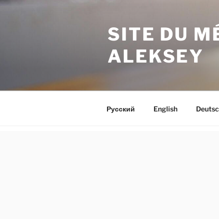
Aller
au
SITE DU 
contenu
principal
ALEKSEY
Русский
English
Deutsc