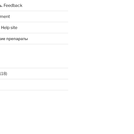
ь. Feedback
tment
Help site
кие препараты
118)