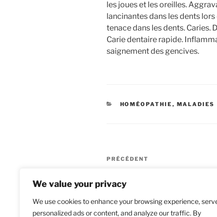
les joues et les oreilles. Aggra
lancinantes dans les dents lors
tenace dans les dents. Caries
Carie dentaire rapide. Inflamm
saignement des gencives.
CATÉGORIES
HOMÉOPATHIE
,
MALADIES
Navigation
Article
PRÉCÉDENT
de
précédent
Homéopathie pour les verrues
We value your privacy
l’article
We use cookies to enhance your browsing experience, serv
personalized ads or content, and analyze our traffic. By