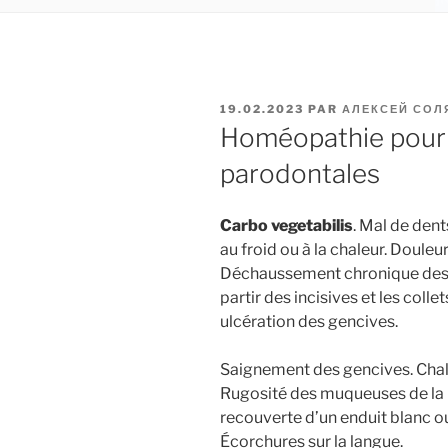
PUBLIÉ
19.02.2023
PAR
АЛЕКСЕЙ СОЛ
LE
Homéopathie pour 
parodontales
Carbo vegetabilis
. Mal de den
au froid ou à la chaleur. Douleu
Déchaussement chronique des d
partir des incisives et les colle
ulcération des gencives.
Saignement des gencives. Chal
Rugosité des muqueuses de la b
recouverte d’un enduit blanc o
Écorchures sur la langue.