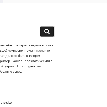
Recherche
ь себе препарат, введите в поиск
льше) ярких симптома и нажмите
арат должен быть в каждом
ример - кашель спазматический с
й, утром... При трудностях,
братную связь
.
the site