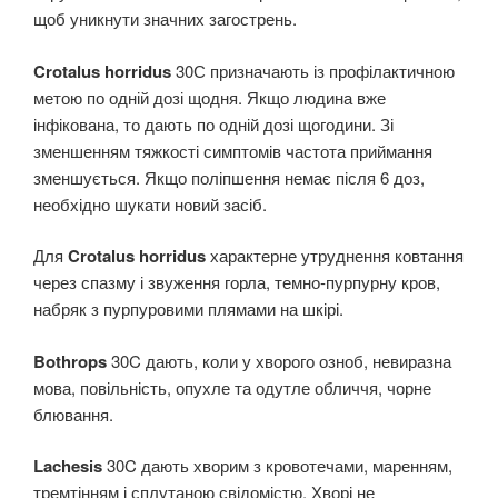
щоб уникнути значних загострень.
Crotalus horridus
30С призначають із профілактичною
метою по одній дозі щодня. Якщо людина вже
інфікована, то дають по одній дозі щогодини. Зі
зменшенням тяжкості симптомів частота приймання
зменшується. Якщо поліпшення немає після 6 доз,
необхідно шукати новий засіб.
Для
Crotalus horridus
характерне утруднення ковтання
через спазму і звуження горла, темно-пурпурну кров,
набряк з пурпуровими плямами на шкірі.
Bothrops
30C дають, коли у хворого озноб, невиразна
мова, повільність, опухле та одутле обличчя, чорне
блювання.
Lachesis
30C дають хворим з кровотечами, маренням,
тремтінням і сплутаною свідомістю. Хворі не