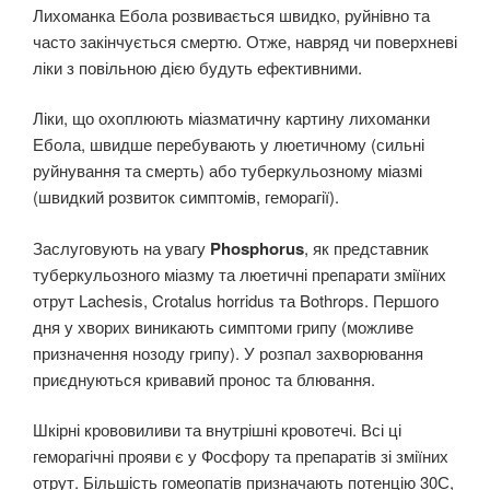
Лихоманка Ебола розвивається швидко, руйнівно та
часто закінчується смертю. Отже, навряд чи поверхневі
ліки з повільною дією будуть ефективними.
Ліки, що охоплюють міазматичну картину лихоманки
Ебола, швидше перебувають у люетичному (сильні
руйнування та смерть) або туберкульозному міазмі
(швидкий розвиток симптомів, геморагії).
Заслуговують на увагу
Phosphorus
, як представник
туберкульозного міазму та люетичні препарати зміїних
отрут Lachesis, Crotalus horridus та Bothrops. Першого
дня у хворих виникають симптоми грипу (можливе
призначення нозоду грипу). У розпал захворювання
приєднуються кривавий пронос та блювання.
Шкірні крововиливи та внутрішні кровотечі. Всі ці
геморагічні прояви є у Фосфору та препаратів зі зміїних
отрут. Більшість гомеопатів призначають потенцію 30С,