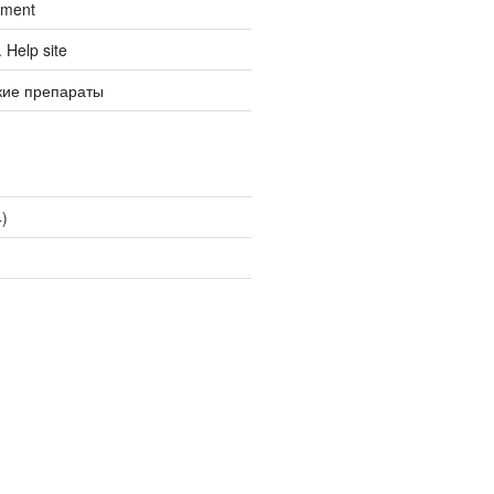
tment
Help site
кие препараты
)