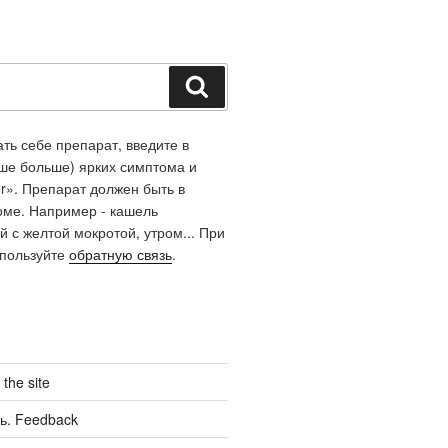
Шукати
ть себе препарат, введите в
чше больше) ярких симптома и
r». Препарат должен быть в
оме. Например - кашель
й с желтой мокротой, утром... При
спользуйте
обратную связь
.
the site
ь. Feedback