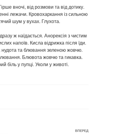
ірше вночі, від розмови та від дотику.
нні лежачи. Кровохаркання із сильною
ячий шум у вухах. Глухота.
дразу ж наїдається. Анорексія з чистим
кислих напоїв. Кисла відрижка після їди.
а нудота та блювання зеленою жовчю.
лювання. Блювота жовчю та гикавка.
ий біль у пупці. Уколи у животі.
Наступний
ВПЕРЕД