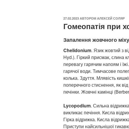
ОПУБЛІКОВАНО
27.02.2023
АВТОРОМ
АЛЕКСЕЙ СОЛЯР
Гомеопатія при х
Запалення жовчного міх
Chelidonium
. Язик жовтий з ві
Hyd.). Гіркий присмак, слина к
перевагу гарячим напоям і їж
гарячої води. Тимчасове поле
колька. Здуття. Млявість кишкі
поперечного стиснення, як від
печінки. Жовчні камінці (Berberi
Lycopodium
. Сильна відрижка
викликає печіння. Кисла відриж
Гірка відрижка. Кисла відрижка
Приступи найсильнішої гикавки