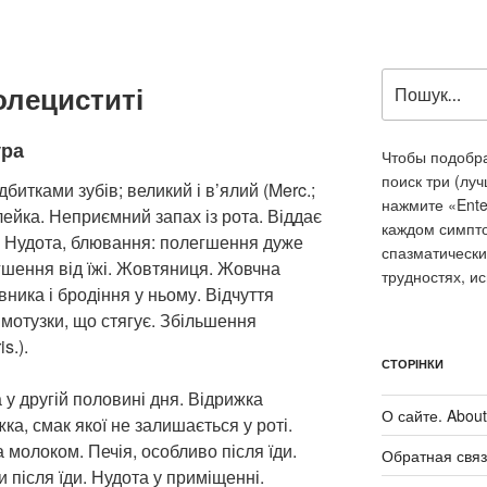
Пошук
олециститі
за
запитом:
ура
Чтобы подобра
поиск три (лу
дбитками зубів; великий і в’ялий (Merc.;
нажмите «Ente
лейка. Неприємний запах із рота. Віддає
каждом симпт
і. Нудота, блювання: полегшення дуже
спазматически
гшення від їжі. Жовтяниця. Жовчна
трудностях, и
вника і бродіння у ньому. Відчуття
 мотузки, що стягує. Збільшення
s.).
СТОРІНКИ
 у другій половині дня. Відрижка
О сайте. About 
ка, смак якої не залишається у роті.
 молоком. Печія, особливо після їди.
Обратная связ
 після їди. Нудота у приміщенні.