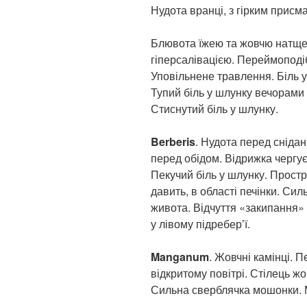
Нудота вранці, з гірким присма
Блювота їжею та жовчю натще 
гіперсалівацією. Переймоподіб
Уповільнене травлення. Біль у
Тупий біль у шлунку вечорами 
Стиснутий біль у шлунку.
Berberis
. Нудота перед сніда
перед обідом. Відрижка чергує
Пекучий біль у шлунку. Прострі
давить, в області печінки. Сил
живота. Відчуття «закипання» у
у лівому підребер’ї.
Manganum
. Жовчні камінці. 
відкритому повітрі. Стілець ж
Сильна сверблячка мошонки. Ме