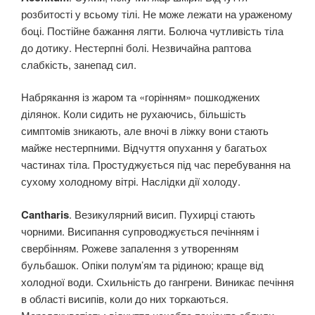
розбитості у всьому тілі. Не може лежати на ураженому
боці. Постійне бажання лягти. Болюча чутливість тіла
до дотику. Нестерпні болі. Незвичайна раптова
слабкість, занепад сил.
Набрякання із жаром та «горінням» пошкоджених
ділянок. Коли сидить не рухаючись, більшість
симптомів зникають, але вночі в ліжку вони стають
майже нестерпними. Відчуття опухання у багатьох
частинах тіла. Простуджується під час перебування на
сухому холодному вітрі. Наслідки дії холоду.
Cantharis
. Везикулярний висип. Пухирці стають
чорними. Висипання супроводжується печінням і
свербінням. Рожеве запалення з утворенням
бульбашок. Опіки полум’ям та рідиною; краще від
холодної води. Схильність до гангрени. Виникає печіння
в області висипів, коли до них торкаються.