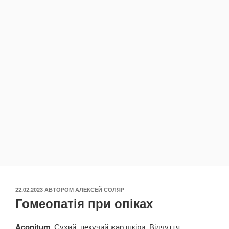
ОПУБЛІКОВАНО
22.02.2023
АВТОРОМ
АЛЕКСЕЙ СОЛЯР
Гомеопатія при опіках
Aconitum
. Сухий, пекучий жар шкіри. Відчуття