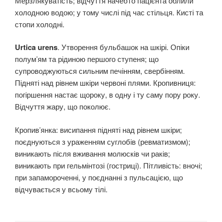
Мерзлякуватість; відчуття начебто пацієнта облили
холодною водою; у тому числі під час стільця. Кисті та
стопи холодні.
Urtica urens
. Утворення бульбашок на шкірі. Опіки
полум’ям та рідиною першого ступеня; що
супроводжуються сильним печінням, свербінням.
Підняті над рівнем шкіри червоні плями. Кропивниця:
погіршення настає щороку, в одну і ту саму пору року.
Відчуття жару, що поколює.
Кропив’янка: висипання підняті над рівнем шкіри;
поєднуються з ураженням суглобів (ревматизмом);
виникають після вживання молюсків чи раків;
виникають при гельмінтозі (гостриці). Пітливість: вночі;
при запамороченні, у поєднанні з пульсацією, що
відчувається у всьому тілі.