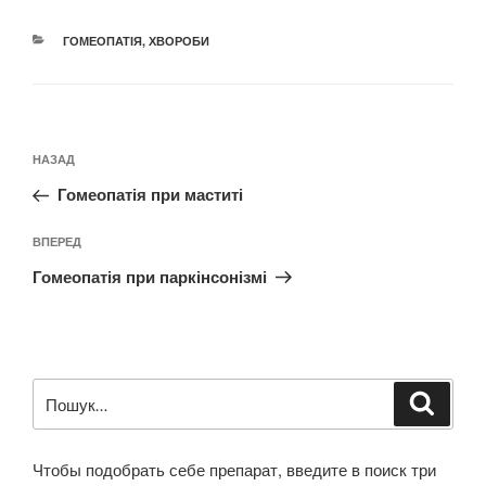
КАТЕГОРІЇ
ГОМЕОПАТІЯ
,
ХВОРОБИ
Навігація
Попередній
НАЗАД
записів
запис:
Гомеопатія при маститі
Наступний
ВПЕРЕД
запис
Гомеопатія при паркінсонізмі
Пошук
Шукат
за
запитом:
Чтобы подобрать себе препарат, введите в поиск три