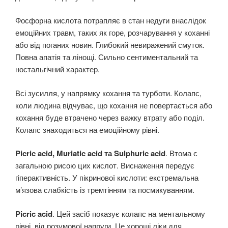
Фосфорна кислота потрапляє в стан недуги внаслідок
емоційних травм, таких як горе, розчарування у коханні
або від поганих новин. Глибокий невиражений смуток.
Повна апатія та лінощі. Сильно сентиментальний та
ностальгічний характер.
Всі зусилля, у напрямку кохання та турботи. Колапс,
коли людина відчуває, що кохання не повертається або
кохання буде втрачено через важку втрату або поділ.
Колапс знаходиться на емоційному рівні.
Picric acid, Muriatic acid та Sulphuric acid
. Втома є
загальною рисою цих кислот. Виснаження передує
гіперактивність. У пікринової кислоти: екстремальна
м’язова слабкість із тремтінням та посмикуванням.
Picric acid
. Цей засіб показує колапс на ментальному
рівні, від розумової напруги. Це хороші ліки для