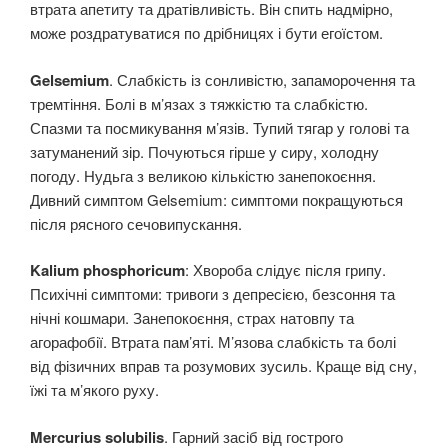
втрата апетиту та дратівливість. Він спить надмірно,
може роздратуватися по дрібницях і бути егоїстом.
Gelsemium
. Слабкість із сонливістю, запаморочення та
тремтіння. Болі в м’язах з тяжкістю та слабкістю.
Спазми та посмикування м’язів. Тупий тягар у голові та
затуманений зір. Почуються гірше у сиру, холодну
погоду. Нудьга з великою кількістю занепокоєння.
Дивний симптом Gelsemium: симптоми покращуються
після рясного сечовипускання.
Kalium phosphoricum
: Хвороба слідує після грипу.
Психічні симптоми: тривоги з депресією, безсоння та
нічні кошмари. Занепокоєння, страх натовпу та
агорафобії. Втрата пам’яті. М’язова слабкість та болі
від фізичних вправ та розумових зусиль. Краще від сну,
їжі та м’якого руху.
Mercurius solubilis
. Гарний засіб від гострого