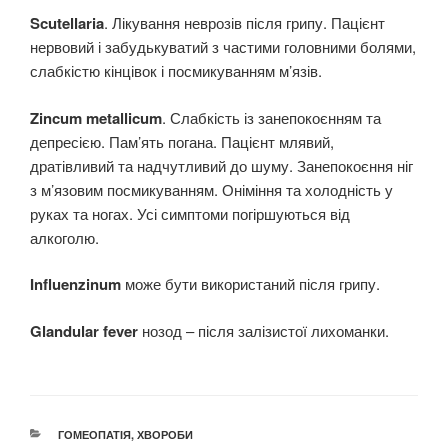
Scutellaria
. Лікування неврозів після грипу. Пацієнт
нервовий і забудькуватий з частими головними болями,
слабкістю кінцівок і посмикуванням м’язів.
Zincum metallicum
. Слабкість із занепокоєнням та
депресією. Пам’ять погана. Пацієнт млявий,
дратівливий та надчутливий до шуму. Занепокоєння ніг
з м’язовим посмикуванням. Оніміння та холодність у
руках та ногах. Усі симптоми погіршуються від
алкоголю.
Influenzinum
може бути використаний після грипу.
Glandular fever
нозод – після залізистої лихоманки.
КАТЕГОРІЇ
ГОМЕОПАТІЯ
,
ХВОРОБИ