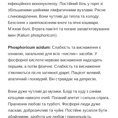
інфекційного мононуклеозу. Постійний біль у горлі зі
збільшеними шийними лімфатичними вузлами. Рясне
слиновиділення. Вони чутливі до тепла та холоду.
Безсоння з занепокоєнням вночі та нічні кошмари.
М’язові болі. Втрата пам’яті та погане запам’ятовування
імен (Kalium phosphoricum).
Phosphoricum acidum:
Слабкість та виснаження є
ознакою, загальною для всіх «кислих» засобів. У
фосфорної кислоти нервове виснаження надходить
першим, а потім фізичне. Слабкість та виснаження
з’являються після затяжної діареї. Пацієнт млявий,
апатичний і похмурий. Він страждає на депресію.
Вони дуже чутливі до музики. Бліді та худі з синіми
кільцями навколо очей. Поганий апетит і сильна спрага.
Прагнення любові та турботі. Фосфорні люди дуже
ласкаві, доброзичливі та чуйні. Постійне зусилля бути
дбайливим, здобути цю любов і прихильність.