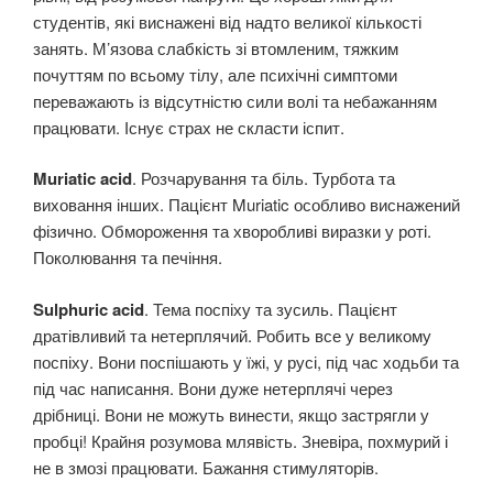
студентів, які виснажені від надто великої кількості
занять. М’язова слабкість зі втомленим, тяжким
почуттям по всьому тілу, але психічні симптоми
переважають із відсутністю сили волі та небажанням
працювати. Існує страх не скласти іспит.
Muriatic acid
. Розчарування та біль. Турбота та
виховання інших. Пацієнт Muriatic особливо виснажений
фізично. Обмороження та хворобливі виразки у роті.
Поколювання та печіння.
Sulphuric acid
. Тема поспіху та зусиль. Пацієнт
дратівливий та нетерплячий. Робить все у великому
поспіху. Вони поспішають у їжі, у русі, під час ходьби та
під час написання. Вони дуже нетерплячі через
дрібниці. Вони не можуть винести, якщо застрягли у
пробці! Крайня розумова млявість. Зневіра, похмурий і
не в змозі працювати. Бажання стимуляторів.