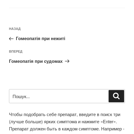
Навігація
Попередній
НАЗАД
записів
запис:
Гомеопатія при нежиті
Наступний
ВПЕРЕД
запис
Гомеопатія при судомах
Пошук
Шукат
за
запитом:
Чтобы подобрать себе препарат, введите в поиск три
(лучше больше) ярких симптома и нажмите «Enter».
Препарат должен быть в каждом симптоме. Например -