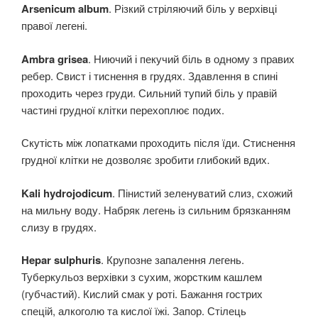
Arsenicum album
. Різкий стріляючий біль у верхівці
правої легені.
Ambra grisea
. Ниючий і пекучий біль в одному з правих
ребер. Свист і тиснення в грудях. Здавлення в спині
проходить через груди. Сильний тупий біль у правій
частині грудної клітки перехоплює подих.
Скутість між лопатками проходить після їди. Стиснення
грудної клітки не дозволяє зробити глибокий вдих.
Kali hydrojodicum
. Пінистий зеленуватий слиз, схожий
на мильну воду. Набряк легень із сильним брязканням
слизу в грудях.
Hepar sulphuris
. Крупозне запалення легень.
Туберкульоз верхівки з сухим, жорстким кашлем
(губчастий). Кислий смак у роті. Бажання гострих
спецій, алкоголю та кислої їжі. Запор. Стілець