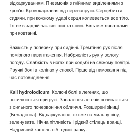
відхаркуванням. Пневмонія з гнійними виділеннями з
кров’ю. Кровохаркання від перенапруги. Серцебиття
сидячи, при кожному ударі серця коливається все тіло.
Тягне в задній частині шиї та спині. Біль між лопатками
при ковтанні.
Важкість у попереку при сидінні. Тремтіння рук після
помірного навантаження. Набряклість рук у вологу
погоду. Слабкість в ногах при ходьбі на свіжому повітрі.
Рвучкі болі в колінах у спокої. Гірше від намокання під
час потовиділення.
Kali hydroiodicum
. Колючі болі в легенях, що
посилюються при русі. Запалення легенів починається
з сильного почервоніння обличчя. Розширені зіниці
(Беладонна). Відхаркування, схоже на мильну піну,
зеленувате. Нічна пітливість і рідкий стілець вранці.
Надривний кашель о 5 годині ранку.