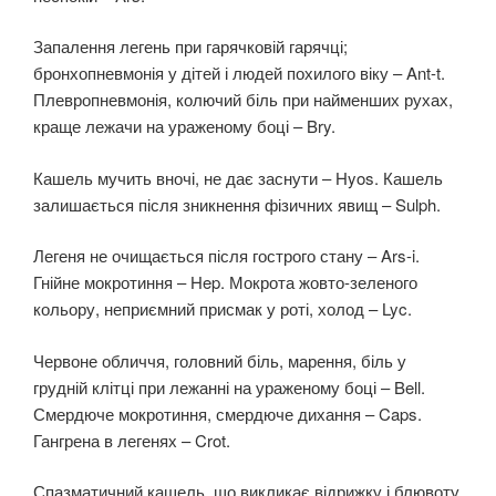
Запалення легень при гарячковій гарячці;
бронхопневмонія у дітей і людей похилого віку – Ant-t.
Плевропневмонія, колючий біль при найменших рухах,
краще лежачи на ураженому боці – Bry.
Кашель мучить вночі, не дає заснути – Hyos. Кашель
залишається після зникнення фізичних явищ – Sulph.
Легеня не очищається після гострого стану – Ars-i.
Гнійне мокротиння – Hep. Мокрота жовто-зеленого
кольору, неприємний присмак у роті, холод – Lyc.
Червоне обличчя, головний біль, марення, біль у
грудній клітці при лежанні на ураженому боці – Bell.
Смердюче мокротиння, смердюче дихання – Caps.
Гангрена в легенях – Crot.
Спазматичний кашель, що викликає відрижку і блювоту