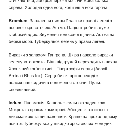
стискаються, або розширюються. Ниркова колька
справа. Холодна одна нога, коли інша нога гаряча.
Bromium
. Запалення нижньої частки правої легені з
носовою кровотечею. Астма. Пацієнт робить дуже
глибокий вдих. Звуження голосової щілини. Астма на
березі моря. Туберкульоз легень у правій легені.
Виразки з запахом. Гангрена. Шкіра навколо виразки
зеленувато-жовта. Біль від грудей переходить в пахву.
Хронічний кон’юнктивіт. Гіпертрофія серця (Aconit.
Arnica і Rhus tox). Серцебиття при переході з
положення сидячи в положення стоячи. Пульс
сповільнений.
Iodum
. Пневмонія. Кашель з сильною задишкою.
Мокрота з прожилками крові. Абсцес із гектичною
лихоманкою та виснаженням. Краще на прохолодному
повітрі. Туберкульоз у швидко зростаючих молодих