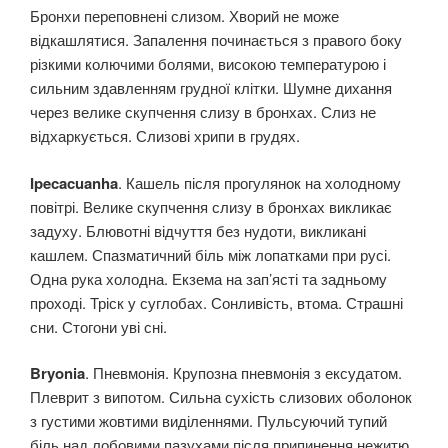
Бронхи переповнені слизом. Хворий не може
відкашлятися. Запалення починається з правого боку
різкими колючими болями, високою температурою і
сильним здавленням грудної клітки. Шумне дихання
через велике скупчення слизу в бронхах. Слиз не
відхаркується. Слизові хрипи в грудях.
Ipecacuanha
. Кашель після прогулянок на холодному
повітрі. Велике скупчення слизу в бронхах викликає
задуху. Блювотні відчуття без нудоти, викликані
кашлем. Спазматичний біль між лопатками при русі.
Одна рука холодна. Екзема на зап’ясті та задньому
проході. Тріск у суглобах. Сонливість, втома. Страшні
сни. Стогони уві сні.
Bryonia
. Пневмонія. Крупозна пневмонія з ексудатом.
Плеврит з випотом. Сильна сухість слизових оболонок
з густими жовтими виділеннями. Пульсуючий тупий
біль над лобовими пазухами після припинення нежитю