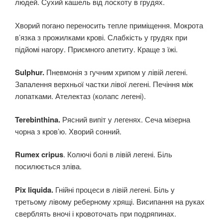
людей. Сухий кашель від лоскоту в грудях.
Хворий погано переносить тепле приміщення. Мокрота
в’язка з прожилками крові. Слабкість у грудях при
підйомі нагору. Приємного апетиту. Краще з їжі.
Sulphur.
Пневмонія з гучним хрипом у лівій легені.
Запалення верхньої частки лівої легені. Печіння між
лопатками. Ателектаз (колапс легені).
Terebinthina.
Рясний випіт у легенях. Сеча мізерна
чорна з кров’ю. Хворий сонний.
Rumex cripus
. Колючі болі в лівій легені. Біль
посилюється зліва.
Pix liquida.
Гнійні процеси в лівій легені. Біль у
третьому лівому реберному хрящі. Висипання на руках
сверблять вночі і кровоточать при подряпинах.