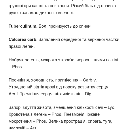
грудині при кашлі та позіхання. Різкий біль під правою
рукою заважає диханню ввечері.
Tuberculinum.
Болі пронизують до спини.
Calcarea carb
. Запалення середньої та верхньої частки
правої легені.
Набряк легенів, мокрота з кров’ю, червоні плями на тілі
– Phos.
Посиніння, холодність, пригнічення – Carb-v.
Утруднений відтік крові від пороку розвитку серця –
Ars-i. Тремтіння серця, пітливість ніг – Dig.
Запор, здуття живота, зменшення кількості сечі – Lyc.
Кровотеча з легень – Phos. Пневмонія, іржаве
мокротиння – Phos. Велика прострація, спрага, туга,
неспокій – Ars.