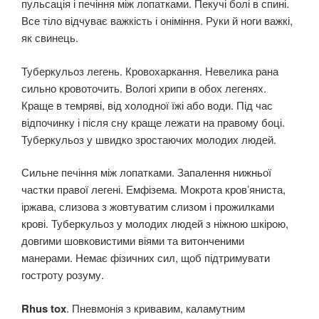
пульсація і печіння між лопатками. Пекучі болі в спині.
Все тіло відчуває важкість і оніміння. Руки й ноги важкі,
як свинець.
Туберкульоз легень. Кровохаркання. Невелика рана
сильно кровоточить. Вологі хрипи в обох легенях.
Краще в темряві, від холодної їжі або води. Під час
відпочинку і після сну краще лежати на правому боці.
Туберкульоз у швидко зростаючих молодих людей.
Сильне печіння між лопатками. Запалення нижньої
частки правої легені. Емфізема. Мокрота кров’яниста,
іржава, слизова з жовтуватим слизом і прожилками
крові. Туберкульоз у молодих людей з ніжною шкірою,
довгими шовковистими віями та витонченими
манерами. Немає фізичних сил, щоб підтримувати
гостроту розуму.
Rhus tox
. Пневмонія з кривавим, каламутним