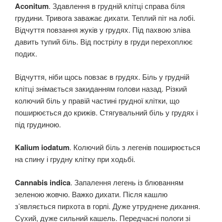
Aconitum
. Здавлення в грудній клітці справа біля
грудини. Тривога заважає дихати. Теплий піт на лобі.
Відчуття повзання жуків у грудях. Під пахвою зліва
давить тупий біль. Від пострілу в груди перехоплює
подих.
Відчуття, ніби щось повзає в грудях. Біль у грудній
клітці знімається закиданням голови назад. Різкий
колючий біль у правій частині грудної клітки, що
поширюється до крижів. Стягувальний біль у грудях і
під грудиною.
Kalium iodatum
. Колючий біль з легенів поширюється
на спину і грудну клітку при ходьбі.
Cannabis indica
. Запалення легень із блюванням
зеленою жовчю. Важко дихати. Після кашлю
з’являється пирхота в горлі. Дуже утруднене дихання.
Сухий, дуже сильний кашель. Передчасні пологи зі