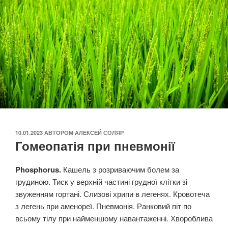
ОПУБЛІКОВАНО
10.01.2023
АВТОРОМ
АЛЕКСЕЙ СОЛЯР
Гомеопатія при пневмонії
Phosphorus.
Кашель з розриваючим болем за
грудиною. Тиск у верхній частині грудної клітки зі
звуженням гортані. Слизові хрипи в легенях. Кровотеча
з легень при аменореї. Пневмонія. Ранковий піт по
всьому тілу при найменшому навантаженні. Хвороблива