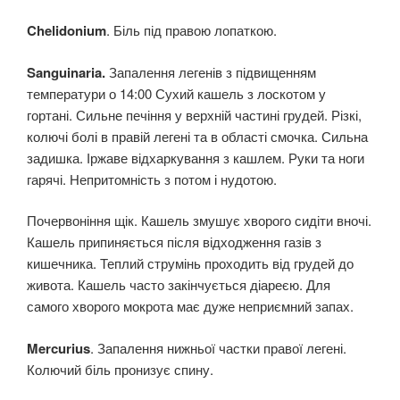
Chelidonium
. Біль під правою лопаткою.
Sanguinaria.
Запалення легенів з підвищенням
температури о 14:00 Сухий кашель з лоскотом у
гортані. Сильне печіння у верхній частині грудей. Різкі,
колючі болі в правій легені та в області смочка. Сильна
задишка. Іржаве відхаркування з кашлем. Руки та ноги
гарячі. Непритомність з потом і нудотою.
Почервоніння щік. Кашель змушує хворого сидіти вночі.
Кашель припиняється після відходження газів з
кишечника. Теплий струмінь проходить від грудей до
живота. Кашель часто закінчується діареєю. Для
самого хворого мокрота має дуже неприємний запах.
Mercurius
. Запалення нижньої частки правої легені.
Колючий біль пронизує спину.