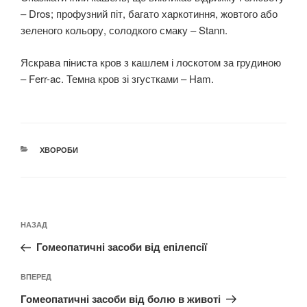
– Dros; профузний піт, багато харкотиння, жовтого або
зеленого кольору, солодкого смаку – Stann.
Яскрава піниста кров з кашлем і лоскотом за грудиною
– Ferr-ac. Темна кров зі згустками – Ham.
КАТЕГОРІЇ
ХВОРОБИ
Навігація
Попередній
НАЗАД
записів
запис:
Гомеопатичні засоби від епілепсії
Наступний
ВПЕРЕД
запис
Гомеопатичні засоби від болю в животі