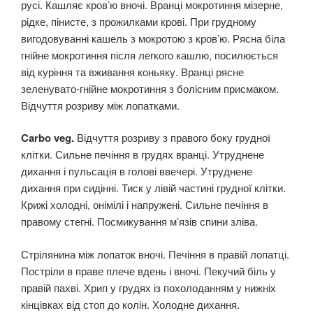
русі. Кашляє кров’ю вночі. Вранці мокротиння мізерне,
рідке, пінисте, з прожилками крові. При грудному
вигодовуванні кашель з мокротою з кров’ю. Рясна біла
гнійне мокротиння після легкого кашлю, посилюється
від куріння та вживання коньяку. Вранці рясне
зеленувато-гнійне мокротиння з болісним присмаком.
Відчуття розриву між лопатками.
Carbo veg.
Відчуття розриву з правого боку грудної
клітки. Сильне печіння в грудях вранці. Утруднене
дихання і пульсація в голові ввечері. Утруднене
дихання при сидінні. Тиск у лівій частині грудної клітки.
Крижі холодні, онімілі і напружені. Сильне печіння в
правому стегні. Посмикування м’язів спини зліва.
Стрілянина між лопаток вночі. Печіння в правій лопатці.
Постріли в праве плече вдень і вночі. Пекучий біль у
правій пахві. Хрип у грудях із похолоданням у нижніх
кінцівках від стоп до колін. Холодне дихання.