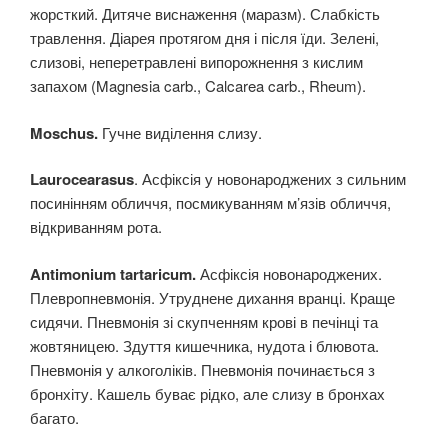
жорсткий. Дитяче виснаження (маразм). Слабкість
травлення. Діарея протягом дня і після їди. Зелені,
слизові, неперетравлені випорожнення з кислим
запахом (Magnesia carb., Calcarea carb., Rheum).
Moschus.
Гучне виділення слизу.
Laurocearasus
. Асфіксія у новонароджених з сильним
посинінням обличчя, посмикуванням м’язів обличчя,
відкриванням рота.
Antimonium tartaricum.
Асфіксія новонароджених.
Плевропневмонія. Утруднене дихання вранці. Краще
сидячи. Пневмонія зі скупченням крові в печінці та
жовтяницею. Здуття кишечника, нудота і блювота.
Пневмонія у алкоголіків. Пневмонія починається з
бронхіту. Кашель буває рідко, але слизу в бронхах
багато.