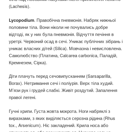
(Lachesis).
Lycopodium
. Правобічна пневмонія. Набряк нижньої
половини тіла. Вони ніколи не почувались добре
відтоді, як у них була пневмонія. Відчуття печіння в
уретрі. Червоний осад в сечі. Уникає публічних зібрань і
уникає власних дітей (Silica). Мовчазна і невисловлена.
Самолюбство (Платина, Calcarea carbonica, Паладій,
Кремнезем, Сірка).
Діти плачуть перед сечовипусканням (Sarsaparilla,
Borax). Нетримання сечі і поліурія. Верх тіла худий.
М’язи рук і грудей слабкі. Живіт роздутий. Запалення
правої легені.
Гучні хрипи. Густа жовта мокрота. Ноги набряклі з
виразками, з яких виділяється серозна рідина (Rhus
tox., Arsenicum). Ніс закладений. Крила носа або