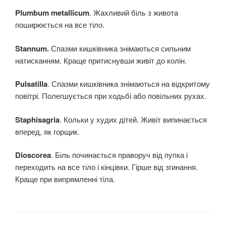
Plumbum metallicum
. Жахливий біль з живота
поширюється на все тіло.
Stannum.
Спазми кишківника знімаються сильним
натисканням. Краще притиснувши живіт до колін.
Pulsatilla
. Спазми кишківника знімаються на відкритому
повітрі. Полегшується при ходьбі або повільних рухах.
Staphisagria
. Кольки у худих дітей. Живіт випинається
вперед, як горщик.
Dioscorea
. Біль починається праворуч від пупка і
переходить на все тіло і кінцівки. Гірше від згинання.
Краще при випрямленні тіла.