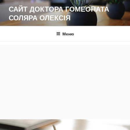
Перейти
САЙТ ДОКТОРА ГОМЕОПАТА
до
СОЛЯРА ОЛЕКСІЯ
вмісту
Меню