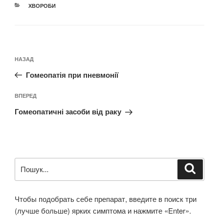
КАТЕГОРІЇ
ХВОРОБИ
Навігація
Попередній
НАЗАД
записів
запис:
Гомеопатія при пневмонії
Наступний
ВПЕРЕД
запис
Гомеопатичні засоби від раку
Пошук
Шукат
за
запитом:
Чтобы подобрать себе препарат, введите в поиск три
(лучше больше) ярких симптома и нажмите «Enter».