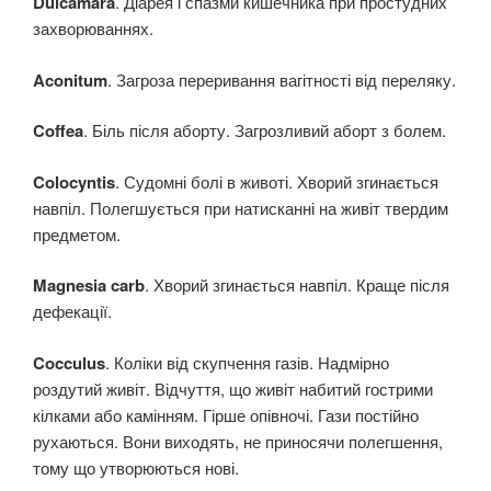
Dulcamara
. Діарея і спазми кишечника при простудних
захворюваннях.
Aconitum
. Загроза переривання вагітності від переляку.
Coffea
. Біль після аборту. Загрозливий аборт з болем.
Colocyntis
. Судомні болі в животі. Хворий згинається
навпіл. Полегшується при натисканні на живіт твердим
предметом.
Magnesia carb
. Хворий згинається навпіл. Краще після
дефекації.
Cocculus
. Коліки від скупчення газів. Надмірно
роздутий живіт. Відчуття, що живіт набитий гострими
кілками або камінням. Гірше опівночі. Гази постійно
рухаються. Вони виходять, не приносячи полегшення,
тому що утворюються нові.