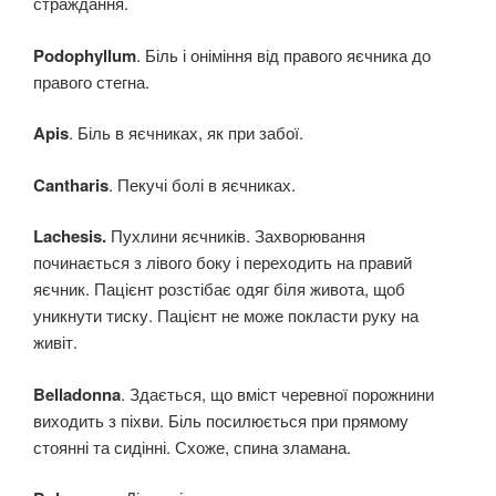
страждання.
Podophyllum
. Біль і оніміння від правого яєчника до
правого стегна.
Apis
. Біль в яєчниках, як при забої.
Cantharis
. Пекучі болі в яєчниках.
Lachesis.
Пухлини яєчників. Захворювання
починається з лівого боку і переходить на правий
яєчник. Пацієнт розстібає одяг біля живота, щоб
уникнути тиску. Пацієнт не може покласти руку на
живіт.
Belladonna
. Здається, що вміст черевної порожнини
виходить з піхви. Біль посилюється при прямому
стоянні та сидінні. Схоже, спина зламана.