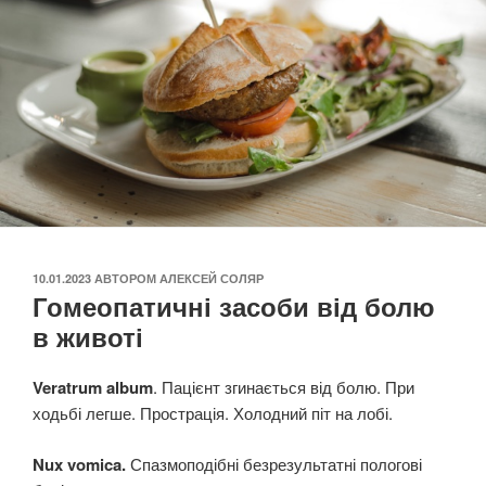
ОПУБЛІКОВАНО
10.01.2023
АВТОРОМ
АЛЕКСЕЙ СОЛЯР
Гомеопатичні засоби від болю
в животі
Veratrum album
. Пацієнт згинається від болю. При
ходьбі легше. Прострація. Холодний піт на лобі.
Nux vomica.
Спазмоподібні безрезультатні пологові