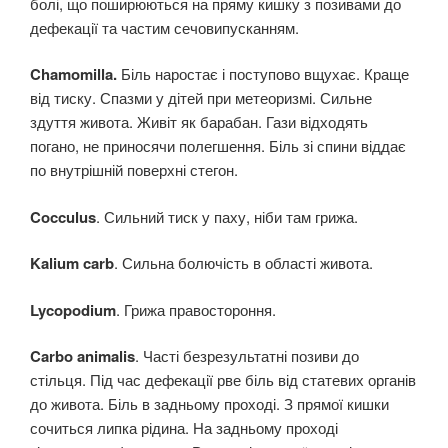
болі, що поширюються на пряму кишку з позивами до
дефекації та частим сечовипусканням.
Chamomilla.
Біль наростає і поступово вщухає. Краще
від тиску. Спазми у дітей при метеоризмі. Сильне
здуття живота. Живіт як барабан. Гази відходять
погано, не приносячи полегшення. Біль зі спини віддає
по внутрішній поверхні стегон.
Cocculus
. Сильний тиск у паху, ніби там грижа.
Kalium carb
. Сильна болючість в області живота.
Lycopodium
. Грижа правостороння.
Carbo animalis
. Часті безрезультатні позиви до
стільця. Під час дефекації рве біль від статевих органів
до живота. Біль в задньому проході. З прямої кишки
сочиться липка рідина. На задньому проході