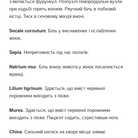
з’являється фурункул. Розпухлі гемороїдальні вузли
при ходьбі горять вогнем. Рвучкий біль в лобковій
кістці. Тиск в сечовому міхурі вночі.
Secale cornutum
. Біль у виснажених і ослаблених
жінок.
Sepia
. Непритомність під час пологів.
Natrium mur
. Біль внизу живота у жінок посилюється
вранці.
Lilium tigrinum
. Здається, що вміст черевної
порожнини виходить з піхви.
Murex
. Здається, що вміст черевної порожнини
виходить з піхви. Пацієнт сидить, схрестивши ноги.
China
. Сильний натиск на хворе місце знімає