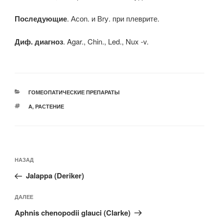
Последующие
. Асоn. и Вrу. при плеврите.
Диф. диагноз
. Agar., Chin., Led., Nux -v.
РУБРИКИ
ГОМЕОПАТИЧЕСКИЕ ПРЕПАРАТЫ
МЕТКИ
A
,
РАСТЕНИЕ
Навигация
Предыдущая
НАЗАД
по
запись:
записям
Jalappa (Deriker)
Следующая
ДАЛЕЕ
запись
Aphnis chenopodii glauci (Clarke)