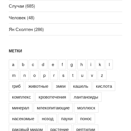
Случаи
(685)
Человек
(48)
Ян Схолтен
(286)
МЕТКИ
a
b
c
d
e
f
g
h
i
k
l
m
n
o
p
r
s
t
u
v
z
гриб
животные
змеи
кашель
кислота
комплекс
кровотечения
лантаноиды
минерал
млекопитающие
моллюск
насекомые
нозод
пауки
понос
раковый миазм
растение
рептилии