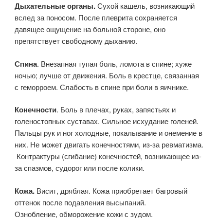
Дыхательные органы.
Сухой кашель, возникающий
вслед за поносом. После плеврита сохраняется
давящее ощущение на больной стороне, оно
препятствует свободному дыханию.
Спина
. Внезапная тупая боль, ломота в спине; хуже
ночью; лучше от движения. Боль в крестце, связанная
с геморроем. Слабость в спине при боли в яичнике.
Конечности
. Боль в плечах, руках, запястьях и
голеностопных суставах. Сильное исхудание голеней.
Пальцы рук и ног холодные, покалывание и онемение в
них. Не может двигать конечностями, из-за ревматизма.
Контрактуры (сгибание) конечностей, возникающее из-
за спазмов, судорог или после колики.
Кожа.
Висит, дряблая. Кожа приобретает багровый
оттенок после подавления высыпаний.
Ознобление, обморожение кожи с зудом.