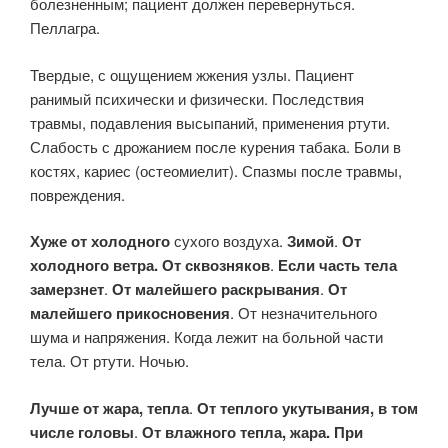
болезненным; пациент должен перевернуться.
Пеллагра.
Твердые, с ощущением жжения узлы. Пациент
ранимый психически и физически. Последствия
травмы, подавления высыпаний, применения ртути.
Слабость с дрожанием после курения табака. Боли в
костях, кариес (остеомиелит). Спазмы после травмы,
повреждения.
Хуже
от холодного
сухого воздуха.
Зимой
.
От
холодного ветра.
От сквозняков
.
Если часть тела
замерзнет
.
От малейшего раскрывания
.
От
малейшего прикосновения
. От незначительного
шума и напряжения. Когда лежит на больной части
тела. От ртути. Ночью.
Лучше
от жара, тепла
.
От теплого укутывания, в том
числе головы
.
От влажного тепла, жара. При