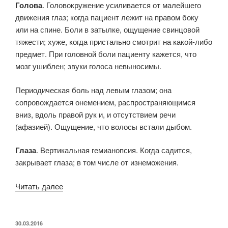
Голова
. Головокружение усиливается от малейшего
движения глаз; когда пациент лежит на правом боку
или на спине. Боли в затылке, ощущение свинцовой
тяжести; хуже, когда пристально смотрит на какой-либо
предмет. При головной боли пациенту кажется, что
мозг ушиблен; звуки голоса невыносимы.
Периодическая боль над левым глазом; она
сопровождается онемением, распространяющимся
вниз, вдоль правой рук и, и отсутствием речи
(афазией). Ощущение, что волосы встали дыбом.
Глаза
. Вертикальная гемианопсия. Когда садится,
закрывает глаза; в том числе от изнеможения.
«Muriatic
Читать далее
acid
(Phatak)»
ОПУБЛИКОВАНО
30.03.2016