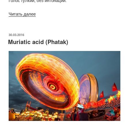
Голос гулкий, без интонаций.
«Drosera
Читать далее
(Phatak)»
ОПУБЛИКОВАНО
30.03.2016
Muriatic acid (Phatak)