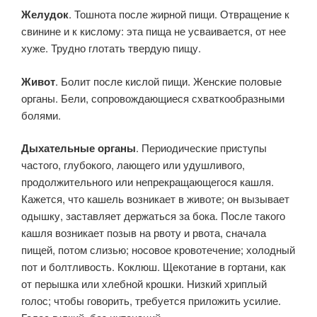
Желудок
. Тошнота после жирной пищи. Отвращение к
свинине и к кислому: эта пища не усваивается, от нее
хуже. Трудно глотать твердую пищу.
Живот
. Болит после кислой пищи. Женские половые
органы. Бели, сопровождающиеся схваткообразными
болями.
Дыхательные органы
. Периодические приступы
частого, глубокого, лающего или удушливого,
продолжительного или непрекращающегося кашля.
Кажется, что кашель возникает в животе; он вызывает
одышку, заставляет держаться за бока. После такого
кашля возникает позыв на рвоту и рвота, сначала
пищей, потом слизью; носовое кровотечение; холодный
пот и болтливость. Коклюш. Щекотание в гортани, как
от перышка или хлебной крошки. Низкий хриплый
голос; чтобы говорить, требуется приложить усилие.