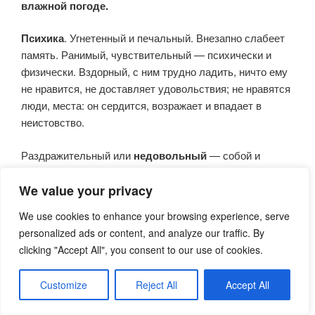
влажной погоде.
Психика
. Угнетенный и печальный. Внезапно слабеет
память. Ранимый, чувствительный — психически и
физически. Вздорный, с ним трудно ладить, ничто ему
не нравится, не доставляет удовольствия; не нравятся
люди, места: он сердится, возражает и впадает в
неистовство.
Раздражительный или
недовольный
— собой и
другими. Свирепый — хочет убить обидчика, хочет
устроить пожар. Ужасные импульсы.
We value your privacy
We use cookies to enhance your browsing experience, serve
Торопливо говорит, торопливо пьет. Слова
personalized ads or content, and analyze our traffic. By
выкатываются, натыкаясь друг на друга.
clicking "Accept All", you consent to our use of cookies.
Несговорчивый, своенравный, сердитый ребенок.
Ребенок не смеется, занят сам собой. Сидит тихо в
Customize
Reject All
Accept All
углу и молчит.