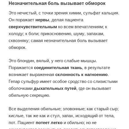
Незначительная боль вызывает обморок
Это нечистый, с точки зрения химии, сульфат кальция.
Он поражает
нервы
, делая пациента
сверхчувствительным
ко всем впечатлениям; к
холоду; к боли; прикосновению, шуму, запахам,
сквозняку; самая незначительная боль вызывает
обморок.
Это блондин, вялый, у него слабые мышцы.
Поражается
соединительная ткань
, в результате
возникает выраженная
склонность к нагноению
.
Гепар сульфур имеет особое сродство со слизистыми
оболочками
дыхательных путей
, где он вызывает
обильную секрецию.
Все выделения обильные; зловонные; как старый сыр;
кислые, так же как и стул, запах, исходящий от тела,
пот. Пациент
потеет легко
и обильно; но не