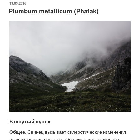
ОПУБЛИКОВАНО
13.03.2016
Plumbum metallicum (Phatak)
Втянутый пупок
Общее
. Свинец вызывает склеротические изменения
во всех тканях и органах. Он действует на мышцы;