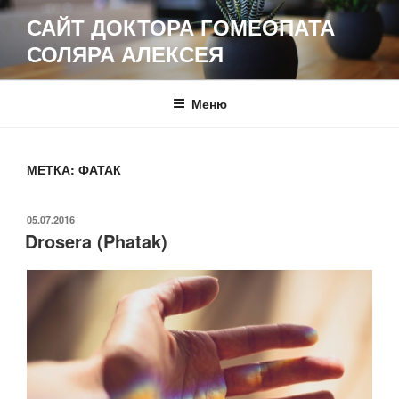
Перейти
САЙТ ДОКТОРА ГОМЕОПАТА
к
СОЛЯРА АЛЕКСЕЯ
содержимому
Меню
МЕТКА:
ФАТАК
ОПУБЛИКОВАНО
05.07.2016
Drosera (Phatak)