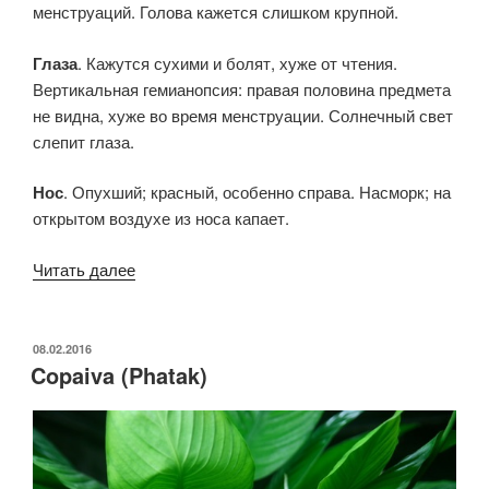
менструаций. Голова кажется слишком крупной.
Глаза
. Кажутся сухими и болят, хуже от чтения.
Вертикальная гемианопсия: правая половина предмета
не видна, хуже во время менструации. Солнечный свет
слепит глаза.
Нос
. Опухший; красный, особенно справа. Насморк; на
открытом воздухе из носа капает.
«Lithium
Читать далее
carbonicum
(Phatak)»
ОПУБЛИКОВАНО
08.02.2016
Copaiva (Phatak)