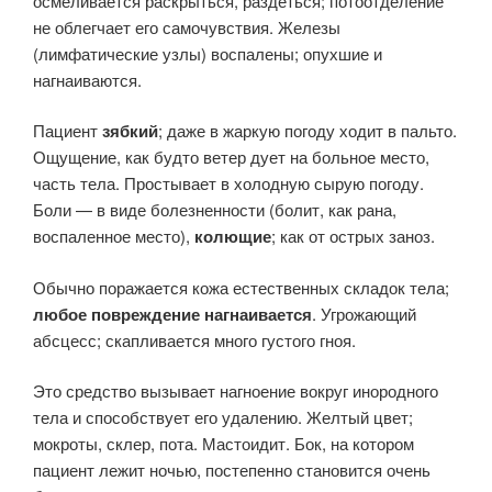
осмеливается раскрыться, раздеться; потоотделение
не облегчает его самочувствия. Железы
(лимфатические узлы) воспалены; опухшие и
нагнаиваются.
Пациент
зябкий
; даже в жаркую погоду ходит в пальто.
Ощущение, как будто ветер дует на больное место,
часть тела. Простывает в холодную сырую погоду.
Боли — в виде болезненности (болит, как рана,
воспаленное место),
колющие
; как от острых заноз.
Обычно поражается кожа естественных складок тела;
любое повреждение нагнаивается
. Угрожающий
абсцесс; скапливается много густого гноя.
Это средство вызывает нагноение вокруг инородного
тела и способствует его удалению. Желтый цвет;
мокроты, склер, пота. Мастоидит. Бок, на котором
пациент лежит ночью, постепенно становится очень