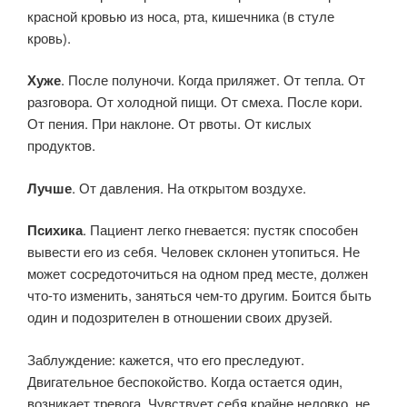
красной кровью из носа, рта, кишечника (в стуле
кровь).
Хуже
. После полуночи. Когда приляжет. От тепла. От
разговора. От холодной пищи. От смеха. После кори.
От пения. При наклоне. От рвоты. От кислых
продуктов.
Лучше
. От давления. На открытом воздухе.
Психика
. Пациент легко гневается: пустяк способен
вывести его из себя. Человек склонен утопиться. Не
может сосредоточиться на одном пред месте, должен
что-то изменить, заняться чем-то другим. Боится быть
один и подозрителен в отношении своих друзей.
Заблуждение: кажется, что его преследуют.
Двигательное беспокойство. Когда остается один,
возникает тревога. Чувствует себя крайне неловко, не