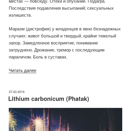
местах — повсюду. Отеки и опухание. Подагра.
Последствия подавления высыпаний; сексуальных
излишеств.
Маразм (дистрофия) у младенцев в явно безнадежных
случаях: живот большой и твердый, крайне тяжелый
запор. Замедленное восприятие, понимание
затруднено. Дрожание, тремор с последующим
параличом. Боль в суставах.
«Plumbum
Читать далее
metallicum
(Phatak)»
ОПУБЛИКОВАНО
27.02.2016
Lithium carbonicum (Phatak)