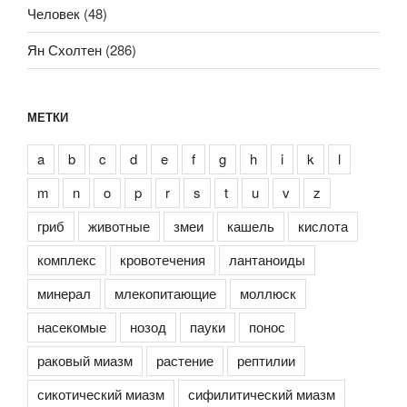
Человек
(48)
Ян Схолтен
(286)
МЕТКИ
a
b
c
d
e
f
g
h
i
k
l
m
n
o
p
r
s
t
u
v
z
гриб
животные
змеи
кашель
кислота
комплекс
кровотечения
лантаноиды
минерал
млекопитающие
моллюск
насекомые
нозод
пауки
понос
раковый миазм
растение
рептилии
сикотический миазм
сифилитический миазм