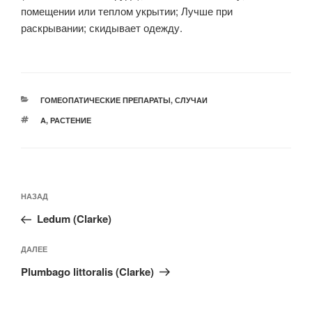
помещении или теплом укрытии; Лучше при
раскрывании; скидывает одежду.
РУБРИКИ
ГОМЕОПАТИЧЕСКИЕ ПРЕПАРАТЫ
,
СЛУЧАИ
МЕТКИ
A
,
РАСТЕНИЕ
Навигация
Предыдущая
НАЗАД
по
запись:
записям
Ledum (Clarke)
Следующая
ДАЛЕЕ
запись
Plumbago littoralis (Clarke)