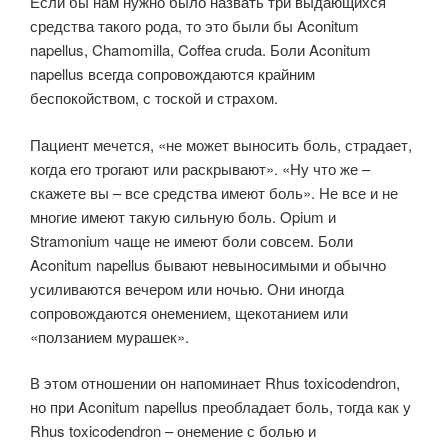
Если бы нам нужно было назвать три выдающихся
средства такого рода, то это были бы Aconitum
napellus, Chamomilla, Coffea cruda. Боли Aconitum
napellus всегда сопровождаются крайним
беспокойством, с тоской и страхом.
Пациент мечется, «не может выносить боль, страдает,
когда его трогают или раскрывают». «Ну что же –
скажете вы – все средства имеют боль». Не все и не
многие имеют такую сильную боль. Opium и
Stramonium чаще не имеют боли совсем. Боли
Aconitum napellus бывают невыносимыми и обычно
усиливаются вечером или ночью. Они иногда
сопровождаются онемением, щекотанием или
«ползанием мурашек».
В этом отношении он напоминает Rhus toxicodendron,
но при Aconitum napellus преобладает боль, тогда как у
Rhus toxicodendron – онемение с болью и