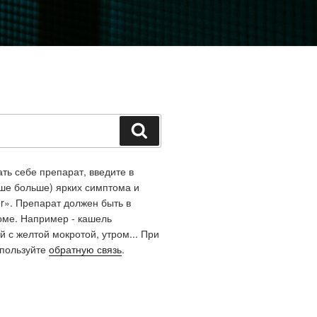
Поиск
ть себе препарат, введите в
чше больше) ярких симптома и
r». Препарат должен быть в
оме. Например - кашель
й с желтой мокротой, утром... При
спользуйте
обратную связь
.