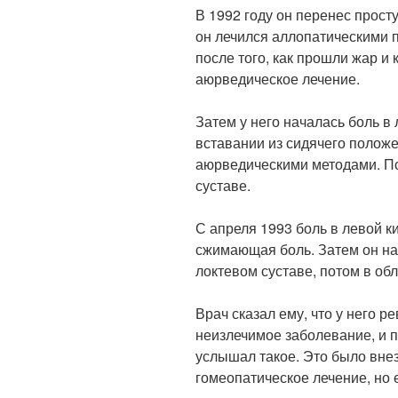
В 1992 году он перенес прост
он лечился аллопатическими 
после того, как прошли жар и 
аюрведическое лечение.
Затем у него началась боль в
вставании из сидячего положе
аюрведическими методами. По
суставе.
С апреля 1993 боль в левой к
сжимающая боль. Затем он на
локтевом суставе, потом в обл
Врач сказал ему, что у него р
неизлечимое заболевание, и п
услышал такое. Это было вне
гомеопатическое лечение, но 