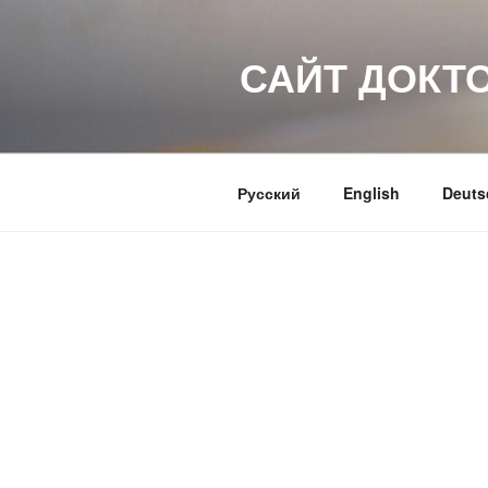
Перейти
к
САЙТ ДОКТ
содержимому
Русский
English
Deuts