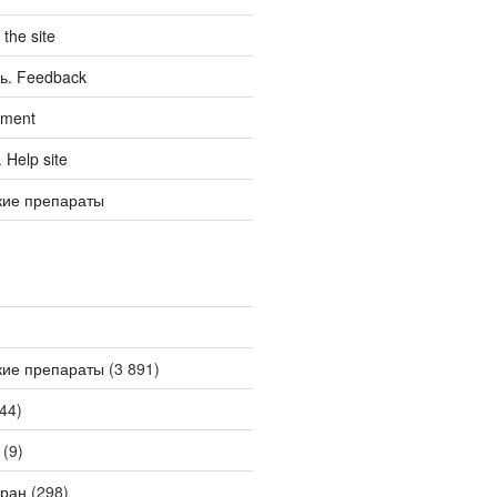
the site
ь. Feedback
tment
Help site
кие препараты
кие препараты
(3 891)
44)
(9)
ран
(298)