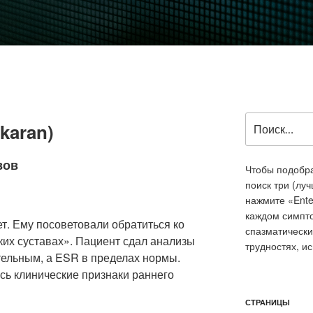
Искать:
nkaran)
вов
Чтобы подобра
поиск три (лу
нажмите «Ente
каждом симпт
ет. Ему посоветовали обратиться ко
спазматически
ких суставах». Пациент сдал анализы
трудностях, и
тельным, а ESR в пределах нормы.
сь клинические признаки раннего
СТРАНИЦЫ