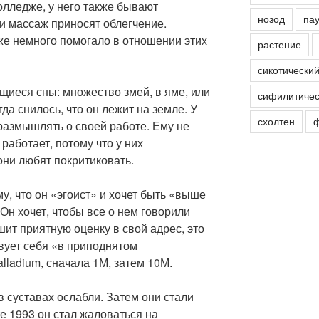
колледже, у него также бывают
нозод
пау
 и массаж приносят облегчение.
же немного помогало в отношении этих
растение
сикотически
щиеся сны: множество змей, в яме, или
сифилитичес
гда снилось, что он лежит на земле. У
схолтен
ф
 размышлять о своей работе. Ему не
работает, потому что у них
ни любят покритиковать.
у, что он «эгоист» и хочет быть «выше
. Он хочет, чтобы все о нем говорили
шит приятную оценку в свой адрес, это
твует себя «в приподнятом
lladium, сначала 1М, затем 10М.
в суставах ослабли. Затем они стали
те 1993 он стал жаловаться на