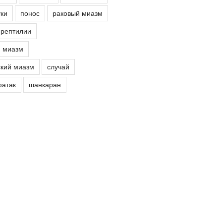
ки
понос
раковый миазм
рептилии
й миазм
кий миазм
случай
атак
шанкаран