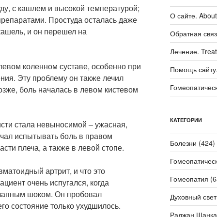
уду, с кашлем и высокой температурой;
О сайте. About 
препаратами. Простуда осталась даже
кашель, и он перешел на
Обратная связ
Лечение. Trea
 левом коленном суставе, особенно при
Помощь сайту. 
ния. Эту проблему он также лечил
Гомеопатичес
зже, боль началась в левом кистевом
КАТЕГОРИИ
исти стала невыносимой – ужасная,
чал испытывать боль в правом
Болезни
(424)
асти плеча, а также в левой стопе.
Гомеопатичес
евматоидный артрит, и что это
Гомеопатия
(6
ациент очень испугался, когда
запным шоком. Он пробовал
Духовный свет
его состояние только ухудшилось.
Раджан Шанка