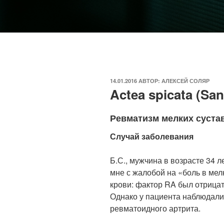
ОПУБЛИКОВАНО
14.01.2016
АВТОР:
АЛЕКСЕЙ СОЛЯР
Actea spicata (Sa
Ревматизм мелких суста
Случай заболевания
Б.С., мужчина в возрасте 34 л
мне с жалобой на «боль в мел
крови: фактор RA был отрица
Однако у пациента наблюдали
ревматоидного артрита.