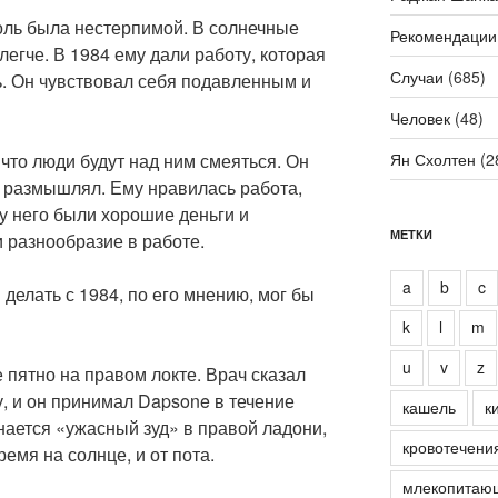
боль была нестерпимой. В солнечные
Рекомендации
легче. В 1984 ему дали работу, которая
Случаи
(685)
. Он чувствовал себя подавленным и
Человек
(48)
 что люди будут над ним смеяться. Он
Ян Схолтен
(2
у размышлял. Ему нравилась работа,
 у него были хорошие деньги и
МЕТКИ
и разнообразие в работе.
a
b
c
 делать с 1984, по его мнению, мог бы
k
l
m
u
v
z
 пятно на правом локте. Врач сказал
у, и он принимал Dapsone в течение
кашель
к
инается «ужасный зуд» в правой ладони,
кровотечени
емя на солнце, и от пота.
млекопитаю