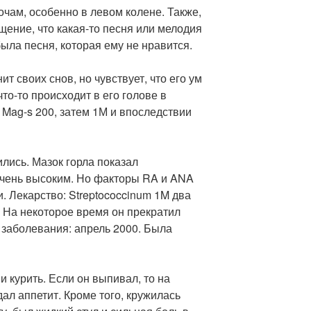
чам, особенно в левом колене. Также,
щение, что какая-то песня или мелодия
 была песня, которая ему не нравится.
т своих снов, но чувствует, что его ум
то-то происходит в его голове в
: Mag-s 200, затем 1М и впоследствии
ились. Мазок горла показал
 очень высоким. Но факторы RA и ANA
 Лекарство: Streptococcinum 1M два
й. На некоторое время он прекратил
 заболевания: апрель 2000. Была
и курить. Если он выпивал, то на
ал аппетит. Кроме того, кружилась