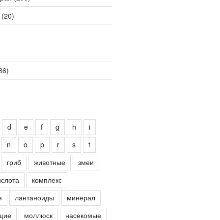
(20)
86)
d
e
f
g
h
i
n
o
p
r
s
t
гриб
животные
змеи
ислота
комплекс
я
лантаноиды
минерал
щие
моллюск
насекомые