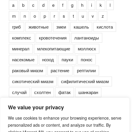
a
b
c
d
e
f
g
h
i
k
l
m
n
o
p
r
s
t
u
v
z
гриб
животные
змеи
кашель
кислота
комплекс
кровотечения
лантаноиды
минерал
млекопитающие
моллюск
насекомые
нозод
пауки
понос
раковый миазм
растение
рептилии
сикотический миазм
сифилитический миазм
случай
схолтен
фатак
шанкаран
We value your privacy
We use cookies to enhance your browsing experience, serve
personalized ads or content, and analyze our traffic. By