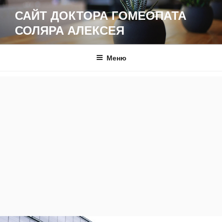
Перейти
САЙТ ДОКТОРА ГОМЕОПАТА
к
СОЛЯРА АЛЕКСЕЯ
содержимому
Меню