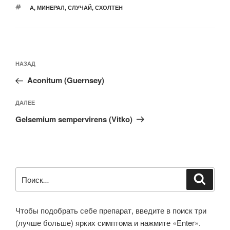
МЕТКИ
A
,
МИНЕРАЛ
,
СЛУЧАЙ
,
СХОЛТЕН
Навигация
Предыдущая
НАЗАД
по
запись:
записям
Aconitum (Guernsey)
Следующая
ДАЛЕЕ
запись
Gelsemium sempervirens (Vitko)
Искать:
Поиск
Чтобы подобрать себе препарат, введите в поиск три
(лучше больше) ярких симптома и нажмите «Enter».