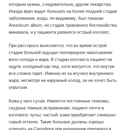
которым нужны, следовательно, другие лекарства.
Иногда врач видит больного на более поздней стадии
заболевания, когда, по-видимому, был показан
Arsenicum album, но стадия тревожного беспокойства
миновала, и у пациента развился острый коллапс.
При расспросе выясняется, что во время острой
стадии боль­ной ощущал поочередное накатывание
волн холода и жара. В стадии кол­лапса пациент на
ощупь холодный как лед, хотя жалуется, что внутри
все словно горит. Именно из-за жгучего внутреннего
жара, несмотря на наруж­ный холод, он не хочет быть
укрытым.
Кожа у него сухая. Имеются постоянные тенезмы,
скудные темные испражнения; пациент почти в
коллапсе; пульс частый; кожа приобретает синюшно-
серый оттенок. Такие больные должны хорошо
отвечать на Camphora при назначении препарата в