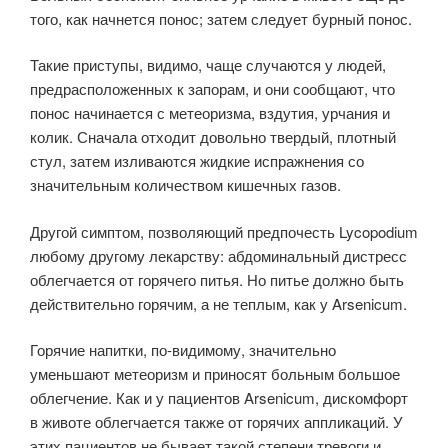
того, как начнется понос; затем следует бурный понос.
Такие приступы, видимо, чаще случаются у людей,
предрасположенных к запорам, и они сообщают, что
понос начи­нается с метеоризма, вздутия, урчания и
колик. Сначала отходит довольно твердый, плотный
стул, затем изливаются жидкие испражнения со
значитель­ным количеством кишечных газов.
Другой симптом, позволяющий предпочесть Lycopodium
любому друго­му лекарству: абдоминальный дистресс
облегчается от горячего питья. Но питье должно быть
действительно горячим, а не теплым, как у Arsenicum.
Горячие напитки, по-видимому, значительно
уменьшают метеоризм и прино­сят больным большое
облегчение. Как и у пациентов Arsenicum, дискомфорт
в животе облегчается также от горячих аппликаций. У
этих пациентов не бывает такой степени тревоги и