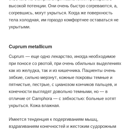
высокой потенции. Они очень быстро согреваются, а,
согрев­шись, могут укрыться. Когда же поверхность
тела холодная, им гораздо ком­фортнее оставаться не
укрытыми.
Cuprum metallicum
Cuprum — еще одно лекарство, иногда необходимое
при поносе со рвотой, при очень обильных выделениях
как из желудка, так и из кишечника. Паци­енты очень
зябкие, сильно мерзнут, кожные покровы темные и
пятнистые, пестрые, с цианозом кончиков пальцев, и
конечности выглядят довольно тем­ными, но — в
отличие от Camphora — с зябкостью: больные хотят
укрыться. Кожа влажная.
Имеется тенденция к подергиваниям мышц,
вздрагиваниям конечностей и жестоким судорожным