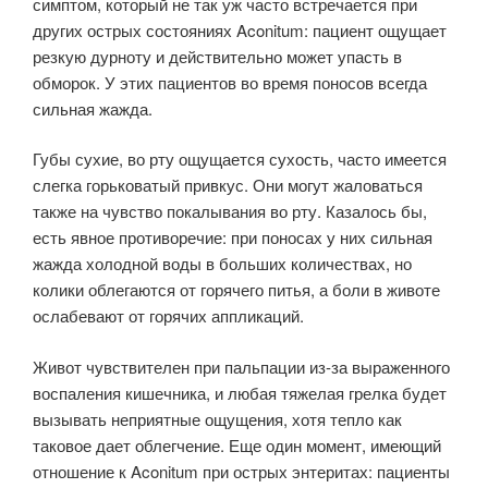
симптом, который не так уж часто встречается при
других острых состояниях Aconitum: пациент ощущает
резкую дурноту и действительно может упасть в
обморок. У этих пациентов во время поносов всегда
сильная жажда.
Губы сухие, во рту ощу­щается сухость, часто имеется
слегка горьковатый привкус. Они могут жа­ловаться
также на чувство покалывания во рту. Казалось бы,
есть явное противоречие: при поносах у них сильная
жажда холодной воды в больших количествах, но
колики облегаются от горячего питья, а боли в животе
осла­бевают от горячих аппликаций.
Живот чувствителен при пальпации из-за выраженного
воспаления кишечника, и любая тяжелая грелка будет
вызы­вать неприятные ощущения, хотя тепло как
таковое дает облегчение. Еще один момент, имеющий
отношение к Aconitum при острых энтеритах: паци­енты