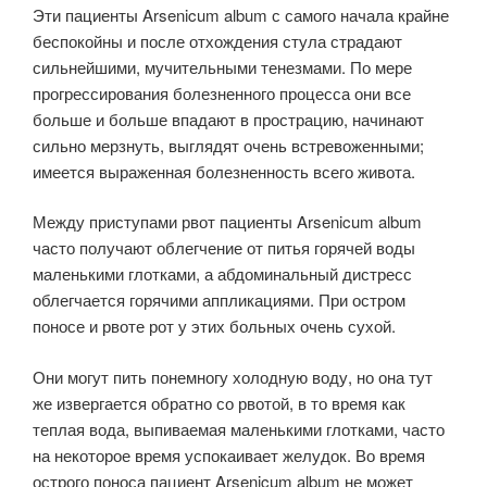
Эти пациенты Arsenicum album с самого начала крайне
беспокойны и после отхождения стула страдают
сильнейшими, мучительными тенезмами. По мере
прогрессирования болезненного процесса они все
больше и больше впадают в прострацию, начинают
сильно мерзнуть, выглядят очень встрево­женными;
имеется выраженная болезненность всего живота.
Между приступами рвот пациенты Arsenicum album
часто получают об­легчение от питья горячей воды
маленькими глотками, а абдоминальный дистресс
облегчается горячими аппликациями. При остром
поносе и рвоте рот у этих больных очень сухой.
Они могут пить понемногу холодную воду, но она тут
же извергается обратно со рвотой, в то время как
теплая вода, выпиваемая маленькими глотками, часто
на некоторое время успокаивает желудок. Во время
острого поноса пациент Arsenicum album не может