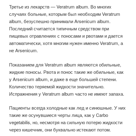
Третье из лекарств — Veratrum album. Во многих
случаях больные, которым был необходим Veratrum
album, безуспешно принимали Arsenicum album.
Последний считается типичным средством при
пищевых отравлениях с поно­сами и рвотами и дается
автоматически, хотя многим нужен именно Veratrum, а
не Arsenicum.
Показанием для Veratrum album являются обильные,
жидкие поносы. Рвота и понос такие же обильные, как
у Arsenicum album, и даже в еще большей степени.
Количество теряемой жидкости значительно.
Испражнения у Veratrum album часто не имеют запаха.
Пациенты всегда холодные как лед и синюшные. У них
такие же осунувшиеся черты лица, как у Carbo
vegetabilis, но, несмотря на сильную потерю жидкости
через кишечник, они буквально истекают потом.