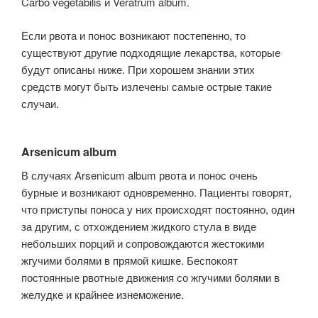
Carbo vegetabilis и Veratrum album.
Если рвота и понос возникают постепенно, то
существуют другие подходя­щие лекарства, которые
будут описаны ниже. При хорошем знании этих
средств могут быть излечены самые острые такие
случаи.
Arsenicum album
В случаях Arsenicum album рвота и понос очень
бурные и возникают одно­временно. Пациенты говорят,
что приступы поноса у них происходят посто­янно, один
за другим, с отхождением жидкого стула в виде
небольших пор­ций и сопровождаются жестокими
жгучими болями в прямой кишке. Беспокоят
постоянные рвотные движения со жгучими болями в
желудке и крайнее изне­можение.