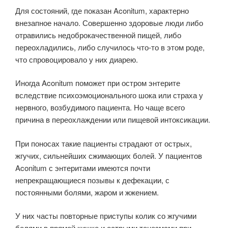
Для состояний, где показан Aconitum, характерно
внезапное начало. Совершенно здоровые люди либо
отравились недоброкачественной пищей, либо
переохладились, либо случилось что-то в этом роде,
что спровоцировало у них диарею.
Иногда Aconitum поможет при остром энтерите
вследствие психоэмоционального шока или страха у
нервного, возбудимого пациента. Но чаще всего
причина в переохлаждении или пищевой интоксикации.
При поносах такие пациенты страдают от острых,
жгучих, сильнейших сжимающих болей. У пациентов
Aconitum с энтеритами имеются почти
непрекращающиеся позывы к дефекации, с
постоянными болями, жаром и жжением.
У них часты повторные приступы колик со жгучими
болями в прямой кишке и острыми тенезмами при