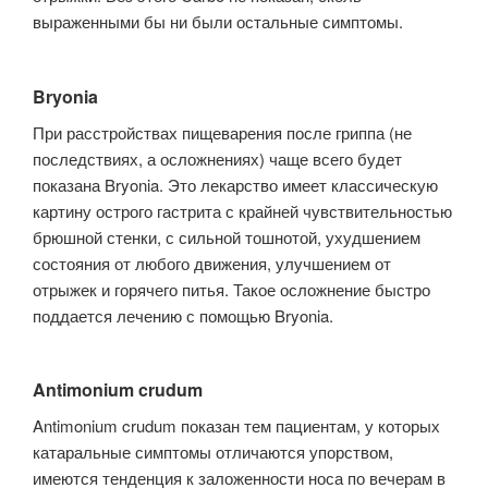
выраженными бы ни были остальные симптомы.
Bryonia
При расстройствах пищеварения после гриппа (не
последствиях, а осложне­ниях) чаще всего будет
показана Bryonia. Это лекарство имеет классичес­кую
картину острого гастрита с крайней чувствительностью
брюшной стен­ки, с сильной тошнотой, ухудшением
состояния от любого движения, улучшением от
отрыжек и горячего питья. Такое осложнение быстро
подда­ется лечению с помощью Bryonia.
Antimonium crudum
Antimonium crudum показан тем пациентам, у которых
катаральные симпто­мы отличаются упорством,
имеются тенденция к заложенности носа по вече­рам в