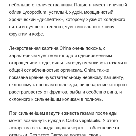
небольшого количе­ства пищи. Пациент имеет типичный
облик Lycopodium: усталый, худой, морщинистый
хронический «диспептик», которому хуже от холодного
питья и лучше от теплого, чувствительного к пиву,
фруктам и кофе.
Лекарствен­ная картина China очень похожа, с
характерным чувством голода и одновре­менным
отвращением к еде, сильным вздутием живота газами и
общей ослабленностью организма. China также
показана крайне чувствительному нервному пациенту,
склонному к поносам после еды, пищеварение которого
расстраивается от фруктов, рыбы и особенно вина, и
склонного к сильней­шим коликам в полночь.
При сильнейшем вздутии живота газами после еды
может возникнуть нужда в Саrbо vegetabilis. У этого
лекарства есть выдаю­щаяся черта — облегчение от
отрыжки. Без этого Carbo не показан, сколь