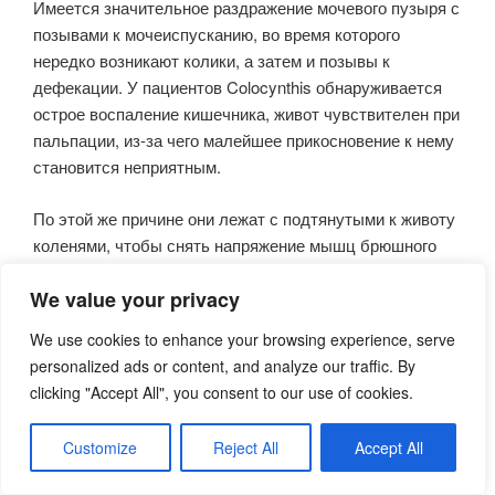
Имеется значительное раздражение мочевого пузыря с
позывами к моче­испусканию, во время которого
нередко возникают колики, а затем и позывы к
дефекации. У пациентов Colocynthis обнаруживается
острое воспаление кишечника, живот чувствителен при
пальпации, из-за чего малейшее прикосновение к нему
становится неприятным.
По этой же причине они лежат с подтянутыми к животу
коленями, чтобы снять напряжение мышц брюшного
пресса. Больным становится легче, а колики
We value your privacy
ослабевают от горячих аппликаций и осторожного,
плотного, постоянного, сильного надавливания на
We use cookies to enhance your browsing experience, serve
живот.
personalized ads or content, and analyze our traffic. By
clicking "Accept All", you consent to our use of cookies.
Существенное различие между Colocynthis и Aconitum
заключается в том, что у пациентов Colocynthis нет
Customize
Reject All
Accept All
такого страха смерти, как у Aconitum. Больные
Colocynthis не любят, когда их беспокоят, им лучше,