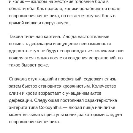
и колик — жалобы на жестокие головные боли в
области лба. Как правило, колики ослабляются после
опорожнения кишечника, но остается жгучая боль в
прямой кишке и вокруг ануса.
Такова типичная картина. Иногда настоя­тельные
позывы к дефекации и ощущение невозможности
удержать стул не будут сопровождаться коликами: они
появляются только после отхождения испражнений, но
такое бывает реже.
Сначала стул жидкий и профузный, содержит слизь,
затем быстро стано­вится кровянистым. Количество
слизи и крови возрастает с учащением ак­тов
дефекации. Следующая постоянная характеристика
энтерита типа Colocynthis — любая пища или питье
может вызывать приступы колик, за которыми следует
опорожнение кишечника.