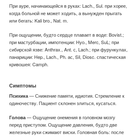
При ауре, начинающейся в руках: Lach., Sul. при хорее,
когда больной не может ходить, а вынужден прыгать
или бегать: Kali bro., Nat. m.
При ощущении, будто сердце плавает в воде: Bovist.;
при мастурбации, импотенции: Нуо., Merc, SuL; при
сибирской язве: Anthrax., Ant. с, Lach.; при фурункулах,
панариции: Hep., Lach., Ph. ас, Sil, Diosc. спастическая
кривошея: Camph.
Симптомы
Психика
— Снижение памяти, идиотия. Стремление к
одиночеству. Пациент склонен злиться, кусаться.
Голова
— Ощущение онемения в головном мозгу
перед приступом. Ощущение давления, будто две
железные руки сжимают виски. Головная боль: после