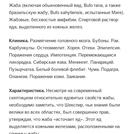
Жаба (включая обыкновенный вид, Bufo rana, а также
бразильскую жабу, Bufo sahytiensis, испытанные Миге).
Жабовые, бесхвостые амфибии. Спиртовой раствор
яда, выделенного из кожных желез.
Клиника.
Размягчение головного мозга. Бубоны. Рак.
Карбункулы. Остеомиелит. Хорея. Отеки. Эпилепсия.
Поражения сердца. Импотенция. Перемежающаяся
лихорадка. Сибирская язва. Менингит. Панариций.
Пузырчатка. Белый болевой флебит. Чума. Подагра.
Онанизм. Поражения кожи. Заикание.
Характеристика.
Несмотря на современный
скептицизм относительно ядовитых свойств жабы,
необходимо заметить, что Шекспир, чьи знания были
велики во всех областях, был совершенно прав,
утверждая, что жаба «источает яд». Этот яд
выделяется кожными железами, расположенными на
спинке у жабы.