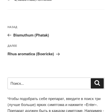
Навигация
Предыдущая
НАЗАД
по
запись:
записям
Bismuthum (Phatak)
Следующая
ДАЛЕЕ
запись
Rhus aromatica (Boericke)
Искать:
Поиск
Чтобы подобрать себе препарат, введите в поиск три
(лучше больше) ярких симптома и нажмите «Enter».
Препарат должен быть в каждом симптоме. Например -