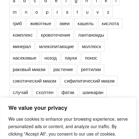
a
b
c
d
e
f
g
h
i
k
l
m
n
o
p
r
s
t
u
v
z
гриб
животные
змеи
кашель
кислота
комплекс
кровотечения
лантаноиды
минерал
млекопитающие
моллюск
насекомые
нозод
пауки
понос
раковый миазм
растение
рептилии
сикотический миазм
сифилитический миазм
случай
схолтен
фатак
шанкаран
We value your privacy
We use cookies to enhance your browsing experience, serve
personalized ads or content, and analyze our traffic. By
clicking "Accept All", you consent to our use of cookies.