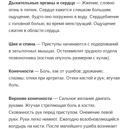
Дыхательные органы и сердце
— Жжение, словно
огонь в легких. Сердце кажется слишком большим;
ощущение, будто оно погружено в воду. Сердцебиение
с головной болью; во время менструаций. Ощущение
сжатия в области сердца.
Шея и спина
— Приступы начинаются с подергиваний
в затылочных мышцах. Остеомиелит грудного отдела
позвоночника (костная опухоль размером с кулак).
Конечности
— Боль, как от ушибов; дрожание;
спазмы; отеки при артритах. Отеки кистей и рук; жгучая
боль.
Верхние конечности
— Сильное желание двигать
руками. Жгучая стреляющая боль в костях.
Скованность рук перед приступом. Онемение левой
руки. Руки легко немеют. Ежегодно возобновляющийся
волдырь на кисти. После малейшего ушиба возникает