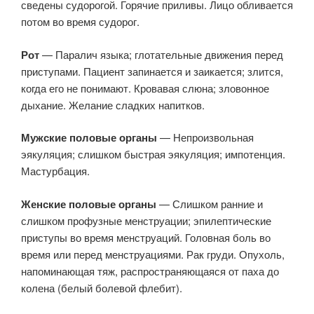
сведены судорогой. Горячие приливы. Лицо обливается
потом во время судорог.
Рот
— Паралич языка; глотательные движения перед
приступами. Пациент запинается и заикается; злится,
когда его не понимают. Кровавая слюна; зловонное
дыхание. Желание сладких напитков.
Мужские половые органы
— Непроизвольная
эякуляция; слишком быстрая эякуляция; импотенция.
Мастурбация.
Женские половые органы
— Слишком ранние и
слишком профузные менструации; эпилептические
приступы во время менструаций. Головная боль во
время или перед менструациями. Рак груди. Опухоль,
напоминающая тяж, распространяющаяся от паха до
колена (белый болевой флебит).