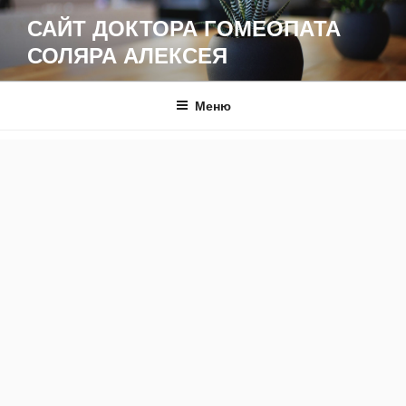
Перейти
САЙТ ДОКТОРА ГОМЕОПАТА
к
СОЛЯРА АЛЕКСЕЯ
содержимому
Меню