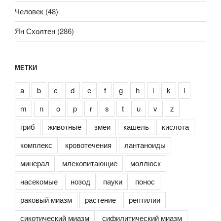
Человек
(48)
Ян Схолтен
(286)
МЕТКИ
a
b
c
d
e
f
g
h
i
k
l
m
n
o
p
r
s
t
u
v
z
гриб
животные
змеи
кашель
кислота
комплекс
кровотечения
лантаноиды
минерал
млекопитающие
моллюск
насекомые
нозод
пауки
понос
раковый миазм
растение
рептилии
сикотический миазм
сифилитический миазм