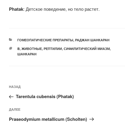
Phatak
: Детское поведение, но тело растет.
РУБРИКИ
ГОМЕОПАТИЧЕСКИЕ ПРЕПАРАТЫ
,
РАДЖАН ШАНКАРАН
МЕТКИ
B
,
ЖИВОТНЫЕ
,
РЕПТИЛИИ
,
СИФИЛИТИЧЕСКИЙ МИАЗМ
,
ШАНКАРАН
Навигация
Предыдущая
НАЗАД
по
запись:
записям
Tarentula cubensis (Phatak)
Следующая
ДАЛЕЕ
запись
Praseodymium metallicum (Scholten)