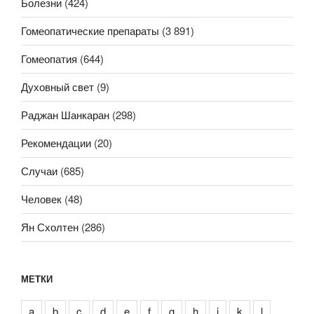
Болезни
(424)
Гомеопатические препараты
(3 891)
Гомеопатия
(644)
Духовный свет
(9)
Раджан Шанкаран
(298)
Рекомендации
(20)
Случаи
(685)
Человек
(48)
Ян Схолтен
(286)
МЕТКИ
a
b
c
d
e
f
g
h
i
k
l