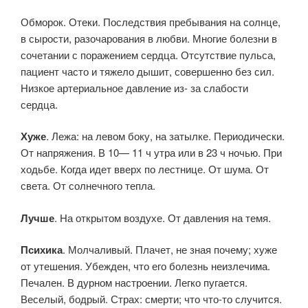
Обморок. Отеки. Последствия пребывания на солнце,
в сырости, разочарования в любви. Многие болезни в
сочетании с поражением сердца. Отсутствие пульса,
пациент часто и тяжело дышит, совершенно без сил.
Низкое артериальное давление из- за слабости
сердца.
Хуже
. Лежа: на левом боку, на затылке. Периодически.
От напряжения. В 10— 11 ч утра или в 23 ч ночью. При
ходьбе. Когда идет вверх по лестнице. От шума. От
света. От солнечного тепла.
Лучше
. На открытом воздухе. От давления на темя.
Психика
. Молчаливый. Плачет, не зная почему; хуже
от утешения. Убежден, что его болезнь неизлечима.
Печален. В дурном настроении. Легко пугается.
Веселый, бодрый. Страх: смерти; что что-то случится.