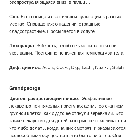
распространяющаяся вниз, в пальцы.
Сон.
Бессонница из-за сильной пульсации в разных
местах. Сновидения: о падении; страшные;
сладострастные. Просыпается в испуге.
Лихорадка
. Зябкость, озноб не уменьшаются при
укрывании. Постоянно пониженная температура тела.
Диф. диагноз
. Acon., Coc-c, Dig., Lach., Nux -v., Sulph
Grandgeorge
Цветок, расцветающий ночью
. Эффективное
лекарство при тяжелых приступах астмы со сжатием
грудной клетки, как будто ее стянули веревками. Это
также лекарство для детей, которые не осмеливаются
что-либо делать, когда на них смотрят, и оказываются
неспособными осуществить что бы то ни было. Они