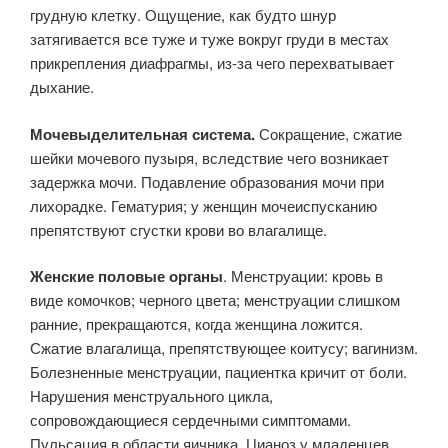
грудную клетку. Ощущение, как будто шнур
затягивается все туже и туже вокруг груди в местах
прикрепления диафрагмы, из-за чего перехватывает
дыхание.
Мочевыделительная система.
Сокращение, сжатие
шейки мочевого пузыря, вследствие чего возникает
задержка мочи. Подавление образования мочи при
лихорадке. Гематурия; у женщин мочеиспусканию
препятствуют сгустки крови во влагалище.
Женские половые органы
. Менструации: кровь в
виде комочков; черного цвета; менструации слишком
ранние, прекращаются, когда женщина ложится.
Сжатие влагалища, препятствующее коитусу; вагинизм.
Болезненные менструации, пациентка кричит от боли.
Нарушения менструального цикла,
сопровождающиеся сердечными симптомами.
Пульсация в области яичника. Цианоз у младенцев.