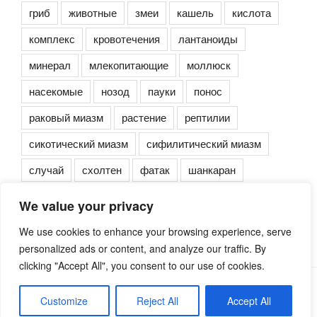
гриб
животные
змеи
кашель
кислота
комплекс
кровотечения
лантаноиды
минерал
млекопитающие
моллюск
насекомые
нозод
пауки
понос
раковый миазм
растение
рептилии
сикотический миазм
сифилитический миазм
случай
схолтен
фатак
шанкаран
We value your privacy
We use cookies to enhance your browsing experience, serve
personalized ads or content, and analyze our traffic. By
clicking "Accept All", you consent to our use of cookies.
Сайт работает на WordPress
Customize
Reject All
Accept All