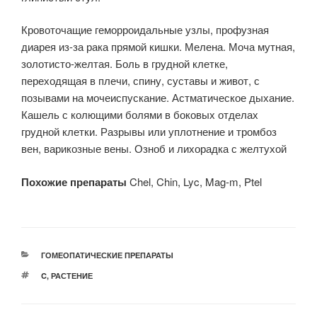
Кровоточащие геморроидальные узлы, профузная
диарея из-за рака прямой кишки. Мелена. Моча мутная,
золотисто-желтая. Боль в грудной клетке,
переходящая в плечи, спину, суставы и живот, с
позывами на мочеиспускание. Астматическое дыхание.
Кашель с колющими болями в боковых отделах
грудной клетки. Разрывы или уплотнение и тромбоз
вен, варикозные вены. Озноб и лихорадка с желтухой
Похожие препараты
Chel, Chin, Lyc, Mag-m, Ptel
РУБРИКИ
ГОМЕОПАТИЧЕСКИЕ ПРЕПАРАТЫ
МЕТКИ
C
,
РАСТЕНИЕ