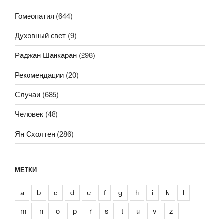
Гомеопатия
(644)
Духовный свет
(9)
Раджан Шанкаран
(298)
Рекомендации
(20)
Случаи
(685)
Человек
(48)
Ян Схолтен
(286)
МЕТКИ
a
b
c
d
e
f
g
h
i
k
l
m
n
o
p
r
s
t
u
v
z