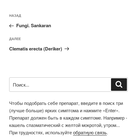
Навигация
Предыдущая
НАЗАД
по
запись:
записям
Fungi. Sankaran
Следующая
ДАЛЕЕ
запись
Clematis erecta (Deriker)
Искать:
Поиск
Чтобы подобрать себе препарат, введите в поиск три
(лучше больше) ярких симптома и нажмите «Enter».
Препарат должен быть в каждом симптоме. Например -
кашель спазматический с желтой мокротой, утром...
При трудностях, используйте
обратную связь
.