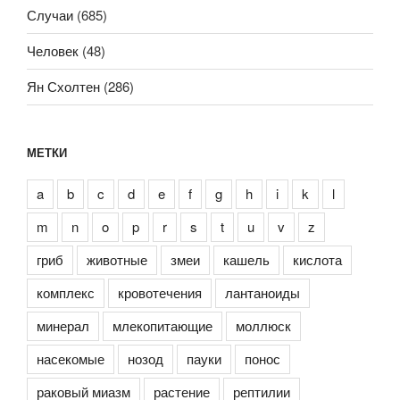
Случаи
(685)
Человек
(48)
Ян Схолтен
(286)
МЕТКИ
a
b
c
d
e
f
g
h
i
k
l
m
n
o
p
r
s
t
u
v
z
гриб
животные
змеи
кашель
кислота
комплекс
кровотечения
лантаноиды
минерал
млекопитающие
моллюск
насекомые
нозод
пауки
понос
раковый миазм
растение
рептилии