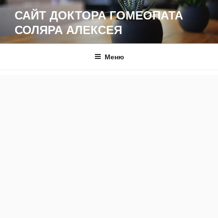
Перейти
САЙТ ДОКТОРА ГОМЕОПАТА
к
СОЛЯРА АЛЕКСЕЯ
содержимому
Меню