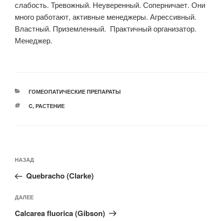
слабость. Тревожный. Неуверенный. Соперничает. Они
много работают, активные менеджеры. Агрессивный.
Властный. Приземленный. Практичный организатор.
Менеджер.
РУБРИКИ
ГОМЕОПАТИЧЕСКИЕ ПРЕПАРАТЫ
МЕТКИ
C
,
РАСТЕНИЕ
Навигация
Предыдущая
НАЗАД
по
запись:
записям
Quebracho (Clarke)
Следующая
ДАЛЕЕ
запись
Calcarea fluorica (Gibson)