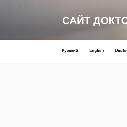
Перейти
к
САЙТ ДОКТ
содержимому
Русский
English
Deuts