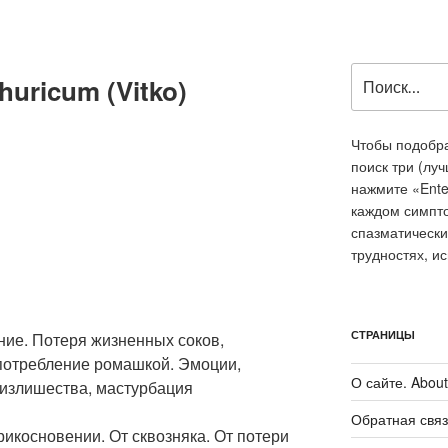
Искать:
uricum (Vitko)
Чтобы подобра
поиск три (лу
нажмите «Ente
каждом симпт
спазматически
трудностях, и
СТРАНИЦЫ
ие. Потеря жизненных соков,
употребление ромашкой. Эмоции,
О сайте. About 
 излишества, мастурбация
Обратная связ
икосновении. От сквозняка. От потери