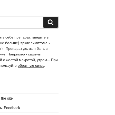
Поиск
ть себе препарат, введите в
чше больше) ярких симптома и
r». Препарат должен быть в
оме. Например - кашель
й с желтой мокротой, утром... При
спользуйте
обратную связь
.
the site
ь. Feedback