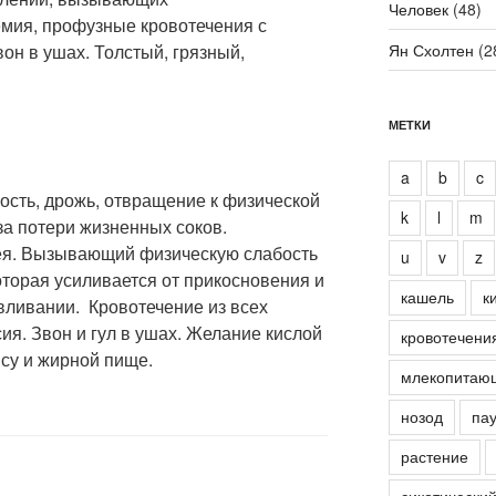
Человек
(48)
емия, профузные кровотечения с
вон в ушах. Толстый, грязный,
Ян Схолтен
(2
МЕТКИ
a
b
c
сть, дрожь, отвращение к физической
k
l
m
-за потери жизненных соков.
ея. Вызывающий физическую слабость
u
v
z
которая усиливается от прикосновения и
кашель
к
вливании. Кровотечение из всех
ия. Звон и гул в ушах. Желание кислой
кровотечени
су и жирной пище.
млекопитаю
нозод
пау
растение