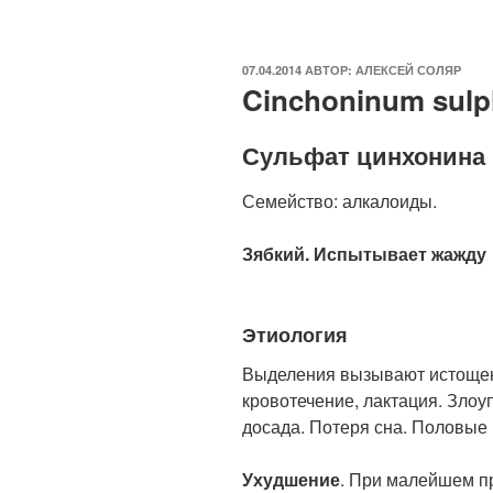
ОПУБЛИКОВАНО
07.04.2014
АВТОР:
АЛЕКСЕЙ СОЛЯР
Cinchoninum sulph
Сульфат цинхонина
Семейство: алкалоиды.
Зябкий. Испытывает жажду
Этиология
Выделения вызывают истощен
кровотечение, лактация. Зло
досада. Потеря сна. Половые
Ухудшение
. При малейшем пр