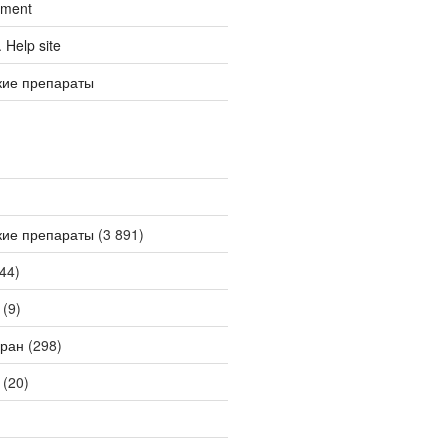
tment
Help site
кие препараты
кие препараты
(3 891)
44)
(9)
ран
(298)
(20)