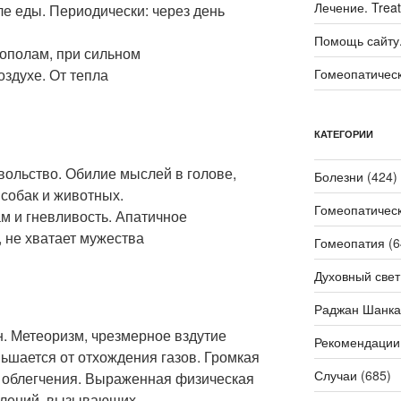
Лечение. Trea
е еды. Периодически: через день
Помощь сайту. 
 пополам, при сильном
здухе. От тепла
Гомеопатичес
КАТЕГОРИИ
вольство. Обилие мыслей в голове,
Болезни
(424)
 собак и животных.
Гомеопатичес
м и гневливость. Апатичное
 не хватает мужества
Гомеопатия
(6
Духовный свет
Раджан Шанка
н. Метеоризм, чрезмерное вздутие
Рекомендации
ньшается от отхождения газов. Громкая
Случаи
(685)
т облегчения. Выраженная физическая
елений, вызывающих