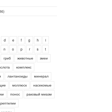
86)
d
e
f
g
h
i
n
o
p
r
s
t
гриб
животные
змеи
ислота
комплекс
я
лантаноиды
минерал
щие
моллюск
насекомые
ки
понос
раковый миазм
рептилии