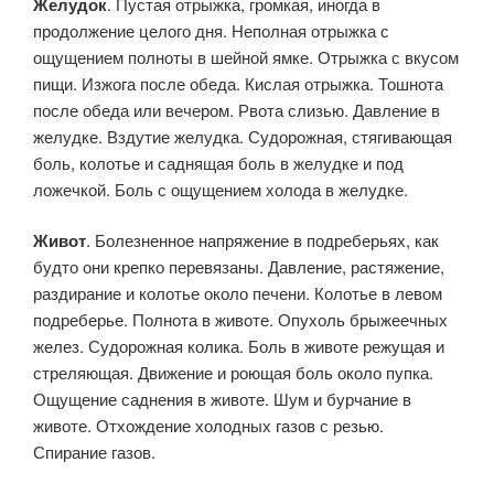
Желудок
. Пустая отрыжка, громкая, иногда в
продолжение це­лого дня. Неполная отрыжка с
ощущением полноты в шейной ямке. Отрыжка с вкусом
пищи. Изжога после обеда. Кислая отрыжка. Тошнота
после обеда или вечером. Рвота слизью. Давление в
желуд­ке. Вздутие желудка. Судорожная, стягивающая
боль, колотье и саднящая боль в желудке и под
ложечкой. Боль с ощущением холода в желудке.
Живот
. Болезненное напряжение в подреберьях, как
будто они крепко перевязаны. Давление, растяжение,
раздирание и колотье около печени. Колотье в левом
подреберье. Полнота в животе. Опухоль брыжеечных
желез. Судорожная колика. Боль в животе режу­щая и
стреляющая. Движение и роющая боль около пупка.
Ощуще­ние саднения в животе. Шум и бурчание в
животе. Отхождение хо­лодных газов с резью.
Спирание газов.