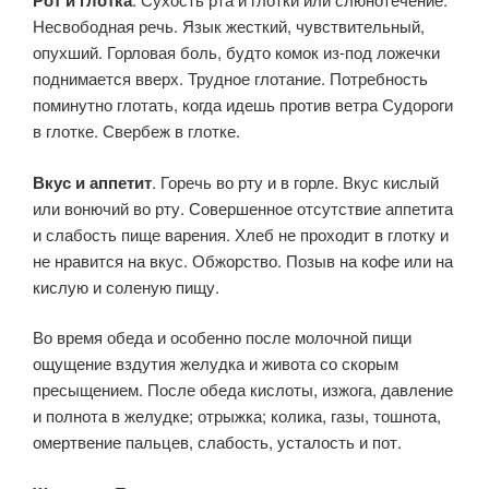
Рот и глотка
Несвободная речь. Язык жесткий, чувствительный,
опухший. Горловая боль, будто комок из-под ложечки
поднимается вверх. Трудное гло­тание. Потребность
поминутно глотать, когда идешь против ветра Судороги
в глотке. Свербеж в глотке.
Вкус и аппетит
. Горечь во рту и в горле. Вкус кислый
или вонючий во рту. Совершенное отсутствие аппетита
и слабость пище варения. Хлеб не проходит в глотку и
не нравится на вкус. Обжорст­во. Позыв на кофе или на
кислую и соленую пищу.
Во время обеда и особенно после молочной пищи
ощущение вздутия желудка и живо­та со скорым
пресыщением. После обеда кислоты, изжога, давление
и полнота в желудке; отрыжка; колика, газы, тошнота,
омертвение пальцев, слабость, усталость и пот.