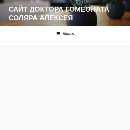
Перейти
САЙТ ДОКТОРА ГОМЕОПАТА
к
СОЛЯРА АЛЕКСЕЯ
содержимому
Меню