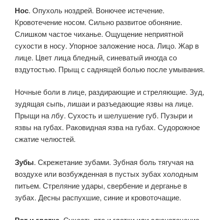
Нос
. Опухоль ноздрей. Вонючее истечение.
Кровотечение носом. Сильно развитое обоняние.
Слишком частое чиханье. Ощуще­ние неприятной
сухости в носу. Упорное заложение носа. Лицо. Жар в
лице. Цвет лица бледный, синеватый иногда со
вздутостью. Прыщ с саднящей болью после умывания.
Ночные боли в лице, раздирающие и стреляющие. Зуд,
зудящая сыпь, лишаи и разъедающие язвы на лице.
Прыщи на лбу. Сухость и шелушение губ. Пузыри и
язвы на губах. Раковидная язва на губах. Судорожное
сжатие челюстей.
Зубы
. Скрежетание зубами. Зубная боль тягучая на
воздухе или возбужденная в пустых зубах холодным
питьем. Стреляние удары, свербение и дерганье в
зубах. Десны распухшие, синие и кровоточащие.
. Сухость рта и глотки или слюнотечение.