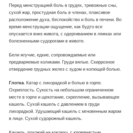
Перед менструацией боль в грудях, тревожные сны,
сухой жар, простудная боль в членах, плаксивое
расположение духа, беспокойство и боль в печени. Во
время менструации ощущение, как будто все
опускается вниз живота, с одергиванием в ляжках или
болезненными судорогами в животе.
Бели жгучие, едкие, сопровождаемые или
предваряемые коли­ками. Груди вялые. Скиррозное
отвердение грудных желез с зудом и колющей болью.
Глотка
. Катар с лихорадкой и болью в горле.
Охриплость. Сукость на небольшом ограниченном
месте в горле и щекотание, скрепление, вызывающее
кашель. Сухой кашель с давлением в груди
лихорадкой. Удушающий кашель с мгновенным жаром
в лице. Су­хой судорожный кашель.
Кашель, похожий на коклюш, с кровянистым