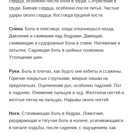
сердца, особенно после боли в груди. Сотрясение в
груди. Биение сердца, особенно после питья. Частые
удары около сердца. Костоеда грудной кости.
Спина
. Боль в пояснице, когда откачнешься назад.
Давление и сжимание над бедрами. Давящие,
сжимающие и судорожные боли в спине. Натяжение в
затылке. Саднящая боль в шейных позвонках
Утолщение шеи.
Руки
. Боль в плечах, как будто они избиты и ссажены.
Горячие покрытые струпьями, мокрые лишаи на
предплечьях. Оцепенение рук, особенно ладоней. Пот
в ладонях. Онемение пальцев и зуд. Желтизна ногтей и
желтые пятна на пальцах. Нарывы около ногтей.
Ноги
. Стягивающая боль в бедрах. Ломотная,
раздирающая и тягучая боль в колене, усиливающаяся
в начале ходьбы, после сиде­ния, с ощущением, как