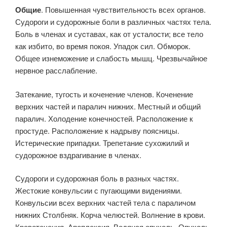
Общие
. Повышенная чувствительность всех органов.
Судороги и судорожные боли в различных частях тела.
Боль в членах и суcтавах, как от усталости; все тело
как избито, во время покоя. Упадок сил. Обморок.
Общее изнеможение и слабость мышц. Чрезвычайное
нервное расслабление.
Затекание, тугость и коченение членов. Коченение
верхних частей и паралич нижних. Местный и общий
паралич. Холодение конечностей. Расположение к
простуде. Расположение к надрыву поясницы.
Истерические припадки. Трепетание су­хожилий и
судорожное вздрагивание в членах.
Судороги и судорож­ная боль в разных частях.
Жестокие конвульсии с пугающими видениями.
Конвульсии всех верхних частей тела с параличом
нижних Столбняк. Корча челюстей. Волнение в крови.
Кровотечения. Апоп­лексия. Водяная опухоль. Опухоль