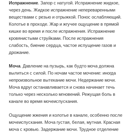
Испражнение
. Запор с натугой. Испражнение жидкое,
через день. Жидкое испражнение непереваренными
веществами с резью и отрыжкой. Понос ослабляющий.
Колотье в проходе. Жар и жгучее ощущение в прямой
кишке во время и после испражнения. Испражнение
кровянистыми струйками. После испражнения
слабость, бие­ние сердца, частое испущение газов и
дрожание.
Моча
. Давление на пузырь, как будто моча должна
вылиться с силой. По ночам частое мочение: иногда
непроизвольное вытекание мочи. Недержание мочи.
Моча вдруг останавливается и снова начинает течь
только через несколько мгновений. Режущая боль в
канале во время мочеиспускания.
Ощущение жжения и колотье в канале, особенно после
мочеиспускания. Моча густая, белая, мутная. Крас­ная
моча с кровью. Задержание мочи. Трудное отделение