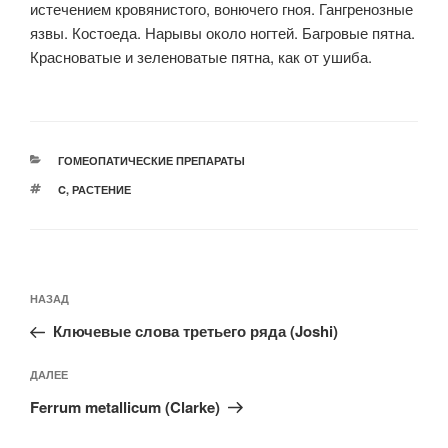
истечением кровянистого, вонючего гноя. Гангренозные
язвы. Костоеда. Нарывы около ногтей. Багровые пятна.
Красноватые и зеленоватые пятна, как от ушиба.
РУБРИКИ
ГОМЕОПАТИЧЕСКИЕ ПРЕПАРАТЫ
МЕТКИ
C
,
РАСТЕНИЕ
Навигация
Предыдущая
НАЗАД
по
запись:
записям
Ключевые слова третьего ряда (Joshi)
Следующая
ДАЛЕЕ
запись
Ferrum metallicum (Clarke)