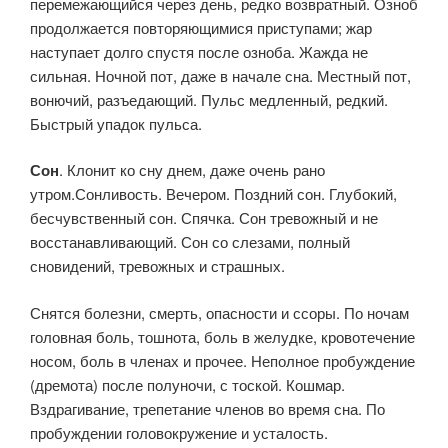
перемежающийся через день, редко воз­вратный. Озноб
продолжается повторяющимися приступами; жар
наступает долго спустя после озноба. Жажда не
сильная. Ночной пот, даже в начале сна. Местный пот,
вонючий, разъедающий. Пульс медленный, редкий.
Быстрый упадок пульса.
Сон
. Клонит ко сну днем, даже очень рано
утром.Сонливость. Вечером. Поздний сон. Глубокий,
бесчувственный сон. Спячка. Сон тревожный и не
восстанавливающий. Сон со слезами, полный
сновидений, тревожных и страшных.
Снятся болезни, смерть, опасности и ссоры. По ночам
головная боль, тошнота, боль в желудке, кровотечение
носом, боль в членах и прочее. Неполное про­буждение
(дремота) после полуночи, с тоской. Кошмар.
Вздрагивание, трепетание членов во время сна. По
пробуждении голово­кружение и усталость.