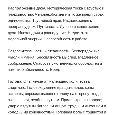
Расположение духа
. Истерическая тоска с грустью и
плаксиво­стью. Человекобоязнь и в то же время страх
одиночества. Трусли­вый нрав. Расположение к
предрассудкам. Пугливость. Дурное рас­положение
духа. Ипохондрия и равнодушие. Недостаток
моральной энергии. Неспособность к работе.
Раздражительность и гневливость. Беспорядочные
мысли и мания. Бессвязность мыслей. Медленное
соображение. Слабость умственных способностей и
памяти. Забыв­чивость. Бред.
Голова.
Опьянение от малейшего количества
спиртного. Головокружение вращательное, когда
встаешь; опрокидывающее голову на сторону, когда
оглянешься, особенно утром. Прилив крови к го­лове;
удар с вздутым багровым лицом, трудным дыханием и
холод­ными конечностями. Головная боль с тошнотой и