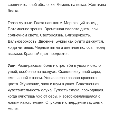
соединитель­ной оболочки. Ячмень на веках. Желтизна
белка.
Глаза мутные. Гла­за навыкате. Моргающий взгляд.
Потемнение зрения. Временная слепота днем, при
солнечном свете. Светобоязнь. Близорукость.
Дальнозоркость. Двоение. Буквы как будто движутся,
когда чита­ешь. Черные пятна и цветные полосы перед
глазами. Красный цвет предметов.
Уши
. Раздирающая боль и стрельба в ушах и около
ушей, осо­бенно на воздухе. Скопление ушной серы,
смешанной с гноем. Уш­ная сера кроваво-красного
цвета. Жужжание, звон и шум в ушах. Болезненная
чувствительность слуха. Тупость слуха, проходящая,
когда очистишь ухо от серы, и возобновляющаяся с
новым накоплением. Опухоль и отвердение заушных
желез.