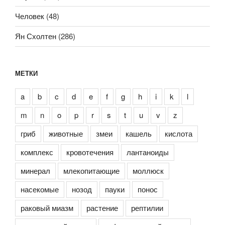
Человек
(48)
Ян Схолтен
(286)
МЕТКИ
a
b
c
d
e
f
g
h
i
k
l
m
n
o
p
r
s
t
u
v
z
гриб
животные
змеи
кашель
кислота
комплекс
кровотечения
лантаноиды
минерал
млекопитающие
моллюск
насекомые
нозод
пауки
понос
раковый миазм
растение
рептилии