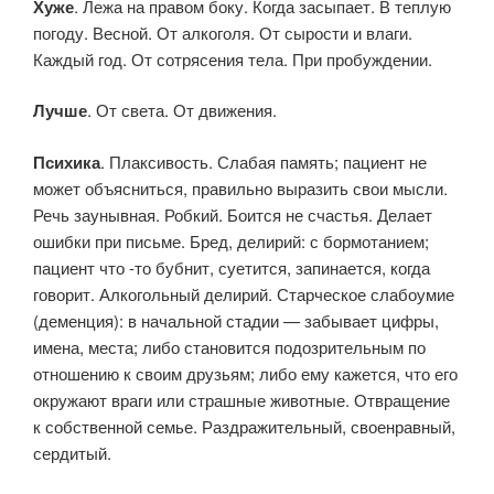
Хуже
. Лежа на правом боку. Когда засыпает. В теплую
погоду. Весной. От алкоголя. От сырости и влаги.
Каждый год. От сотрясения тела. При пробуждении.
Лучше
. От света. От движения.
Психика
. Плаксивость. Слабая память; пациент не
может объясниться, правильно выразить свои мысли.
Речь заунывная. Робкий. Боится не счастья. Делает
ошибки при письме. Бред, делирий: с бормотанием;
пациент что -то бубнит, суетится, запинается, когда
говорит. Алкогольный делирий. Старческое слабоумие
(деменция): в начальной стадии — забывает цифры,
имена, места; либо становится подозрительным по
отношению к своим друзьям; либо ему кажется, что его
окружают враги или страшные животные. Отвращение
к собственной семье. Раздражительный, своенравный,
сердитый.