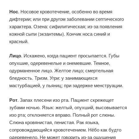
Нос
. Носовое кровотечение, особенно во время
дифтерии; или при другом заболевании септического
характера. Озена: сифилитическая; из-за появления
кожной сыпи (экзантемы). Кончик носа синий и
красный.
Лицо
. Искажено, когда пациент просыпается. Губы
опухшие, одеревенелые и онемевшие. Темное,
одурманенное лицо. Желтое лицо; смертельная
бледность. Тризм. Угри: у занимающихся
мастурбацией, у пьяниц; при задержке менструации.
Рот
. Запах плесени изо рта. Пациент скрежещет
зубами ночью. Язык: желтый, опухший, высовывается
изо рта; отклоняется вправо. Полный рот слюны.
Слюна кровянистая, пенистая. Рак языка,
сопровождающийся кровотечением. Нёбо как будто
одеревенело. Не может говорить из-за ощущения