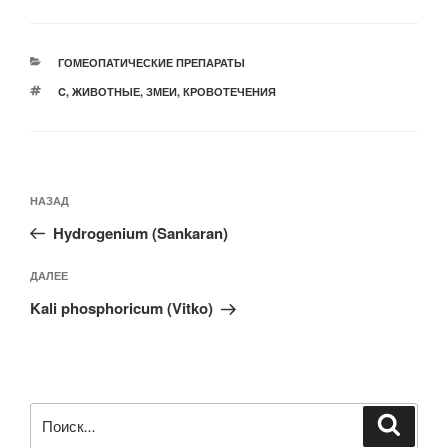
РУБРИКИ
ГОМЕОПАТИЧЕСКИЕ ПРЕПАРАТЫ
МЕТКИ
C
,
ЖИВОТНЫЕ
,
ЗМЕИ
,
КРОВОТЕЧЕНИЯ
Навигация
Предыдущая
НАЗАД
по
запись:
записям
Hydrogenium (Sankaran)
Следующая
ДАЛЕЕ
запись
Kali phosphoricum (Vitko)
Искать:
Поиск