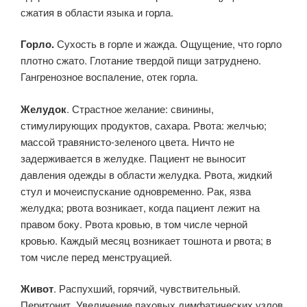
сжатия в области языка и горла.
Горло.
Сухость в горле и жажда. Ощущение, что горло
плотно сжато. Глотание твердой пищи затруднено.
Гангренозное воспаление, отек горла.
Желудок
. Страстное желание: свинины,
стимулирующих продуктов, сахара. Рвота: желчью;
массой травянисто-зеленого цвета. Ничто не
задерживается в желудке. Пациент не выносит
давления одежды в области желудка. Рвота, жидкий
стул и мочеиспускание одновременно. Рак, язва
желудка; рвота возникает, когда пациент лежит на
правом боку. Рвота кровью, в том числе черной
кровью. Каждый месяц возникает тошнота и рвота; в
том числе перед менструацией.
Живот
. Распухший, горячий, чувствительный.
Перитонит. Увеличение паховых лимфатических узлов.