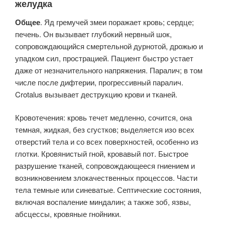
желудка
Общее
. Яд гремучей змеи поражает кровь; сердце;
печень. Он вызывает глубокий нервный шок,
сопровождающийся смертельной дурнотой, дрожью и
упадком сил, прострацией. Пациент быстро устает
даже от незначительного напряжения. Паралич; в том
числе после дифтерии, прогрессивный паралич.
Crotalus вызывает деструкцию крови и тканей.
Кровотечения: кровь течет медленно, сочится, она
темная, жидкая, без сгустков; выделяется изо всех
отверстий тела и со всех поверхностей, особенно из
глотки. Кровянистый гной, кровавый пот. Быстрое
разрушение тканей, сопровождающееся гниением и
возникновением злокачественных процессов. Части
тела темные или синеватые. Септические состояния,
включая воспаление миндалин; а также зоб, язвы,
абсцессы, кровяные гнойники.