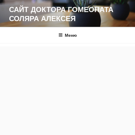
Перейти
САЙТ ДОКТОРА ГОМЕОПАТА
к
СОЛЯРА АЛЕКСЕЯ
содержимому
Меню