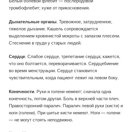
Белый болевой флебит — послеродовой
тромбофлебит; хуже от прикосновения.
Дыхательные органы
. Тревожное, затрудненное,
тяжелое дыхание. Кашель сопровождается
выделением кровянистой мокроты с запахом плесени.
Стеснение в груди у старых людей.
Сердце
. Слабое сердце, трепетание сердца; кажется,
что оно болтается, переворачивается. Сердцебиение
во время менструации. Сердце становится
чувствительным, когда пациент лежит на левом боку.
Конечности
. Руки и голени немеют; сначала одна
конечность, потом другая. Боль в верхней части плеч.
Правосторонний паралич. Паралич левой руки (кисти) и
ноги (голени). При шитье кисти немеют. Ноги — голени
— не могут стоять неподвижно.