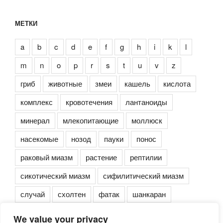
МЕТКИ
a
b
c
d
e
f
g
h
i
k
l
m
n
o
p
r
s
t
u
v
z
гриб
животные
змеи
кашель
кислота
комплекс
кровотечения
лантаноиды
минерал
млекопитающие
моллюск
насекомые
нозод
пауки
понос
раковый миазм
растение
рептилии
сикотический миазм
сифилитический миазм
случай
схолтен
фатак
шанкаран
We value your privacy