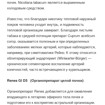
почек. Nicotiana tabacum является выраженным
холодовым средством.
Известно, что благодаря никотину тепловой наружный
покров человека уходит внутрь, и подвижность
тепловой организации замирает. Благодаря листьям
табака в средней потенции препарат Cuprum aceticum
comp. оказывается полезным и при определенных
заболеваниях мелких артерий, которые наблюдаются,
например, при симптоматике Рейно. К этому относится
облитерирующий эндартериит (Winiwarter-Bürger) —
хроническое сегментарное воспаление артерий
конечностей, часто встречающееся у курильщиков.
Renes Gl D5 (Органопрепарат целой почки)
:
Органопрепарат Renes добавляется для оживления
впадающего в летаргию эфирного тела почек и
подготовки его к восприятию астральной организации.