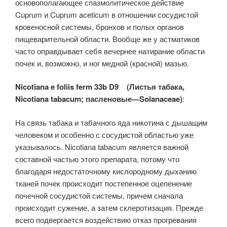
основополагающее спазмолитическое действие
Cuprum и Cuprum aceticum в отношении сосудистой
кровеносной системы, бронхов и полых органов
пищеварительной области. Вообще же у астматиков
часто оправдывает себя вечернее натирание области
почек и, возможно, и ног медной (красной) мазью.
Nicotiana e foliis ferm 33b D9 (Листья табака,
Nicotiana tabacum; пасленовые—Solanaceae)
:
На связь табака и табачного яда никотина с дышащим
человеком и особенно с сосудистой областью уже
указывалось. Nicotiana tabacum является важной
составной частью этого препарата, потому что
благодаря недостаточному кислородному дыханию
тканей почек происходит постепенное оцепенение
почечной сосудистой системы, причем сначала
происходит сужение, а затем склеротизация. Прежде
всего подвергается воздействию отказ прогревания