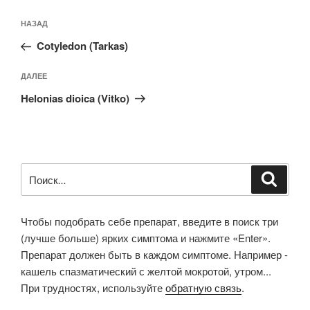
Навигация
Предыдущая
НАЗАД
по
запись:
записям
Cotyledon (Tarkas)
Следующая
ДАЛЕЕ
запись
Helonias dioica (Vitko)
Искать:
Поиск
Чтобы подобрать себе препарат, введите в поиск три
(лучше больше) ярких симптома и нажмите «Enter».
Препарат должен быть в каждом симптоме. Например -
кашель спазматический с желтой мокротой, утром...
При трудностях, используйте
обратную связь
.