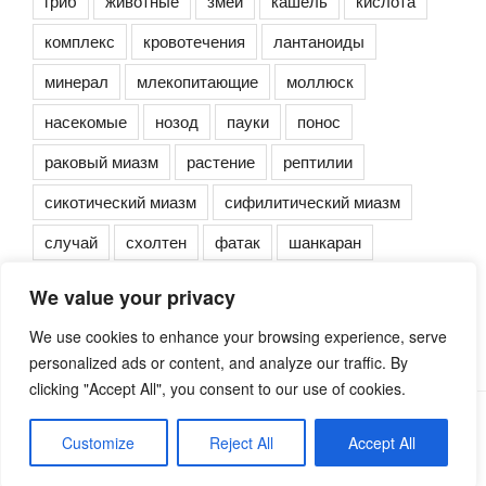
гриб
животные
змеи
кашель
кислота
комплекс
кровотечения
лантаноиды
минерал
млекопитающие
моллюск
насекомые
нозод
пауки
понос
раковый миазм
растение
рептилии
сикотический миазм
сифилитический миазм
случай
схолтен
фатак
шанкаран
We value your privacy
We use cookies to enhance your browsing experience, serve
personalized ads or content, and analyze our traffic. By
clicking "Accept All", you consent to our use of cookies.
Сайт работает на WordPress
Customize
Reject All
Accept All