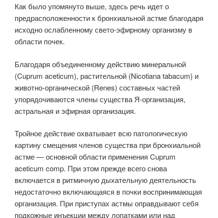
Как было упомянуто выше, здесь речь идет о
предрасположенности к бронхиальной астме благодаря
исходно ослабленному свето-эфирному организму в
области почек.
Благодаря объединенному действию минеральной
(Cuprum aceticum), растительной (Nicotiana tabacum) и
животно-органической (Renes) составных частей
упорядочиваются члены существа Я-организация,
астральная и эфирная организация.
Тройное действие охватывает всю патологическую
картину смещения членов существа при бронхиальной
астме — основной области применения Cuprum
aceticum comp. При этом прежде всего снова
включается в ритмичную дыхательную деятельность
недостаточно включающаяся в почки воспринимающая
организация. При приступах астмы оправдывают себя
подкожные инъекции между лопатками или над