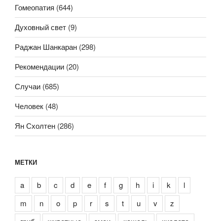
Гомеопатия
(644)
Духовный свет
(9)
Раджан Шанкаран
(298)
Рекомендации
(20)
Случаи
(685)
Человек
(48)
Ян Схолтен
(286)
МЕТКИ
a
b
c
d
e
f
g
h
i
k
l
m
n
o
p
r
s
t
u
v
z