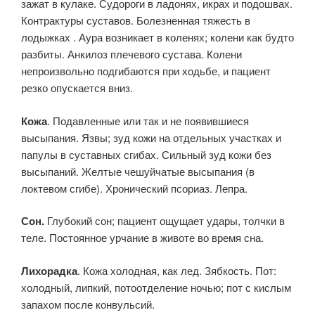
зажат в кулаке. Судороги в ладонях, икрах и подошвах.
Контрактуры суставов. Болезненная тяжесть в
лодыжках . Аура возникает в коленях; колени как будто
разбиты. Анкилоз плечевого сустава. Колени
непроизвольно подгибаются при ходьбе, и пациент
резко опускается вниз.
Кожа
. Подавленные или так и не появившиеся
высыпания. Язвы; зуд кожи на отдельных участках и
папулы в суставных сгибах. Сильный зуд кожи без
высыпаний. Желтые чешуйчатые высыпания (в
локтевом сгибе). Хронический псориаз. Лепра.
Сон.
Глубокий сон; пациент ощущает удары, толчки в
теле. Постоянное урчание в животе во время сна.
Лихорадка
. Кожа холодная, как лед. Зябкость. Пот:
холодный, липкий, потоотделение ночью; пот с кислым
запахом после конвульсий.