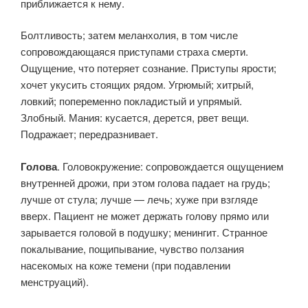
приближается к нему.
Болтливость; затем меланхолия, в том числе
сопровождающаяся приступами страха смерти.
Ощущение, что потеряет сознание. Приступы ярости;
хочет укусить стоящих рядом. Угрюмый; хитрый,
ловкий; попеременно покладистый и упрямый.
Злобный. Мания: кусается, дерется, рвет вещи.
Подражает; передразнивает.
Голова
. Головокружение: сопровождается ощущением
внутренней дрожи, при этом голова падает на грудь;
лучше от стула; лучше — лечь; хуже при взгляде
вверх. Пациент не может держать голову прямо или
зарывается головой в подушку; менингит. Странное
покалывание, пощипывание, чувство ползания
насекомых на коже темени (при подавлении
менструаций).