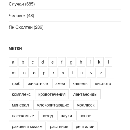
Случаи
(685)
Человек
(48)
Ян Схолтен
(286)
МЕТКИ
a
b
c
d
e
f
g
h
i
k
l
m
n
o
p
r
s
t
u
v
z
гриб
животные
змеи
кашель
кислота
комплекс
кровотечения
лантаноиды
минерал
млекопитающие
моллюск
насекомые
нозод
пауки
понос
раковый миазм
растение
рептилии