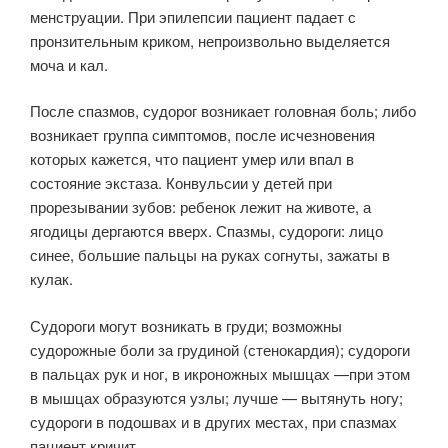
менструации. При эпилепсии пациент падает с
пронзительным криком, непроизвольно выделяется
моча и кал.
После спазмов, судорог возникает головная боль; либо
возникает группа симптомов, после исчезновения
которых кажется, что пациент умер или впал в
состояние экстаза. Конвульсии у детей при
прорезывании зубов: ребенок лежит на животе, а
ягодицы дергаются вверх. Спазмы, судороги: лицо
синее, большие пальцы на руках согнуты, зажаты в
кулак.
Судороги могут возникать в груди; возможны
судорожные боли за грудиной (стенокардия); судороги
в пальцах рук и ног, в икроножных мышцах —при этом
в мышцах образуются узлы; лучше — вытянуть ногу;
судороги в подошвах и в других местах, при спазмах
пациент кричит.