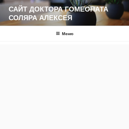
Перейти
САЙТ ДОКТОРА ГОМЕОПАТА
к
СОЛЯРА АЛЕКСЕЯ
содержимому
Меню