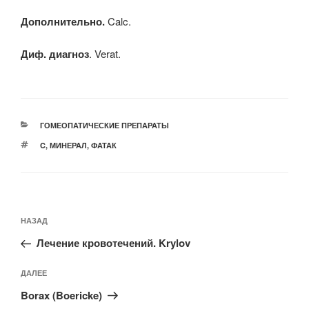
Дополнительно.
Calc.
Диф. диагноз
. Verat.
РУБРИКИ
ГОМЕОПАТИЧЕСКИЕ ПРЕПАРАТЫ
МЕТКИ
C
,
МИНЕРАЛ
,
ФАТАК
Навигация
Предыдущая
НАЗАД
по
запись:
записям
Лечение кровотечений. Krylov
Следующая
ДАЛЕЕ
запись
Borax (Boericke)