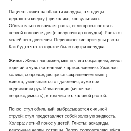
Пациент лежит на области желудка, а ягодицы
дергаются кверху (при колике, конвульсиях).
Обязательно возникает рвота, если просыпается в
первой половине дня (с полуночи до полудня). Рвота от
малейшего движения. Периодические приступы рвоты.
Как будто что-то горькое было внутри желудка.
Живот.
Живот напряжен, мышцы его сокращены, живот
горячий и чувствительный к прикосновению. Ужасная
колика, сопровождающаяся сокращением мышц
живота, уменьшается от давления; хуже при
поднимании рук. Инвагинация (кишечная
непроходимость); в том числе с каловой рвотой.
Понос: стул обильный; выбрасывается сильной
струей; стул представляет собой зеленую жидкость.
Холера; летний понос у детей. Глисты: аскариды,
ленточные черви, острицы. Запор, сопровождающийся