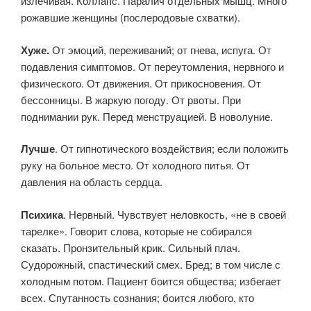
излечивая. Коллапс. Паралич отдельных мышц. Много
рожавшие женщины (послеродовые схватки).
Хуже.
От эмоций, переживаний; от гнева, испуга. От
подавления симптомов. От переутомления, нервного и
физического. От движения. От прикосновения. От
бессонницы. В жаркую погоду. От рвоты. При
поднимании рук. Перед менструацией. В новолуние.
Лучше
. От гипнотического воздействия; если положить
руку на больное место. От холодного питья. От
давления на область сердца.
Психика
. Нервный. Чувствует неловкость, «не в своей
тарелке». Говорит слова, которые не собирался
сказать. Пронзительный крик. Сильный плач.
Судорожный, спастический смех. Бред; в том числе с
холодным потом. Пациент боится общества; избегает
всех. Спутанность сознания; боится любого, кто