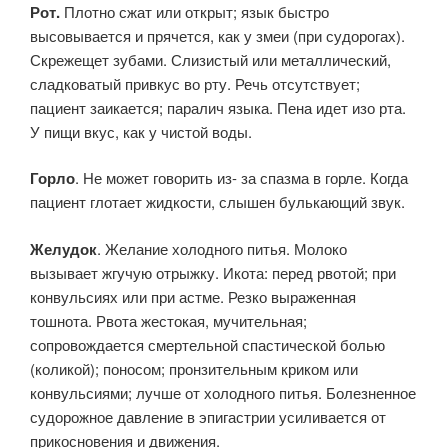
Рот.
Плотно сжат или открыт; язык быстро
высовывается и прячется, как у змеи (при судорогах).
Скрежещет зубами. Слизистый или металлический,
сладковатый привкус во рту. Речь отсутствует;
пациент заикается; паралич языка. Пена идет изо рта.
У пищи вкус, как у чистой воды.
Горло
. Не может говорить из- за спазма в горле. Когда
пациент глотает жидкости, слышен булькающий звук.
Желудок
. Желание холодного питья. Молоко
вызывает жгучую отрыжку. Икота: перед рвотой; при
конвульсиях или при астме. Резко выраженная
тошнота. Рвота жестокая, мучительная;
сопровождается смертельной спастической болью
(коликой); поносом; пронзительным криком или
конвульсиями; лучше от холодного питья. Болезненное
судорожное давление в эпигастрии усиливается от
прикосновения и движения.