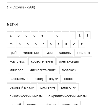
Ян Схолтен
(286)
МЕТКИ
a
b
c
d
e
f
g
h
i
k
l
m
n
o
p
r
s
t
u
v
z
гриб
животные
змеи
кашель
кислота
комплекс
кровотечения
лантаноиды
минерал
млекопитающие
моллюск
насекомые
нозод
пауки
понос
раковый миазм
растение
рептилии
сикотический миазм
сифилитический миазм
случай
схолтен
фатак
шанкаран