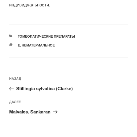
индивидуальности.
РУБРИКИ
ГОМЕОПАТИЧЕСКИЕ ПРЕПАРАТЫ
МЕТКИ
E
,
НЕМАТЕРИАЛЬНОЕ
Навигация
Предыдущая
НАЗАД
по
запись:
записям
Stillingia sylvatica (Clarke)
Следующая
ДАЛЕЕ
запись
Malvales. Sankaran