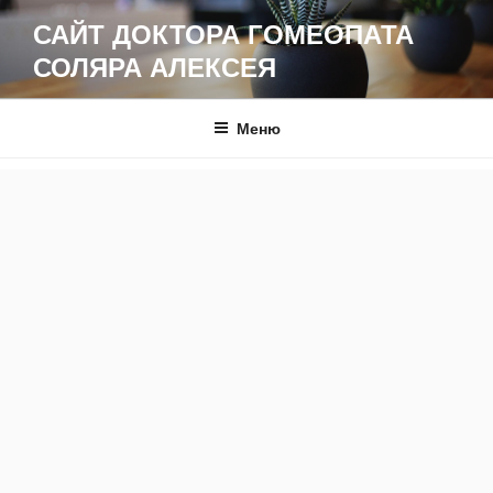
Перейти
САЙТ ДОКТОРА ГОМЕОПАТА
к
СОЛЯРА АЛЕКСЕЯ
содержимому
Меню