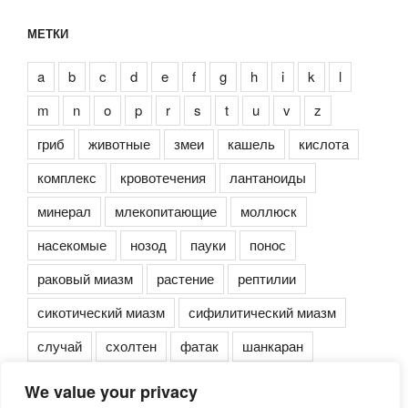
МЕТКИ
a
b
c
d
e
f
g
h
i
k
l
m
n
o
p
r
s
t
u
v
z
гриб
животные
змеи
кашель
кислота
комплекс
кровотечения
лантаноиды
минерал
млекопитающие
моллюск
насекомые
нозод
пауки
понос
раковый миазм
растение
рептилии
сикотический миазм
сифилитический миазм
случай
схолтен
фатак
шанкаран
We value your privacy