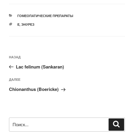
РУБРИКИ
ГОМЕОПАТИЧЕСКИЕ ПРЕПАРАТЫ
МЕТКИ
E
,
ЭНУРЕЗ
Навигация
Предыдущая
НАЗАД
по
запись:
записям
Lac felinum (Sankaran)
Следующая
ДАЛЕЕ
запись
Chionanthus (Boericke)
Искать:
Поиск