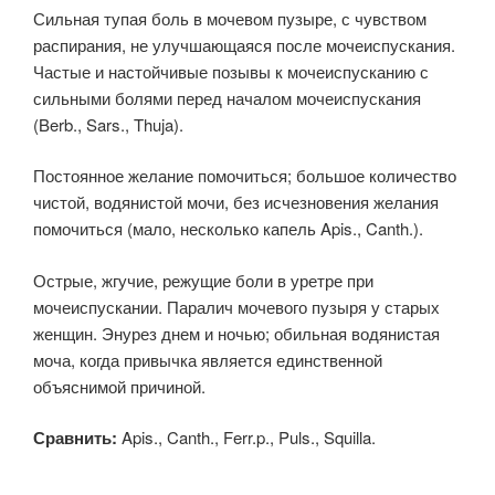
Сильная тупая боль в мочевом пузыре, с чувством
распирания, не улучшающаяся после мочеиспускания.
Частые и настойчивые позывы к мочеиспусканию с
сильными болями перед началом мочеиспускания
(Berb., Sars., Thuja).
Постоянное желание помочиться; большое количество
чистой, водянистой мочи, без исчезновения желания
помочиться (мало, несколько капель Apis., Canth.).
Острые, жгучие, режущие боли в уретре при
мочеиспускании. Паралич мочевого пузыря у старых
женщин. Энурез днем и ночью; обильная водянистая
моча, когда привычка является единственной
объяснимой причиной.
Сравнить:
Apis., Canth., Ferr.p., Puls., Squilla.