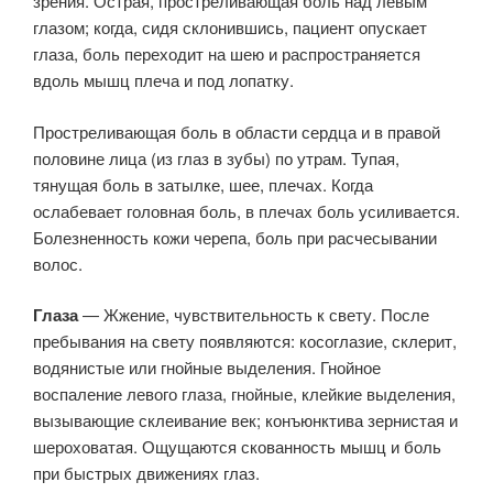
зрения. Острая, простреливающая боль над левым
глазом; когда, сидя склонившись, пациент опускает
глаза, боль переходит на шею и распространяется
вдоль мышц плеча и под лопатку.
Простреливающая боль в области сердца и в правой
половине лица (из глаз в зубы) по утрам. Тупая,
тянущая боль в затылке, шее, плечах. Когда
ослабевает головная боль, в плечах боль усиливается.
Болезненность кожи черепа, боль при расчесывании
волос.
Глаза
— Жжение, чувствительность к свету. После
пребывания на свету появляются: косоглазие, склерит,
водянистые или гнойные выделения. Гнойное
воспаление левого глаза, гнойные, клейкие выделения,
вызывающие склеивание век; конъюнктива зернистая и
шероховатая. Ощущаются скованность мышц и боль
при быстрых движениях глаз.