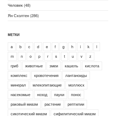
Человек
(48)
Ян Схолтен
(286)
МЕТКИ
a
b
c
d
e
f
g
h
i
k
l
m
n
o
p
r
s
t
u
v
z
гриб
животные
змеи
кашель
кислота
комплекс
кровотечения
лантаноиды
минерал
млекопитающие
моллюск
насекомые
нозод
пауки
понос
раковый миазм
растение
рептилии
сикотический миазм
сифилитический миазм