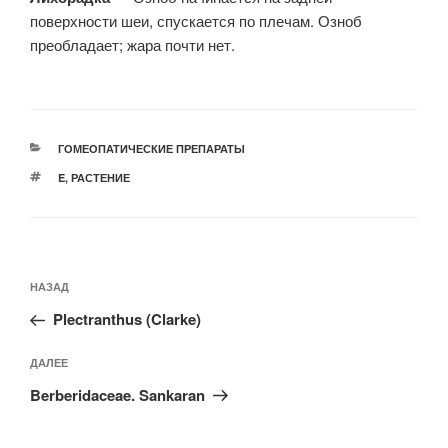
поверхности шеи, спускается по плечам. Озноб
преобладает; жара почти нет.
РУБРИКИ
ГОМЕОПАТИЧЕСКИЕ ПРЕПАРАТЫ
МЕТКИ
E
,
РАСТЕНИЕ
Навигация
Предыдущая
НАЗАД
по
запись:
записям
Plectranthus (Clarke)
Следующая
ДАЛЕЕ
запись
Berberidaceae. Sankaran