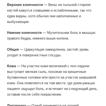
Верхние конечности
— Вены на тыльной стороне
кистей кажутся спавшими и ослабленными, так что
едва видны, хотя обычно они наполненные и
выбухающие.
Нижние конечности
— Мучительная боль в мышцах
правого бедра, немного выше колена.
Общее
— Циркуляция замедленна, застой; кровь
уходит в поверхностные сосуды.
Кожа
— На участке кожи величиной с пол-ладони
выступает мелкая сыпь, похожая на крошечные
булавочные головки или просто на участок шершавой
кожи. Она появляется на том месте, где днем раньше
пациент ощущал боль, и исчезает на следующий день,
оставив после себя покраснение.
Лихорадка
— Озноб начинается на задней