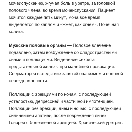
мочеиспусканию, жгучая боль в уретре, за головкой
полового члена, во время мочеиспускания. Пациент
мочится каждые пять минут, моча все время
выделяется по каплям и «жжет, как огнем». Почечная
колика.
Мужские половые органы
— Половое влечение
подавлено, затем возбуждение со сладострастными
снами и поллюциями. Выделение секрета
предстательной железы при малейшей провокации.
Сперматорея вследствие занятий онанизмом и половой
невоздержанности.
Поллюции с эрекциями по ночам, с последующей
усталостью, депрессией и частичной импотенцией.
Поллюции без эрекции, днем и ночью, с последующей
сильнейшей апатией, после повреждения яичек.
Гонорея с болезненной эрекцией. Хронический уретрит.