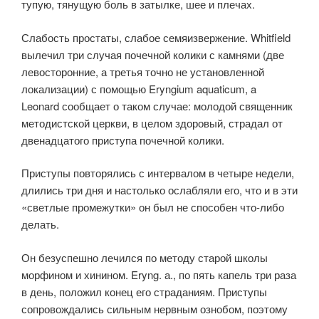
тупую, тянущую боль в затылке, шее и плечах.
Слабость простаты, слабое семяизвержение. Whitfield
вылечил три случая почечной колики с камнями (две
левосторонние, а третья точно не установленной
локализации) с помощью Eryngium aquaticum, a
Leonard сообщает о таком случае: молодой священник
методистской церкви, в целом здоровый, страдал от
двенадцатого приступа почечной колики.
Приступы повторялись с интервалом в четыре недели,
длились три дня и настолько ослабляли его, что и в эти
«светлые промежутки» он был не способен что-либо
делать.
Он безуспешно лечился по методу старой школы
морфином и хинином. Eryng. а., по пять капель три раза
в день, положил конец его страданиям. Приступы
сопровождались сильным нервным ознобом, поэтому