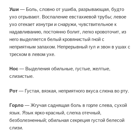
Уши
— Боль, словно от ушиба, разрывающая, будто
ухо отрывают. Воспаление евстахиевой трубы; левое
ухо отекает изнутри и снаружи, чувствительное к
надавливанию, постоянно болит, легко кровоточит, из
него выделяется белый кровянистый гной с
неприятным запахом. Непрерывный гул и звон в ушах с
треском в левом ухе.
Нос
— Выделения обильные, густые, желтые,
слизистые.
Рот
— Густая, вязкая, неприятного вкуса слюна во рту.
Горло
— Жгучая саднящая боль в горле слева, сухой
язык. Язык ярко-красный, слегка отечный,
безболезненный; обильная секреция густой белесой
слизи.