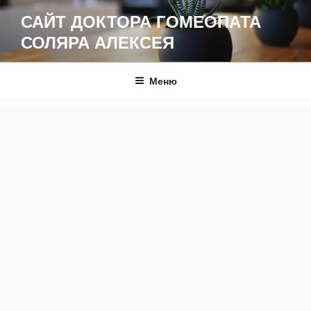
Перейти
САЙТ ДОКТОРА ГОМЕОПАТА
к
СОЛЯРА АЛЕКСЕЯ
содержимому
Меню