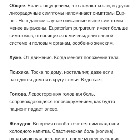
Общее
. Боли с ощущением, что ломают кости, и другие
лихорадочные симптомы напоминают симптомы Eup-
рег. Но в данном случае описанные выше симптомы
менее выражены. Eupatorium purpureum имеет больше
симптомов, относящихся к мочевыделительной
системе и половым органам, особенно женским.
Хуже
. От движения. Когда меняет положение тела.
Психика
. Тоска по дому, ностальгия; даже если
находится дома и в кругу семьи. Вздыхает.
Голова
. Левосторонняя головная боль,
сопровождающаяся головокружением, как будто
пациент падает влево.
Желудок
. Во время озноба хочется лимонада или
холодного напитка. Спастическая боль (колика),
охватывающая весь живот, после мочеиспускания.