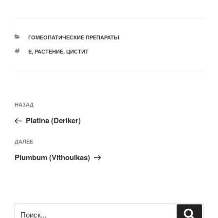
РУБРИКИ
ГОМЕОПАТИЧЕСКИЕ ПРЕПАРАТЫ
МЕТКИ
E
,
РАСТЕНИЕ
,
ЦИСТИТ
Навигация
Предыдущая
НАЗАД
по
запись:
записям
Platina (Deriker)
Следующая
ДАЛЕЕ
запись
Plumbum (Vithoulkas)
Искать:
Поиск