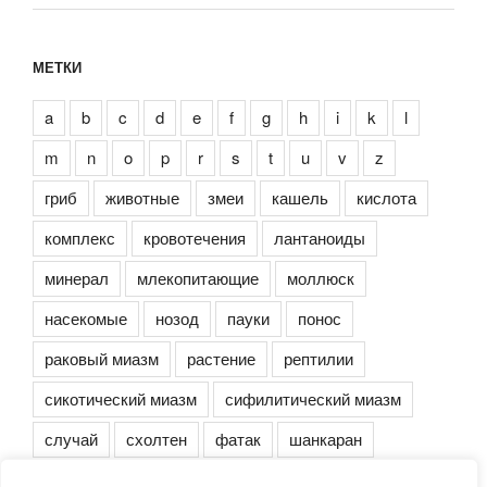
МЕТКИ
a
b
c
d
e
f
g
h
i
k
l
m
n
o
p
r
s
t
u
v
z
гриб
животные
змеи
кашель
кислота
комплекс
кровотечения
лантаноиды
минерал
млекопитающие
моллюск
насекомые
нозод
пауки
понос
раковый миазм
растение
рептилии
сикотический миазм
сифилитический миазм
случай
схолтен
фатак
шанкаран